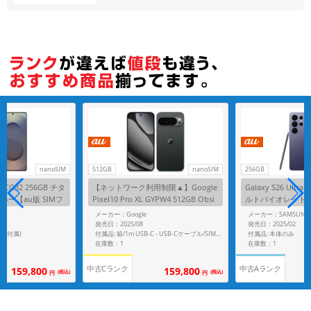
各項目のチェックボックスは「or検索」となります。
ただし機能別のみ「and検索」となります。
nanoSIM
512GB
nanoSIM
256GB
ra SCG32 256GB チタ
【ネットワーク利用制限▲】Google
Galaxy S26 Ultra
ー【au版 SIMフ
Pixel10 Pro XL GYPW4 512GB Obsi
ルトバイオレット【a
dian【au版SIMフリー】
ー】
G
メーカー：Google
メーカー：SAMSUNG
発売日：2025/08
発売日：2025/02
ペン付属)
付属品: 本体のみ
付属品: 箱/1m USB-C - USB-Cケーブル/SIM取り出しツール/マニュアル
在庫数：1
在庫数：1
中古Cランク
中古Aランク
159,800
159,800
(税込)
(税込)
円
円