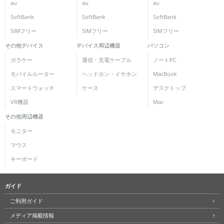
au
au
au
SoftBank
SoftBank
SoftBank
SIMフリー
SIMフリー
SIMフリー
その他デバイス
デバイス周辺機器
パソコン
ガラケー
通信・充電ケーブル
ノートPC
モバイルルーター
ヘッドホン・イヤホン
MacBook
スマートウォッチ
ケース
デスクトップ
VR機器
Mac
その他周辺機器
モニター
マウス
キーボード
ガイド
ご利用ガイド
メディア掲載情報