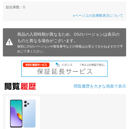
~
総在庫数：0
※ページ上の在庫数表示について
容量
~
商品の入荷時期が異なるため、OSのバージョンは表示の
ものと異なる場合がございます。
モニタサイズ
個別にOSのバージョンや製造番号などの情報はお答えできかねますので予
めご了承ください。
~
価格
円 ～
円
閲覧履歴を大きな画面で表示
発売日
月 から
年
月 まで
年