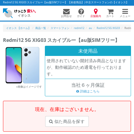
Redmi12 5G XIG03 スカイブルー【au版SIMフリー】 【未使用品】|中古スマートフォンの【イオシス】
お問合せ
店舗案内
メニュー
ガイド
カート
イオシス 【ホーム】
商品一覧
スマートフォン
redmi12
au
Redmi12 5G XIG03
Redmi
Redmi12 5G XIG03 スカイブルー【au版SIMフリー】
かんたんパソコン検索に切り替える
未使用品
使用されていない開封済み商品となります
が、動作確認のため通電を行っておりま
フリーワード
す。
除外ワード
当社６ヶ月保証
※画像はイメージです
人気の検索ワード：
Let's note
詳細はこちら
EliteBook
MacBook
カテゴリー
現在、在庫はございません。
商品ジャンルの絞り込み
「スマートフォン」「タブレット」など
似た商品を探す
シリーズ
商品シリーズ名・ブランド名の絞り込み。