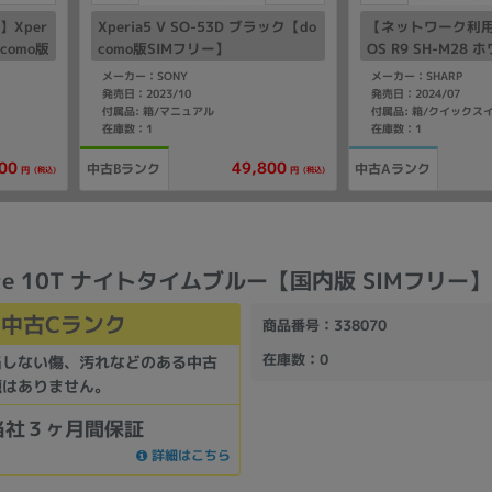
Xper
Xperia5 V SO-53D ブラック【do
【ネットワーク利用
ocomo版
como版SIMフリー】
OS R9 SH-M28 
版SIMフリー】
メーカー：SONY
メーカー：SHARP
発売日：2023/10
発売日：2024/07
付属品: 箱/マニュアル
在庫数：1
在庫数：1
00
49,800
中古Bランク
中古Aランク
(税込)
(税込)
円
円
Note 10T ナイトタイムブルー【国内版 SIMフリー】
中古Cランク
商品番号
：338070
在庫数
：0
当しない傷、汚れなどのある中古
題はありません。
当社３ヶ月間保証
詳細はこちら