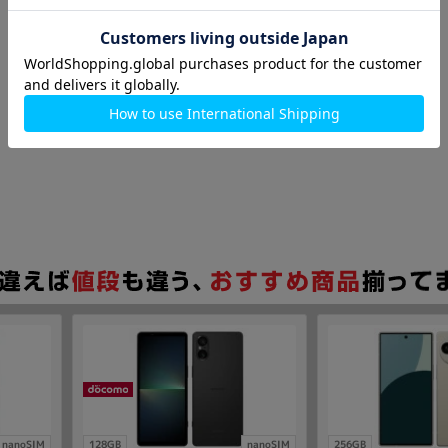
nanoSIM
128GB
nanoSIM
256GB