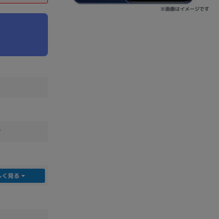
※画像はイメージです
sonic
FUJITSU
Lenovo
DVD-ROM
DVD±RW
せ
しく見る
Ryzen 7
Ryzen 5
Core i9