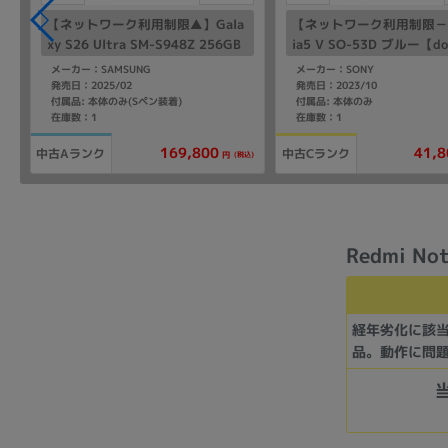
【ネットワーク利用制限▲】Gala
【ネットワーク利用制限－】
xy S26 Ultra SM-S948Z 256GB
ia5 V SO-53D ブルー【d
ホワイト【SoftBank版 SIMフリ
SIMフリー】
メーカー：SAMSUNG
メーカー：SONY
ー】
発売日：2025/02
発売日：2023/10
付属品: 本体のみ(Sペン装着)
付属品: 本体のみ
在庫数：1
在庫数：1
169,800
41,8
中古Aランク
中古Cランク
(税込)
円
Redmi 
経年劣化に該
品。動作に問