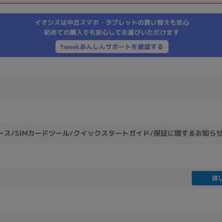
製造、販売メーカーの絞り込み
イオシスは中古スマホ・タブレットの買い替えも安心
Pana
TOSHIBA
Apple
SONY
VAIO
初めての購入でも安心してお選びいただけます
Asus
HP
1weekあんしんサポートを確認する
ドライブ
ドライブの絞り込み
DVD-マルチ
BD-ROM
BD−R
ース/SIMカードツール/クイックスタートガイド/保証に関するお知ら
DVDスーパーマルチ
その他
詳
CPU
CPUの絞り込み
Apple M1
Apple M2
ンク
Cランク
Ryzen 9