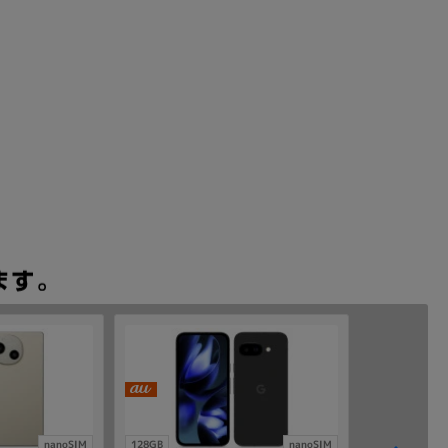
nanoSIM
128GB
nanoSIM