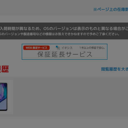
Core i7
Core i5
Core i3
そ
※ページ上の在庫
入荷時期が異なるため、OSのバージョンは表示のものと異なる場合が
メモリ
Sのバージョンや製造番号などの情報はお答えできかねますので予めご了承ください。
~
omeOS
その他
モニタサイズ
閲覧履歴を大
~
発売日
月
年
月
年