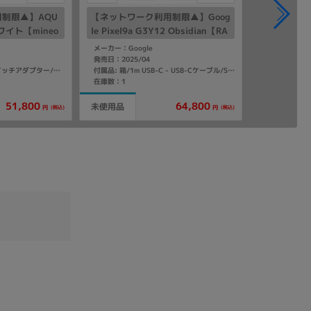
制限▲】AQU
【ネットワーク利用制限▲】Goog
ホワイト【mineo
le Pixel9a G3Y12 Obsidian【RA
M8GB/ROM128GB au版SIMフリ
メーカー：Google
ー】
発売日：2025/04
付属品: 箱/クイックスイッチアダプター/マニュアル
付属品: 箱/1m USB-C - USB-Cケーブル/SIM取り出しツール/マニュアル
在庫数：1
51,800
64,800
未使用品
(税込)
(税込)
円
円