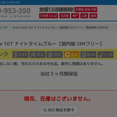
フォンの【イオシス】
te 10T
Redmi Note 10T ナイトタイムブルー【国内版 SIMフリー】 (商品番号:338070)
Note 10T ナイトタイムブルー【国内版 SIMフリー】
かんたんパソコン検索に切り替える
ンク
当しない傷、汚れなどのある中古品。動作に問題はありません。
カテゴリー
商品ジャンルの絞り込み
当社３ヶ月間保証
ノートPC
デスクPC
モニター
現在、在庫はございません。
似た商品を探す
メーカー