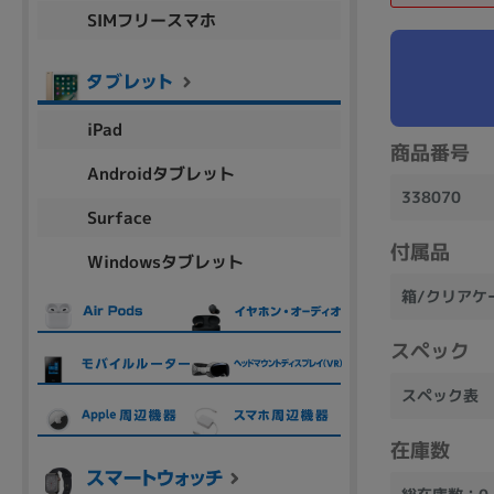
SIMフリースマホ
商品シリーズ名・ブランド名の絞り込み。
Let's note
dynabook
Thinkpad
LAVIE
FMV
macbook
Inspiron
aspire
iPad
商品番号
Androidタブレット
338070
機能・特徴
Surface
商品の搭載機能による絞り込み
付属品
Windowsタブレット
Webカメラ内蔵
箱/クリアケ
スペック
スペック表
ランク
商品状態の絞り込み
在庫数
新品/未使用
Aランク
Bラ
未使用
中古
新品