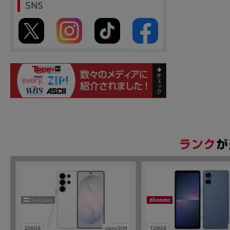
SNS
256GB
nanoSIM
128GB