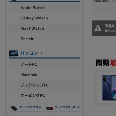
総在庫数：0
アウトレット
Apple Watch
Galaxy Watch
商品の
Pixel Watch
OS
個別にO
OSの絞り込み
Garmin
Chr
Win 11
Win 10
MacOS
Win 7
Win 8
容量
ノートPC
~
Macbook
デスクトップPC
価格
ゲーミングPC
円 ～
円