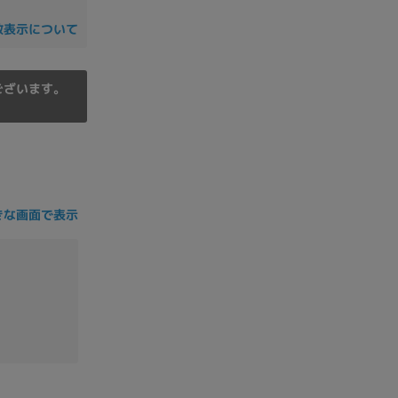
の他
数表示について
ございます。
きな画面で表示
 から
 まで