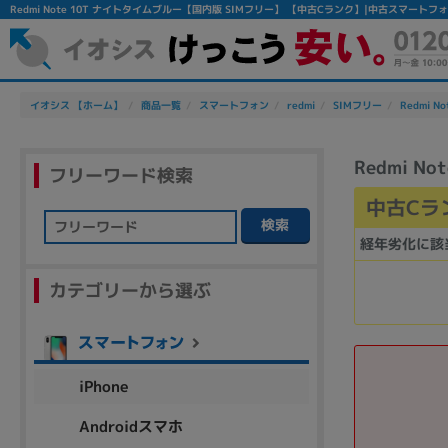
Redmi Note 10T ナイトタイムブルー【国内版 SIMフリー】 【中古Cランク】|中古スマート
イオシス 【ホーム】
商品一覧
スマートフォン
redmi
SIMフリー
Redmi No
Redmi 
フリーワード検索
中古Cラ
検索
経年劣化に該
フリーワード
カテゴリーから選ぶ
除外ワード
人気の検索ワード：
Let's note
EliteBook
MacBook
iPhone
Androidスマホ
シリーズ