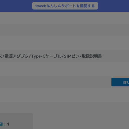
製造、販売メーカーの絞り込み
1weekあんしんサポートを確認する
Pana
TOSHIBA
Apple
SONY
VAIO
Asus
HP
ドライブ
/電源アダプタ/Type-Cケーブル/SIMピン/取扱説明書
ドライブの絞り込み
DVD-マルチ
BD-ROM
BD−R
DVDスーパーマルチ
その他
詳
CPU
CPUの絞り込み
Apple M1
Apple M2
ンク
Cランク
Ryzen 9
店
: 1