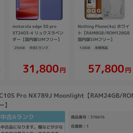
motorola edge 50 pro
Nothing Phone(4a) ホワイ
XT2403-4 リュクスラベン
ト【RAM8GB/ROM128GB
国
ダー【国内版SIMフリー】
国内版SIMフリー】
256GB
中古Cランク
128GB
未使用品
31,800
57,800
円
円
円
C10S Pro NX789J Moonlight【RAM24GB/R
リー】
中古Aランク
商品番号
：376616
在庫数
：1
い中古品になります。傷などが少な