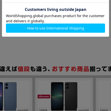
nanoSIM
128GB
nanoSIM
256GB