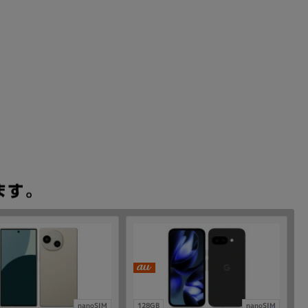
nanoSIM
128GB
nanoSIM