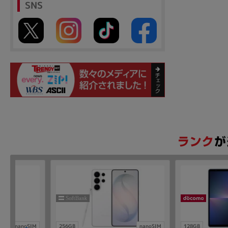
SNS
nanoSIM
256GB
nanoSIM
128GB