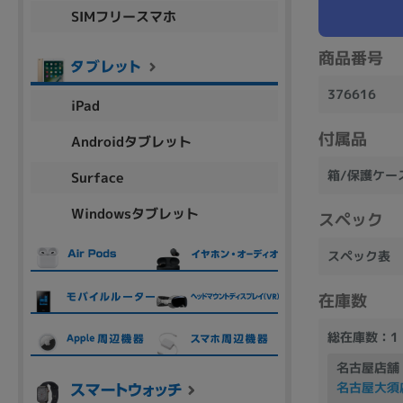
SIMフリースマホ
商品シリーズ名・ブランド名の絞り込み。
Let's note
dynabook
Thinkpad
LAVIE
FMV
商品番号
macbook
Inspiron
aspire
376616
iPad
付属品
Androidタブレット
機能・特徴
箱/保護ケース
Surface
商品の搭載機能による絞り込み
Windowsタブレット
Webカメラ内蔵
スペック
スペック表
在庫数
ランク
総在庫数：1
商品状態の絞り込み
名古屋店舗
新品/未使用
Aランク
Bラ
未使用
中古
新品
名古屋大須