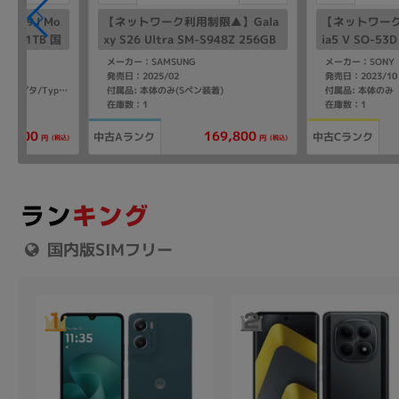
NX789J Mo
【ネットワーク利用制限▲】Gala
【ネットワーク
/ROM1TB 国
xy S26 Ultra SM-S948Z 256GB
ia5 V SO-5
ホワイト【SoftBank版 SIMフリ
SIMフリー】
メーカー：SAMSUNG
メーカー：SONY
ー】
発売日：2025/02
発売日：2023/10
付属品: 本体のみ(Sペン装着)
付属品: 本体のみ
付属品: 箱/保護ケース/電源アダプタ/Type-Cケーブル/SIMピン/取扱説明書
在庫数：1
在庫数：1
59,800
169,800
中古Aランク
中古Cランク
(税込)
(税込)
円
円
国内版SIMフリー