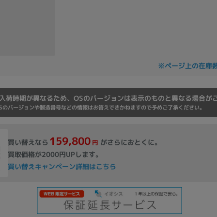
Core i7
Core i5
Core i3
そ
メモリ
※ページ上の在庫
~
omeOS
その他
入荷時期が異なるため、OSのバージョンは表示のものと異なる場合が
Sのバージョンや製造番号などの情報はお答えできかねますので予めご了承ください。
モニタサイズ
~
159,800
買い替えなら
がさらにおとくに。
円
買取価格が2000円UPします。
発売日
買い替えキャンペーン詳細はこちら
月
年
月
年