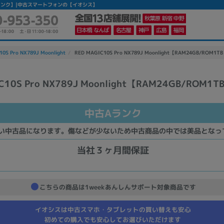
】 【中古Aランク】|中古スマートフォンの【イオシス】
0S Pro NX789J Moonlight
RED MAGIC10S Pro NX789J Moonlight【RAM24GB/ROM
C10S Pro NX789J Moonlight【RAM24GB/ROM1
かんたんパソコン検索に切り替える
中古Aランク
カテゴリー
い中古品になります。傷などが少ないため中古商品の中では美品となっ
商品ジャンルの絞り込み
当社３ヶ月間保証
ノートPC
デスクPC
モニター
こちらの商品は1weekあんしんサポート対象商品です
イオシスは中古スマホ・タブレットの買い替えも安心
初めての購入でも安心してお選びいただけます
メーカー