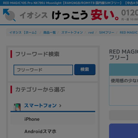
RED MAGIC10S Pro NX789J Moonlight【RAM24GB/ROM1TB 国内版SIMフリー
イオシス 【ホーム】
商品一覧
スマートフォン
red
SIMフリー
RED MAGIC1
RED MAGI
フリーワード検索
フリー】
検索
フリーワード
使用感の少な
カテゴリーから選ぶ
除外ワード
人気の検索ワード：
Let's note
EliteBook
MacBook
iPhone
Androidスマホ
シリーズ