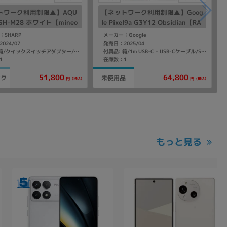
トワーク利用制限▲】AQU
【ネットワーク利用制限▲】Goog
 SH-M28 ホワイト【mineo
le Pixel9a G3Y12 Obsidian【RA
フリー】
M8GB/ROM128GB au版SIMフリ
：SHARP
メーカー：Google
ー】
024/07
発売日：2025/04
付属品: 箱/クイックスイッチアダプター/マニュアル
付属品: 箱/1m USB-C - USB-Cケーブル/SIM取り出しツール/マニュアル
1
在庫数：1
51,800
64,800
ンク
未使用品
(税込)
(税込)
円
円
もっと見る