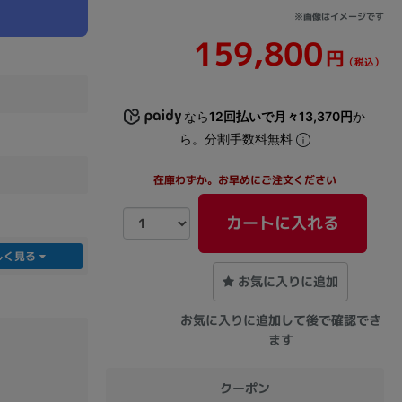
※画像はイメージです
159,800
sonic
FUJITSU
Lenovo
円
（税込）
なら
12回払いで月々13,370円
か
ら。分割手数料無料
在庫わずか。お早めにご注文ください
DVD-ROM
DVD±RW
カートに入れる
しく見る
お気に入りに追加
お気に入りに追加して後で確認でき
ます
Ryzen 7
Ryzen 5
Core i9
クーポン