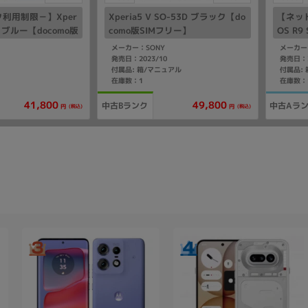
利用制限－】Xper
Xperia5 V SO-53D ブラック【do
【ネッ
3D ブルー【docomo版
como版SIMフリー】
OS R9
版SIM
メーカー：SONY
メーカー
発売日：2023/10
発売日：2
付属品: 箱/マニュアル
在庫数：1
在庫数：
41,800
49,800
中古Bランク
中古Aラ
(税込)
(税込)
円
円