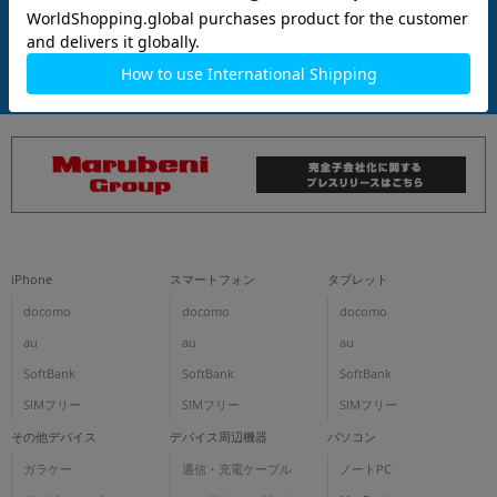
各項目のチェックボックスは「or検索」となります。
商品について
ただし機能別のみ「and検索」となります。
iPhone
スマートフォン
タブレット
docomo
docomo
docomo
au
au
au
SoftBank
SoftBank
SoftBank
SIMフリー
SIMフリー
SIMフリー
その他デバイス
デバイス周辺機器
パソコン
ガラケー
通信・充電ケーブル
ノートPC