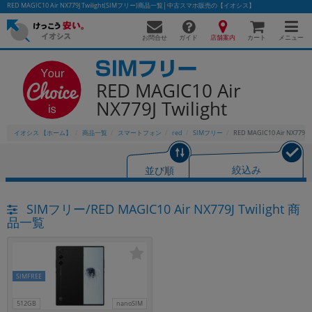
RED MAGIC10 Air NX779J Twilight(SIMフリー)商品一覧│中古スマホ販売の【イオシス】
お問合せ
店舗案内
メニュー
ガイド
カート
RED MAGIC10 Air
NX779J Twilight
かんたんパソコン検索に切り替える
イオシス 【ホーム】
商品一覧
スマートフォン
red
SIMフリー
RED MAGIC10 Air NX779J Tw
フリーワード
並び順
絞込み
除外ワード
SIMフリー/RED MAGIC10 Air NX779J Twilight 商
人気の検索ワード：
Let's note
EliteBook
MacBook
品一覧
カテゴリー
商品ジャンルの絞り込み
「スマートフォン」「タブレット」など
SIMFREE
シリーズ
商品シリーズ名・ブランド名の絞り込み。
512GB
nanoSIM
「iPhone」「Xperia」「Galaxy」など