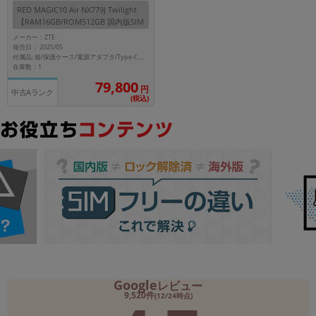
RED MAGIC10 Air NX779J Twilight
【RAM16GB/ROM512GB 国内版SIM
メーカー
フリー】
メーカー：ZTE
製造、販売メーカーの絞り込み
発売日： 2025/05
「Apple」「SONY」「SHARP」など
付属品: 箱/保護ケース/電源アダプタ/Type-Cケーブル/SIMピン/取扱説明書
在庫数：1
機能・特徴
79,800
円
中古Aランク
商品の搭載機能による絞り込み
(税込)
「5G対応」「防水」「ワンセグ」など
ドライブ
ドライブの絞り込み
ランク
商品状態の絞り込み
「新品」「未使用」「中古」など
CPU
CPUの絞り込み
OS
OSの絞り込み
Google
レビュー
9,520件
(12/24時点)
メモリ