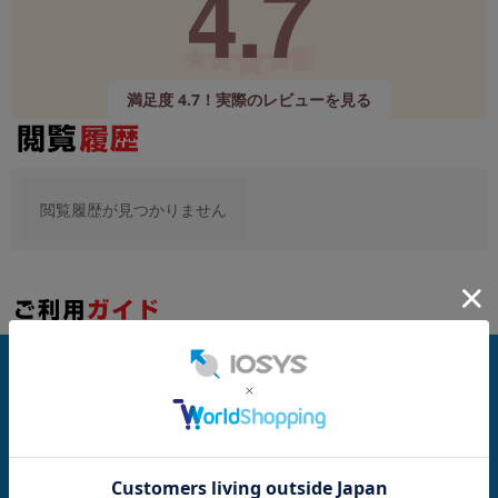
4.7
~
容量
満足度 4.7！実際のレビューを見る
~
モニタサイズ
閲覧履歴が見つかりません
~
価格
円 ～
円
お支払い方法
発売日
月 から
年
発送について
月 まで
年