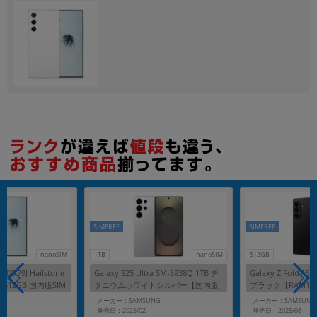
各項目のチェックボックスは「or検索」となります。
ただし機能別のみ「and検索」となります。
SIMFREE
SIMFREE
nanoSIM
1TB
nanoSIM
512GB
 NX779J Hailstone
Galaxy S25 Ultra SM-S938Q 1TB チ
Galaxy Z Fold7
M512GB 国内版SIM
タニウムホワイトシルバー【国内版
ブラック【RAM12G
SIMフリー】
国内版SIMフリー
メーカー：SAMSUNG
メーカー：SAMSUNG
発売日：2025/02
発売日：2025/08