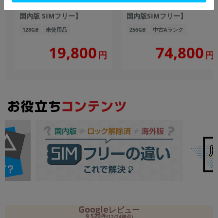
ー 【RAM4GB/ROM128GB/
【RAM12GB/ROM256GB
国内版 SIMフリー】
国内版SIMフリー】
128GB
未使用品
256GB
中古Aランク
19,800
74,800
円
円
Google
レビュー
9,520件
(12/24時点)