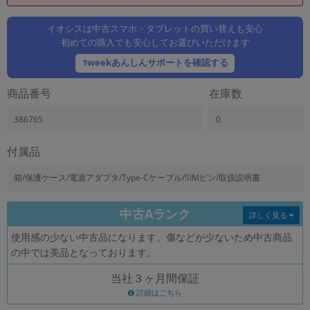
「iPhone」「Xperia」「Galaxy」など
メーカー
イオシスは中古スマホ・タブレットの買い替えも安心
初めての購入でも安心してお選びいただけます
製造、販売メーカーの絞り込み
「Apple」「SONY」「SHARP」など
1weekあんしんサポートを確認する
機能・特徴
商品番号
在庫数
商品の搭載機能による絞り込み
「5G対応」「防水」「ワンセグ」など
386765
0
ドライブ
ドライブの絞り込み
付属品
ランク
箱/保護ケース/電源アダプタ/Type-Cケーブル/SIMピン/取扱説明書
商品状態の絞り込み
「新品」「未使用」「中古」など
中古Aランク
詳しく見る
CPU
使用感の少ない中古品になります。傷などが少ないため中古商品
CPUの絞り込み
の中では美品となっております。
OS
当社３ヶ月間保証
OSの絞り込み
詳細はこちら
メモリ