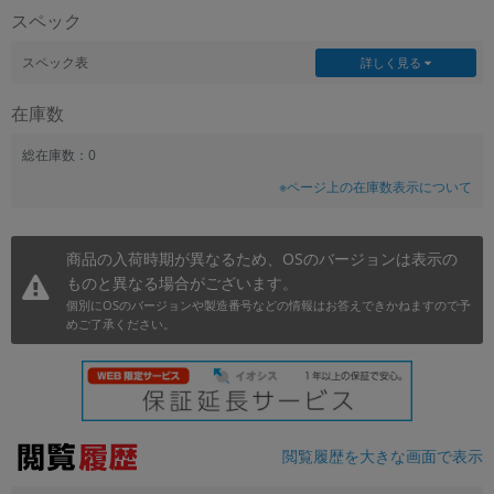
スペック
~
スペック表
詳しく見る
容量
在庫数
~
総在庫数：0
モニタサイズ
※ページ上の在庫数表示について
~
商品の入荷時期が異なるため、OSのバージョンは表示の
価格
ものと異なる場合がございます。
円 ～
円
個別にOSのバージョンや製造番号などの情報はお答えできかねますので予
めご了承ください。
発売日
月 から
年
閲覧履歴を大きな画面で表示
月 まで
年