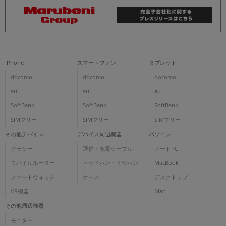
iPhone
スマートフォン
タブレット
docomo
docomo
docomo
au
au
au
SoftBank
SoftBank
SoftBank
SIMフリー
SIMフリー
SIMフリー
その他デバイス
デバイス周辺機器
パソコン
ガラケー
通信・充電ケーブル
ノートPC
モバイルルーター
ヘッドホン・イヤホン
MacBook
スマートウォッチ
ケース
デスクトップ
VR機器
Mac
その他周辺機器
モニター