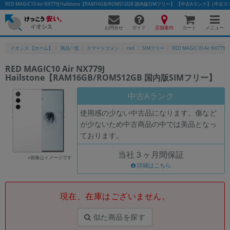
RED MAGIC10 Air NX779J Hailstone【RAM16GB/ROM512GB 国内版SIMフリー】 【中古Aランク
お問合せ
店舗案内
メニュー
ガイド
カート
イオシス 【ホーム】
商品一覧
スマートフォン
red
SIMフリー
RED MAGIC10 Air NX779J
RED MAGIC10 Air NX779J
Hailstone【RAM16GB/ROM512GB 国内版SIMフリー】
かんたんパソコン検索に切り替える
中古Aランク
使用感の少ない中古品になります。傷など
フリーワード
が少ないため中古商品の中では美品となっ
ております。
除外ワード
当社３ヶ月間保証
人気の検索ワード：
Let's note
EliteBook
MacBook
※画像はイメージです
詳細はこちら
カテゴリー
商品ジャンルの絞り込み
「スマートフォン」「タブレット」など
現在、在庫はございません。
シリーズ
似た商品を探す
商品シリーズ名・ブランド名の絞り込み。