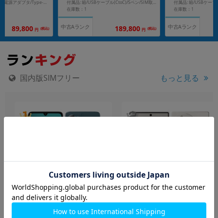
付属品: 箱/保護ケース/電源アダプタ/Type-Cケーブル/SIMピン/取扱説明書
付属品: 箱/USBケーブル(CtoC)/Sペン/SIM取り出し用ピン/マニュアル
在庫数：1
在庫数：1
中古Aランク
中古Aランク
189,800
89,800
(税込)
(税込)
円
円
国内版SIMフリー
もっと見る
motorola moto g06
AQUOS R10 SH-M31 カシ
XT2535-6 タペストリーブル
ミヤホワイト