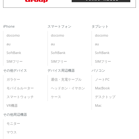
iPhone
スマートフォン
タブレット
docomo
docomo
docomo
au
au
au
SoftBank
SoftBank
SoftBank
SIMフリー
SIMフリー
SIMフリー
その他デバイス
デバイス周辺機器
パソコン
ガラケー
通信・充電ケーブル
ノートPC
モバイルルーター
ヘッドホン・イヤホン
MacBook
スマートウォッチ
ケース
デスクトップ
VR機器
Mac
その他周辺機器
モニター
マウス