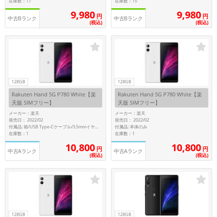
在庫数：17
在庫数：15
9,980
9,980
円
円
各項目のチェックボックスは「or検索」となります。
中古Bランク
中古Bランク
(税込)
(税込)
ただし機能別のみ「and検索」となります。
128GB
128GB
Rakuten Hand 5G P780 White【楽
Rakuten Hand 5G P780 White【楽
天版 SIMフリー】
天版 SIMフリー】
メーカー：楽天
メーカー：楽天
発売日： 2022/02
発売日： 2022/02
付属品: 本体のみ
付属品: 箱/USB Type-Cケーブル/3.5mmイヤホン変換アダプター/マニュアル
在庫数：1
在庫数：1
10,800
10,800
円
円
中古Aランク
中古Aランク
(税込)
(税込)
128GB
128GB