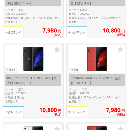
天版 SIMフリー】
版 SIMフリー】
メーカー：楽天
メーカー：楽天
メーカー
発売日： 2022/02
発売日： 2022/02
製造、販売メーカーの絞り込み
付属品: 箱/USB Type-Cケーブル/3.5mmイヤホン変換アダプター/マニュアル
付属品: 箱/USB Type-Cケーブル/3.5mmイヤホン変換アダプター/マニュアル
「Apple」「SONY」「SHARP」など
在庫数：1
在庫数：1
10,800
7,980
円
円
機能・特徴
中古Cランク
中古Aランク
(税込)
(税込)
商品の搭載機能による絞り込み
「5G対応」「防水」「ワンセグ」など
ドライブ
ドライブの絞り込み
ランク
128GB
128GB
商品状態の絞り込み
Rakuten Hand 5G P780 Black【楽
Rakuten Hand 5G P780 Red【楽天
「新品」「未使用」「中古」など
天版 SIMフリー】
版 SIMフリー】
メーカー：楽天
メーカー：楽天
CPU
発売日： 2022/02
発売日： 2022/02
付属品: 本体のみ
付属品: 箱/USB Type-Cケーブル/3.5mmイヤホン変換アダプター/マニュアル
CPUの絞り込み
在庫数：1
在庫数：2
10,800
7,980
OS
円
円
中古Aランク
中古Cランク
(税込)
(税込)
OSの絞り込み
メモリ