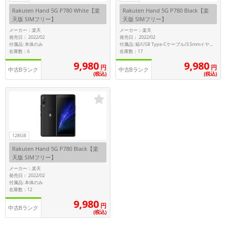
Rakuten Hand 5G P780 White【楽
Rakuten Hand 5G P780 Black【楽
天版 SIMフリー】
天版 SIMフリー】
メーカー：楽天
メーカー：楽天
発売日： 2022/02
発売日： 2022/02
付属品: 本体のみ
付属品: 箱/USB Type-Cケーブル/3.5mmイヤホン変換アダプター/マニュアル
在庫数：6
在庫数：17
9,980
9,980
円
円
中古Bランク
中古Bランク
(税込)
(税込)
128GB
Rakuten Hand 5G P780 Black【楽
天版 SIMフリー】
メーカー：楽天
発売日： 2022/02
付属品: 本体のみ
在庫数：12
9,980
円
中古Bランク
(税込)