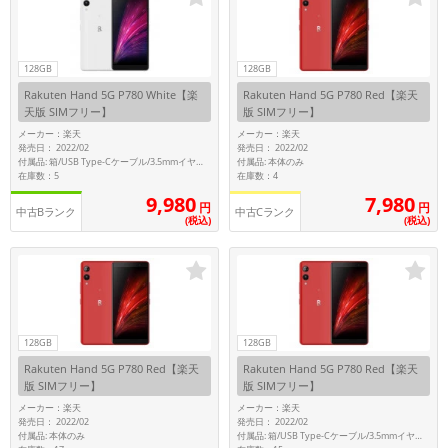
~
容量
128GB
128GB
Rakuten Hand 5G P780 White【楽
Rakuten Hand 5G P780 Red【楽天
~
天版 SIMフリー】
版 SIMフリー】
メーカー：楽天
メーカー：楽天
発売日： 2022/02
発売日： 2022/02
モニタサイズ
付属品: 本体のみ
付属品: 箱/USB Type-Cケーブル/3.5mmイヤホン変換アダプター/マニュアル
在庫数：5
在庫数：4
~
9,980
7,980
円
円
中古Bランク
中古Cランク
(税込)
(税込)
価格
円 ～
円
128GB
128GB
発売日
Rakuten Hand 5G P780 Red【楽天
Rakuten Hand 5G P780 Red【楽天
版 SIMフリー】
版 SIMフリー】
月 から
年
メーカー：楽天
メーカー：楽天
発売日： 2022/02
発売日： 2022/02
月 まで
年
付属品: 本体のみ
付属品: 箱/USB Type-Cケーブル/3.5mmイヤホン変換アダプター/マニュアル