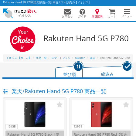
Rakuten Hand 5G P780(楽天)商品一覧│中古スマホ販売の【イオシス】
お問合せ
店舗案内
メニュー
ガイド
カート
Rakuten Hand 5G P780
かんたんパソコン検索に切り替える
イオシス 【ホーム】
商品一覧
スマートフォン
rakuten
楽天
Rakuten Hand 5G P780
フリーワード
並び順
絞込み
除外ワード
楽天/Rakuten Hand 5G P780 商品一覧
人気の検索ワード：
Let's note
EliteBook
MacBook
カテゴリー
商品ジャンルの絞り込み
「スマートフォン」「タブレット」など
シリーズ
128GB
128GB
商品シリーズ名・ブランド名の絞り込み。
Rakuten Hand 5G P780 Black【楽
Rakuten Hand 5G P780 Red【楽天
「iPhone」「Xperia」「Galaxy」など