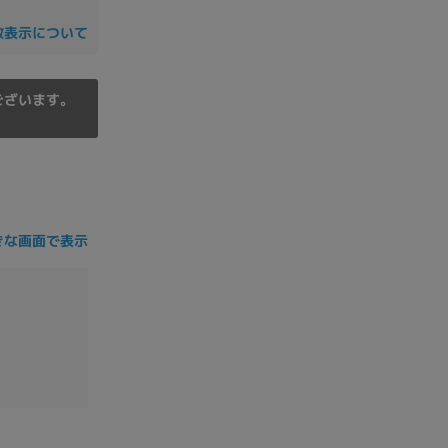
の他
数表示について
ございます。
きな画面で表示
 から
 まで