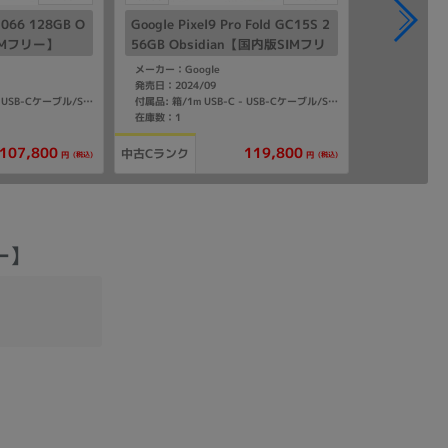
L066 128GB O
Google Pixel9 Pro Fold GC15S 2
SIMフリー】
56GB Obsidian【国内版SIMフリ
ー】
メーカー：Google
発売日：2024/09
付属品: 箱/1m USB-C - USB-Cケーブル/SIM取り出しツール/マニュアル
付属品: 箱/1m USB-C - USB-Cケーブル/SIM取り出しツール/マニュアル
在庫数：1
107,800
119,800
中古Cランク
(税込)
(税込)
円
円
リー】