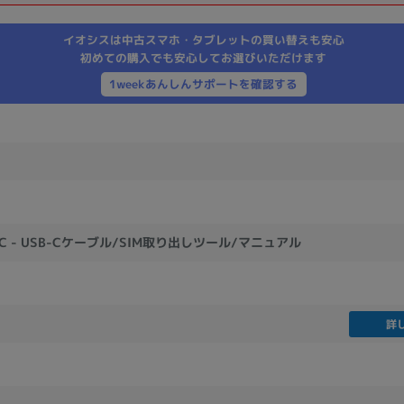
製造、販売メーカーの絞り込み
イオシスは中古スマホ・タブレットの買い替えも安心
Pana
TOSHIBA
Apple
SONY
VAIO
初めての購入でも安心してお選びいただけます
Asus
HP
1weekあんしんサポートを確認する
ドライブ
ドライブの絞り込み
DVD-マルチ
BD-ROM
BD−R
B-C - USB-Cケーブル/SIM取り出しツール/マニュアル
DVDスーパーマルチ
その他
詳
CPU
CPUの絞り込み
Apple M1
Apple M2
ンク
Cランク
Ryzen 9