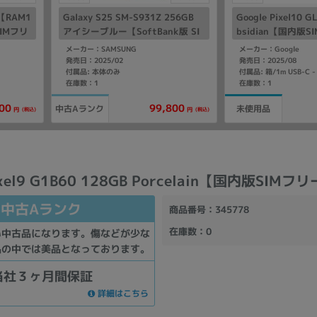
ク【RAM1
Galaxy S25 SM-S931Z 256GB
Google Pixel10 G
SIMフリ
アイシーブルー【SoftBank版 SI
bsidian【国内版
Mフリー】
メーカー：SAMSUNG
メーカー：Google
発売日：2025/02
発売日：2025/08
付属品: 本体のみ
在庫数：1
在庫数：1
00
99,800
中古Aランク
未使用品
(税込)
(税込)
円
円
ixel9 G1B60 128GB Porcelain【国内版SIMフ
中古Aランク
商品番号
：345778
在庫数
：0
い中古品になります。傷などが少な
品の中では美品となっております。
当社３ヶ月間保証
詳細はこちら