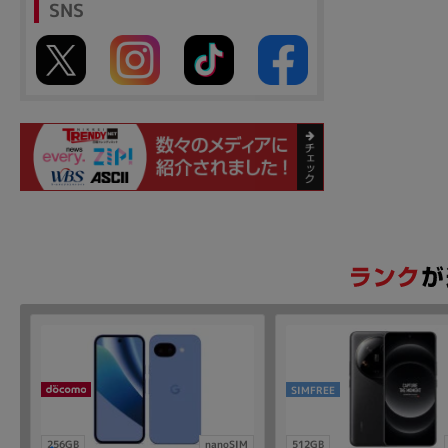
SNS
SIMFREE
256GB
nanoSIM
512GB