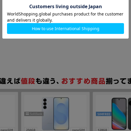
SIMFREE
nanoSIM
256GB
nanoSIM
128GB