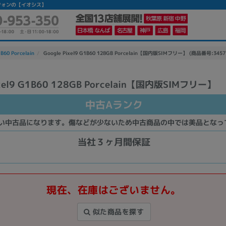
マートフォンの【イオシス】
1B60 Porcelain
Google Pixel9 G1B60 128GB Porcelain【国内版SIMフリー】 (商品番号:3457
ixel9 G1B60 128GB Porcelain【国内版SIMフリー】
かんたんパソコン検索に切り替える
中古Aランク
い中古品になります。傷などが少ないため中古商品の中では美品となっ
カテゴリー
商品ジャンルの絞り込み
当社３ヶ月間保証
ノートPC
デスクPC
モニター
現在、在庫はございません。
似た商品を探す
メーカー