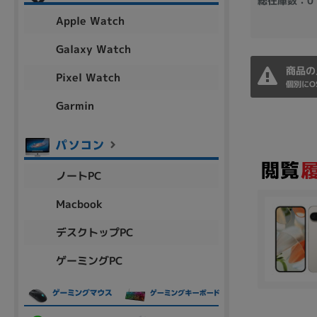
総在庫数：0
アウトレット
Apple Watch
Galaxy Watch
商品の
Pixel Watch
OS
個別にO
OSの絞り込み
Garmin
Chr
Win 11
Win 10
MacOS
Win 7
Win 8
容量
ノートPC
~
Macbook
デスクトップPC
価格
ゲーミングPC
円 ～
円