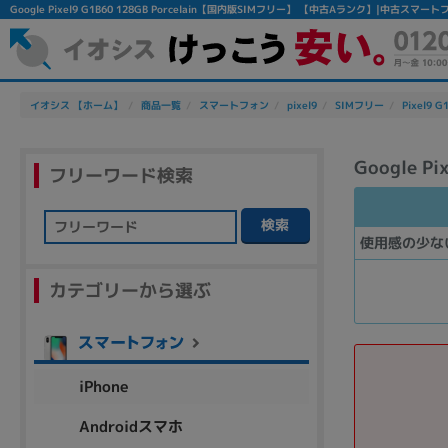
Google Pixel9 G1B60 128GB Porcelain【国内版SIMフリー】 【中古Aランク】|中古ス
イオシス 【ホーム】
商品一覧
スマートフォン
pixel9
SIMフリー
Pixel9 G
Google P
フリーワード検索
検索
使用感の少な
フリーワード
カテゴリーから選ぶ
除外ワード
人気の検索ワード：
Let's note
EliteBook
MacBook
iPhone
Androidスマホ
シリーズ