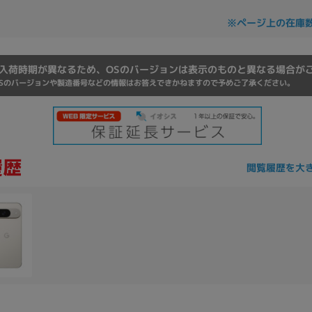
Core i7
Core i5
Core i3
そ
※ページ上の在庫
入荷時期が異なるため、OSのバージョンは表示のものと異なる場合が
メモリ
Sのバージョンや製造番号などの情報はお答えできかねますので予めご了承ください。
~
omeOS
その他
モニタサイズ
閲覧履歴を大
~
発売日
月
年
月
年