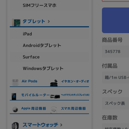
SIMフリースマホ
商品シリーズ名・ブランド名の絞り込み。
Let's note
dynabook
Thinkpad
LAVIE
FMV
macbook
Inspiron
aspire
iPad
商品番号
Androidタブレット
345778
機能・特徴
Surface
商品の搭載機能による絞り込み
付属品
Windowsタブレット
Webカメラ内蔵
箱/1m US
スペック
スペック表
ランク
商品状態の絞り込み
在庫数
新品/未使用
Aランク
Bラ
未使用
中古
新品