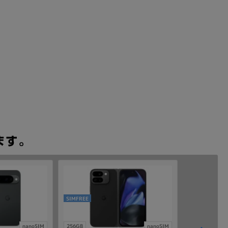
SIMFREE
nanoSIM
256GB
nanoSIM