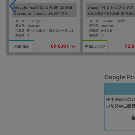
Google Pixel10a GV0BP 256GB
Xiaomi14 Ultra ブラッ
Lavender【docomo版SIMフリ
6GB/ROM512GB 国内版
ー】
ー】
メーカー：Google
メーカー：Xiaomi （小米）
発売日：2026/04
発売日：2024/05
付属品: 本体のみ
付属品: 箱/1m USB-C - USB-Cケーブル/SIM取り出しツール
在庫数：2
在庫数：1
89,800
92,8
未使用品
中古Bランク
(税込)
円
Google P
使用感の少な
いため中古商