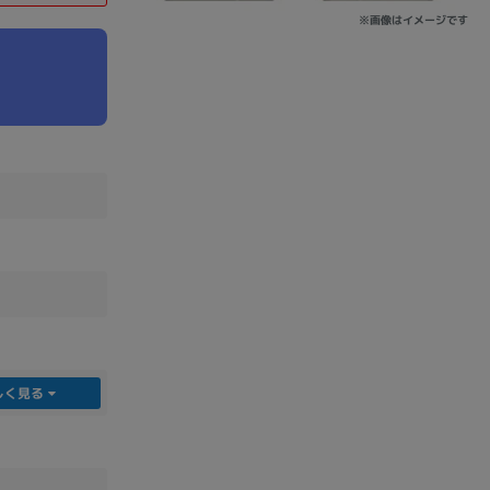
※画像はイメージです
sonic
FUJITSU
Lenovo
DVD-ROM
DVD±RW
しく見る
Ryzen 7
Ryzen 5
Core i9