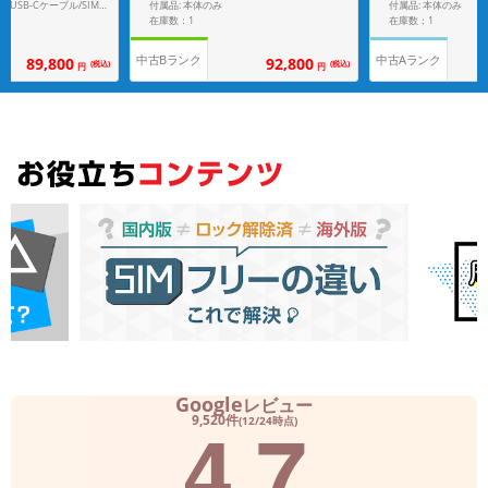
付属品: 本体のみ
付属品: 本体のみ
付属品: 箱/1m USB-C - USB-Cケーブル/SIM取り出しツール
在庫数：1
在庫数：1
中古Bランク
中古Aランク
89,800
92,800
(税込)
(税込)
円
円
Google
レビュー
4.7
9,520件
(12/24時点)