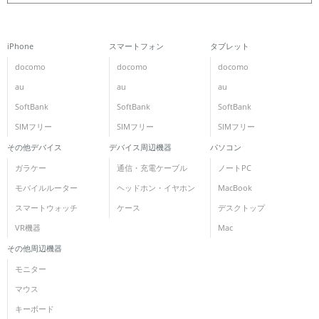
iPhone
スマートフォン
タブレット
docomo
docomo
docomo
au
au
au
SoftBank
SoftBank
SoftBank
SIMフリー
SIMフリー
SIMフリー
その他デバイス
デバイス周辺機器
パソコン
ガラケー
通信・充電ケーブル
ノートPC
モバイルルーター
ヘッドホン・イヤホン
MacBook
スマートウォッチ
ケース
デスクトップ
VR機器
Mac
その他周辺機器
モニター
マウス
キーボード