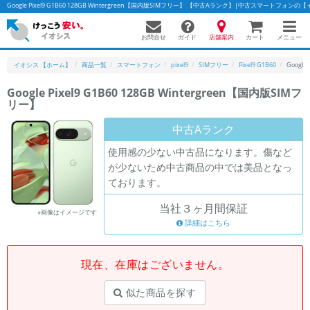
Google Pixel9 G1B60 128GB Wintergreen【国内版SIMフリー】 【中古Aランク】|中古スマートフォン
お問合せ
店舗案内
メニュー
ガイド
カート
イオシス 【ホーム】
商品一覧
スマートフォン
pixel9
SIMフリー
Pixel9 G1B60
Google
Google Pixel9 G1B60 128GB Wintergreen【国内版SIMフ
リー】
かんたんパソコン検索に切り替える
中古Aランク
使用感の少ない中古品になります。傷など
フリーワード
が少ないため中古商品の中では美品となっ
ております。
除外ワード
当社３ヶ月間保証
人気の検索ワード：
Let's note
EliteBook
MacBook
※画像はイメージです
詳細はこちら
カテゴリー
商品ジャンルの絞り込み
「スマートフォン」「タブレット」など
現在、在庫はございません。
シリーズ
似た商品を探す
商品シリーズ名・ブランド名の絞り込み。