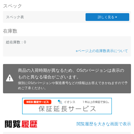
スペック
~
スペック表
詳しく見る
容量
在庫数
~
総在庫数：0
モニタサイズ
※ページ上の在庫数表示について
~
商品の入荷時期が異なるため、OSのバージョンは表示の
価格
ものと異なる場合がございます。
円 ～
円
個別にOSのバージョンや製造番号などの情報はお答えできかねますので予
めご了承ください。
発売日
月 から
年
閲覧履歴を大きな画面で表示
月 まで
年