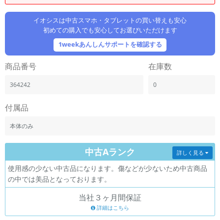
「iPhone」「Xperia」「Galaxy」など
メーカー
イオシスは中古スマホ・タブレットの買い替えも安心
初めての購入でも安心してお選びいただけます
製造、販売メーカーの絞り込み
「Apple」「SONY」「SHARP」など
1weekあんしんサポートを確認する
機能・特徴
商品番号
在庫数
商品の搭載機能による絞り込み
「5G対応」「防水」「ワンセグ」など
364242
0
ドライブ
ドライブの絞り込み
付属品
ランク
本体のみ
商品状態の絞り込み
「新品」「未使用」「中古」など
中古Aランク
詳しく見る
CPU
使用感の少ない中古品になります。傷などが少ないため中古商品
CPUの絞り込み
の中では美品となっております。
OS
当社３ヶ月間保証
OSの絞り込み
詳細はこちら
メモリ