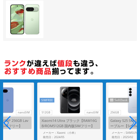
各項目のチェックボックスは「or検索」となります。
ただし機能別のみ「and検索」となります。
SIMFREE
nanoSIM
512GB
nanoSIM
256GB
 GV0BP 256GB Lav
Xiaomi14 Ultra ブラック【RAM16G
Galaxy S25 SM-S
o版SIMフリー】
B/ROM512GB 国内版SIMフリー】
ーブルー【SoftBa
メーカー：Xiaomi （小米）
メーカー：SAMSUNG
発売日：2024/05
発売日：2025/02