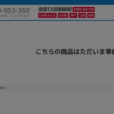
かんたんパソコン検索に切り替える
こちらの商品はただいま準
カテゴリー
商品ジャンルの絞り込み
ノートPC
デスクPC
モニター
1B60
メーカー