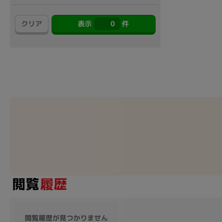
アウトレット
クリア
表示
0
件
OS
OSの絞り込み
Chr
Win 11
Win 10
MacOS
Win 7
Win 8
容量
~
価格
円 ～
円
閲覧履歴が見つかりません