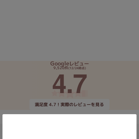
Core i7
Core i5
Core i3
そ
メモリ
~
omeOS
その他
Google
レビュー
4.7
9,520件
(12/24時点)
モニタサイズ
~
発売日
満足度 4.7！実際のレビューを見る
月
年
月
年