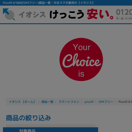
Pixel9 G1B60(SIMフリー)商品一覧│中古スマホ販売の【イオシス】
フリーワード
除外ワード
人気の検索ワード：
Let's note
EliteBook
MacBook
イオシス 【ホーム】
商品一覧
スマートフォン
pixel9
SIMフリー
Pixel9 G
商品の絞り込み
シリーズ
対象商品