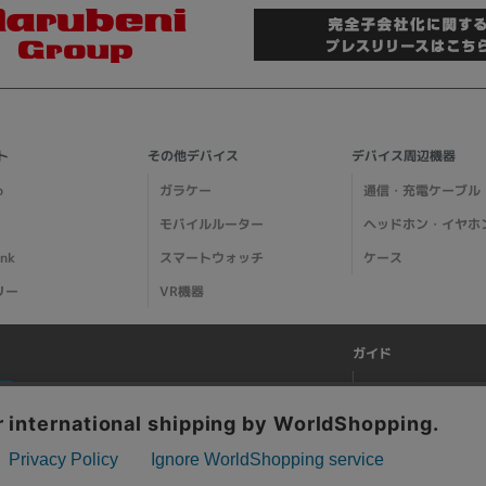
ト
その他デバイス
デバイス周辺機器
o
ガラケー
通信・充電ケーブル
モバイルルーター
ヘッドホン・イヤホ
ank
スマートウォッチ
ケース
リー
VR機器
ガイド
ご利用ガイド
メディア掲載情報
特集ページ一覧
阪府公安委員会発行 古物商許可証 第621121002176号