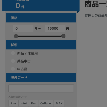
商品一
0
商品シリーズ名・ブランド名の絞り込み。
件
Let's note
dynabook
Thinkpad
LAVIE
FMV
お探しの商品
価格
macbook
Inspiron
aspire
円 ～
円
機能・特徴
状態
商品の搭載機能による絞り込み
新品 / 未使用
Webカメラ内蔵
美品中古
中古品
除外ワード
ランク
商品状態の絞り込み
人気の除外ワード
新品/未使用
Aランク
Bラ
未使用
中古
新品
Cellular
Plus
mini
MAX
Pro