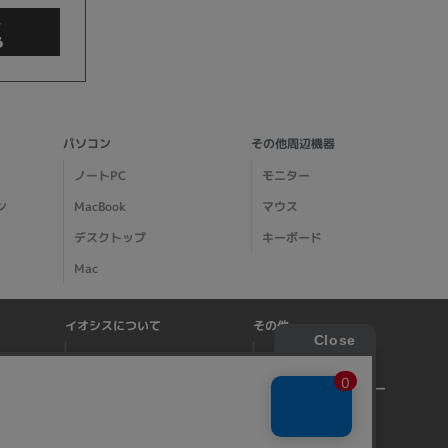
商品検索
パソコン
その他周辺機器
ノートPC
モニター
ン
MacBook
マウス
デスクトップ
キーボード
Mac
イオシスについて
その他
クリア
会社概要
特商法に基づく表記
店舗案内
プライバシーポリシー
事業所一覧
サイトマップ