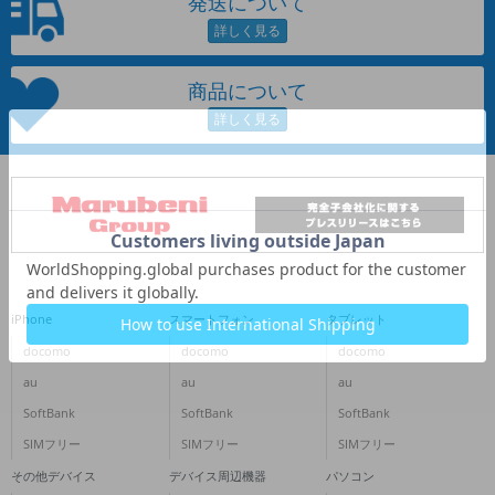
発送について
~
容量
商品について
~
モニタサイズ
~
価格
円 ～
円
iPhone
スマートフォン
タブレット
docomo
docomo
docomo
au
au
au
発売日
SoftBank
SoftBank
SoftBank
月 から
年
SIMフリー
SIMフリー
SIMフリー
その他デバイス
デバイス周辺機器
パソコン
月 まで
年