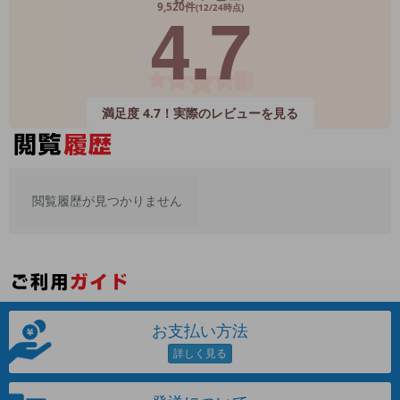
4.7
9,520件
(12/24時点)
メーカー
製造、販売メーカーの絞り込み
「Apple」「SONY」「SHARP」など
機能・特徴
満足度 4.7！実際のレビューを見る
商品の搭載機能による絞り込み
「5G対応」「防水」「ワンセグ」など
ドライブ
ドライブの絞り込み
閲覧履歴が見つかりません
ランク
商品状態の絞り込み
「新品」「未使用」「中古」など
CPU
CPUの絞り込み
お支払い方法
OS
OSの絞り込み
メモリ