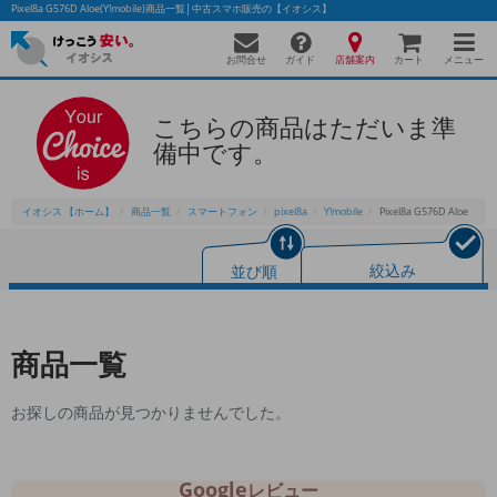
Pixel8a G576D Aloe(Y!mobile)商品一覧│中古スマホ販売の【イオシス】
お問合せ
店舗案内
メニュー
ガイド
カート
こちらの商品はただいま準
備中です。
かんたんパソコン検索に切り替える
イオシス 【ホーム】
商品一覧
スマートフォン
pixel8a
Y!mobile
Pixel8a G576D Aloe
フリーワード
並び順
絞込み
除外ワード
人気の検索ワード：
Let's note
EliteBook
MacBook
商品一覧
カテゴリー
商品ジャンルの絞り込み
お探しの商品が見つかりませんでした。
「スマートフォン」「タブレット」など
シリーズ
商品シリーズ名・ブランド名の絞り込み。
Google
レビュー
「iPhone」「Xperia」「Galaxy」など