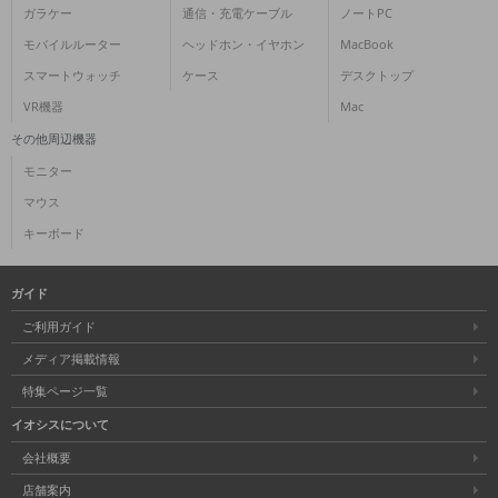
ガラケー
通信・充電ケーブル
ノートPC
各項目のチェックボックスは「or検索」となります。
モバイルルーター
ヘッドホン・イヤホン
MacBook
ただし機能別のみ「and検索」となります。
スマートウォッチ
ケース
デスクトップ
VR機器
Mac
その他周辺機器
モニター
マウス
キーボード
ガイド
ご利用ガイド
メディア掲載情報
特集ページ一覧
イオシスについて
会社概要
店舗案内