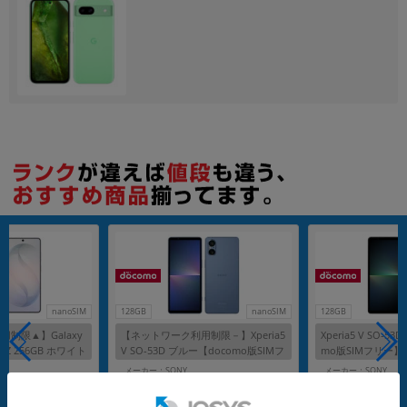
各項目のチェックボックスは「or検索」となります。
ただし機能別のみ「and検索」となります。
nanoSIM
128GB
nanoSIM
128GB
制限▲】Galaxy
【ネットワーク利用制限－】Xperia5
Xperia5 V SO-5
S948Z 256GB ホワイト
V SO-53D ブルー【docomo版SIMフ
mo版SIMフリー】
SIMフリー】
リー】
G
メーカー：SONY
メーカー：SONY
発売日：2023/10
発売日：2023/10
ペン装着)
付属品: 本体のみ
付属品: 箱/マニュアル