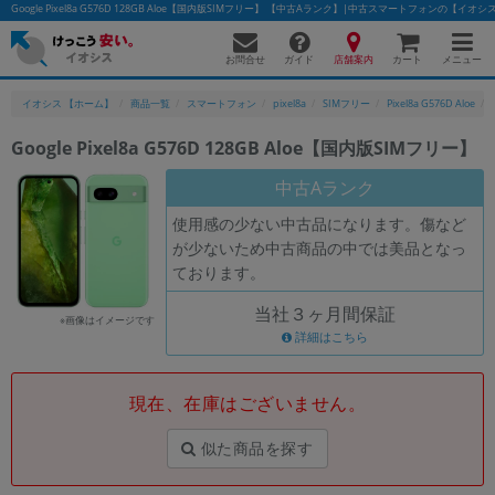
Google Pixel8a G576D 128GB Aloe【国内版SIMフリー】 【中古Aランク】|中古スマートフォンの【イオシ
お問合せ
店舗案内
メニュー
ガイド
カート
イオシス 【ホーム】
商品一覧
スマートフォン
pixel8a
SIMフリー
Pixel8a G576D Aloe
Google Pixel8a G576D 128GB Aloe【国内版SIMフリー】
かんたんパソコン検索に切り替える
中古Aランク
使用感の少ない中古品になります。傷など
が少ないため中古商品の中では美品となっ
フリーワード
ております。
除外ワード
当社３ヶ月間保証
※画像はイメージです
人気の検索ワード：
Let's note
詳細はこちら
EliteBook
MacBook
カテゴリー
現在、在庫はございません。
商品ジャンルの絞り込み
「スマートフォン」「タブレット」など
似た商品を探す
シリーズ
商品シリーズ名・ブランド名の絞り込み。