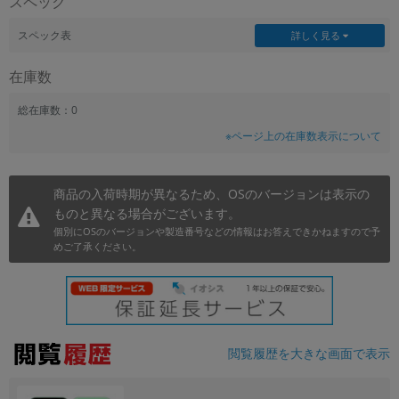
スペック
~
スペック表
詳しく見る
容量
在庫数
~
総在庫数：0
※ページ上の在庫数表示について
モニタサイズ
~
商品の入荷時期が異なるため、OSのバージョンは表示の
ものと異なる場合がございます。
価格
個別にOSのバージョンや製造番号などの情報はお答えできかねますので予
円 ～
円
めご了承ください。
発売日
月 から
年
閲覧履歴を大きな画面で表示
月 まで
年