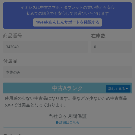
「iPhone」「Xperia」「Galaxy」など
イオシスは中古スマホ・タブレットの買い替えも安心
メーカー
初めての購入でも安心してお選びいただけます
製造、販売メーカーの絞り込み
1weekあんしんサポートを確認する
「Apple」「SONY」「SHARP」など
機能・特徴
商品番号
在庫数
商品の搭載機能による絞り込み
「5G対応」「防水」「ワンセグ」など
342049
0
ドライブ
付属品
ドライブの絞り込み
本体のみ
ランク
商品状態の絞り込み
「新品」「未使用」「中古」など
中古Aランク
詳しく見る
CPU
使用感の少ない中古品になります。傷などが少ないため中古商品
CPUの絞り込み
の中では美品となっております。
OS
当社３ヶ月間保証
OSの絞り込み
詳細はこちら
メモリ