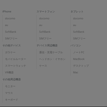
iPhone
スマートフォン
タブレット
docomo
docomo
docomo
au
au
au
SoftBank
SoftBank
SoftBank
SIMフリー
SIMフリー
SIMフリー
その他デバイス
デバイス周辺機器
パソコン
ガラケー
通信・充電ケーブル
ノートPC
モバイルルーター
ヘッドホン・イヤホン
MacBook
スマートウォッチ
ケース
デスクトップ
VR機器
Mac
その他周辺機器
モニター
マウス
キーボード