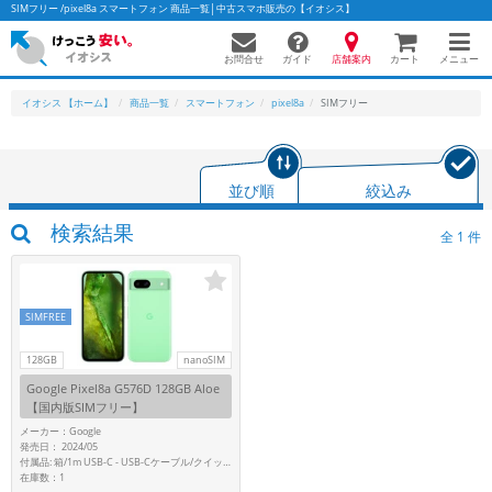
SIMフリー /pixel8a スマートフォン 商品一覧│中古スマホ販売の【イオシス】
お問合せ
店舗案内
メニュー
ガイド
カート
イオシス 【ホーム】
商品一覧
スマートフォン
pixel8a
SIMフリー
かんたんパソコン検索に切り替える
並び順
絞込み
検索結果
全
1
件
フリーワード
除外ワード
SIMFREE
人気の検索ワード：
Let's note
EliteBook
MacBook
128GB
nanoSIM
カテゴリー
Google Pixel8a G576D 128GB Aloe
商品ジャンルの絞り込み
【国内版SIMフリー】
「スマートフォン」「タブレット」など
メーカー：Google
発売日： 2024/05
シリーズ
付属品: 箱/1m USB-C - USB-Cケーブル/クイックスイッチアダプター/SIM取り出しツール/マニュアル
在庫数：1
商品シリーズ名・ブランド名の絞り込み。