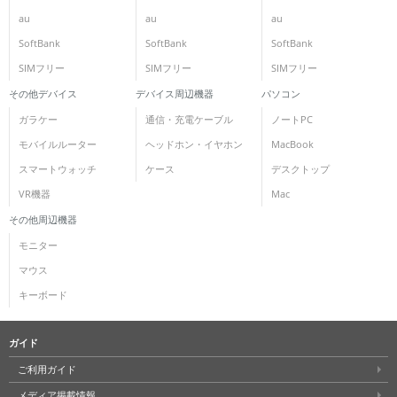
au
au
au
各項目のチェックボックスは「or検索」となります。
SoftBank
SoftBank
SoftBank
ただし機能別のみ「and検索」となります。
SIMフリー
SIMフリー
SIMフリー
その他デバイス
デバイス周辺機器
パソコン
ガラケー
通信・充電ケーブル
ノートPC
モバイルルーター
ヘッドホン・イヤホン
MacBook
スマートウォッチ
ケース
デスクトップ
VR機器
Mac
その他周辺機器
モニター
マウス
キーボード
ガイド
ご利用ガイド
メディア掲載情報