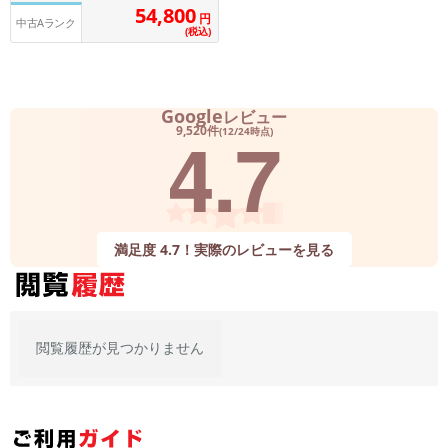
「iPhone」「Xperia」「Galaxy」など
54,800
円
中古Aランク
(税込)
メーカー
製造、販売メーカーの絞り込み
「Apple」「SONY」「SHARP」など
Google
機能・特徴
レビュー
4.7
9,520件
(12/24時点)
商品の搭載機能による絞り込み
「5G対応」「防水」「ワンセグ」など
ドライブ
ドライブの絞り込み
ランク
満足度 4.7！実際のレビューを見る
商品状態の絞り込み
「新品」「未使用」「中古」など
CPU
CPUの絞り込み
閲覧履歴が見つかりません
OS
OSの絞り込み
メモリ