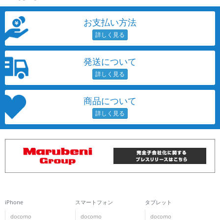
~
お支払い方法
容量
~
発送について
モニタサイズ
~
商品について
価格
円 ～
円
発売日
月 から
年
iPhone
スマートフォン
タブレット
月 まで
年
docomo
docomo
docomo