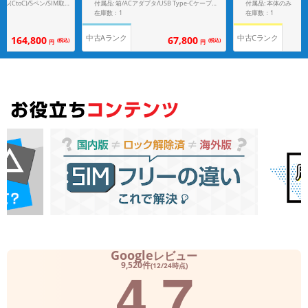
付属品: 本体のみ
付属品: 箱/ACアダプタ/USB Type-Cケーブル/ソフトケース/SIM取り出し用ピン/クイックスタートガイド
付属品: 箱/USBケーブル(CtoC)/Sペン/SIM取り出し用ピン/マニュアル
在庫数：1
在庫数：1
中古Aランク
中古Cランク
164,800
67,800
(税込)
(税込)
円
円
Google
レビュー
4.7
9,520件
(12/24時点)