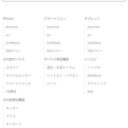
iPhone
スマートフォン
タブレット
docomo
docomo
docomo
au
au
au
SoftBank
SoftBank
SoftBank
SIMフリー
SIMフリー
SIMフリー
その他デバイス
デバイス周辺機器
パソコン
ガラケー
通信・充電ケーブル
ノートPC
モバイルルーター
ヘッドホン・イヤホン
MacBook
スマートウォッチ
ケース
デスクトップ
VR機器
Mac
その他周辺機器
モニター
マウス
キーボード