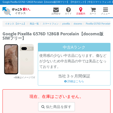
Google Pixel8a G576D 128GB Porcelain【docomo版SIMフリー】 【中古Aランク】|中古スマートフォ
お問合せ
店舗案内
メニュー
ガイド
カート
イオシス 【ホーム】
商品一覧
スマートフォン
pixel8a
docomo
Pixel8a G576D Porcelain
Google Pixel8a G576D 128GB Porcelain【docomo版
SIMフリー】
かんたんパソコン検索に切り替える
中古Aランク
使用感の少ない中古品になります。傷など
フリーワード
が少ないため中古商品の中では美品となっ
ております。
除外ワード
当社３ヶ月間保証
人気の検索ワード：
Let's note
EliteBook
MacBook
※画像はイメージです
詳細はこちら
カテゴリー
商品ジャンルの絞り込み
「スマートフォン」「タブレット」など
現在、在庫はございません。
シリーズ
似た商品を探す
商品シリーズ名・ブランド名の絞り込み。