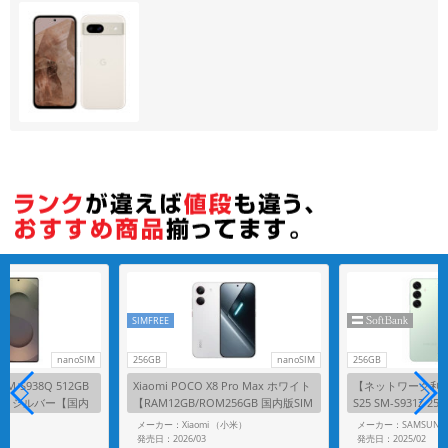
各項目のチェックボックスは「or検索」となります。
ただし機能別のみ「and検索」となります。
SIMFREE
nanoSIM
256GB
nanoSIM
256GB
a SM-S938Q 512GB
Xiaomi POCO X8 Pro Max ホワイト
【ネットワーク利用制
イトシルバー【国内
【RAM12GB/ROM256GB 国内版SIM
S25 SM-S931Z 2
フリー】
ank版 SIMフリー
G
メーカー：Xiaomi （小米）
メーカー：SAMSUNG
発売日：2026/03
発売日：2025/02