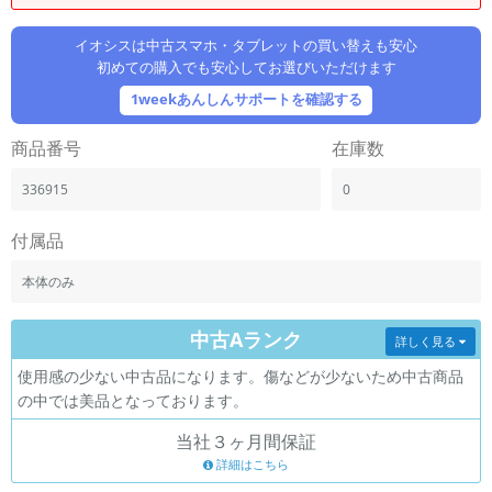
「iPhone」「Xperia」「Galaxy」など
メーカー
イオシスは中古スマホ・タブレットの買い替えも安心
初めての購入でも安心してお選びいただけます
製造、販売メーカーの絞り込み
「Apple」「SONY」「SHARP」など
1weekあんしんサポートを確認する
機能・特徴
商品番号
在庫数
商品の搭載機能による絞り込み
「5G対応」「防水」「ワンセグ」など
336915
0
ドライブ
ドライブの絞り込み
付属品
ランク
本体のみ
商品状態の絞り込み
「新品」「未使用」「中古」など
中古Aランク
詳しく見る
CPU
使用感の少ない中古品になります。傷などが少ないため中古商品
CPUの絞り込み
の中では美品となっております。
OS
当社３ヶ月間保証
OSの絞り込み
詳細はこちら
メモリ