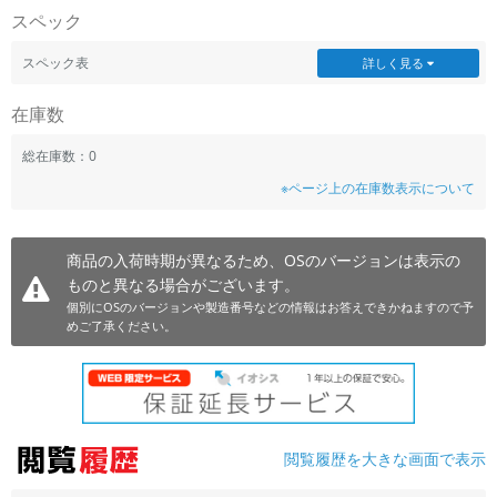
スペック
~
スペック表
詳しく見る
容量
在庫数
~
総在庫数：0
モニタサイズ
※ページ上の在庫数表示について
~
商品の入荷時期が異なるため、OSのバージョンは表示の
価格
ものと異なる場合がございます。
円 ～
円
個別にOSのバージョンや製造番号などの情報はお答えできかねますので予
めご了承ください。
発売日
月 から
年
閲覧履歴を大きな画面で表示
月 まで
年