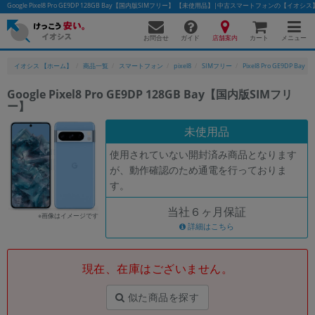
Google Pixel8 Pro GE9DP 128GB Bay【国内版SIMフリー】 【未使用品】|中古スマートフォンの【イオシス
お問合せ
店舗案内
メニュー
ガイド
カート
イオシス 【ホーム】
商品一覧
スマートフォン
pixel8
SIMフリー
Pixel8 Pro GE9DP Bay
Google Pixel8 Pro GE9DP 128GB Bay【国内版SIMフリ
ー】
かんたんパソコン検索に切り替える
未使用品
使用されていない開封済み商品となります
フリーワード
が、動作確認のため通電を行っておりま
す。
除外ワード
当社６ヶ月保証
人気の検索ワード：
Let's note
EliteBook
MacBook
※画像はイメージです
詳細はこちら
カテゴリー
商品ジャンルの絞り込み
「スマートフォン」「タブレット」など
現在、在庫はございません。
シリーズ
似た商品を探す
商品シリーズ名・ブランド名の絞り込み。