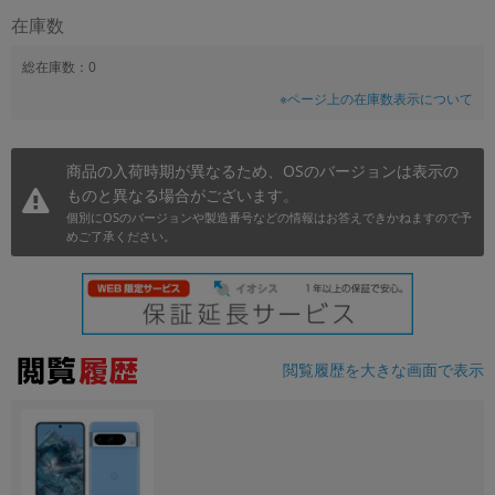
在庫数
~
総在庫数：0
容量
※ページ上の在庫数表示について
~
商品の入荷時期が異なるため、OSのバージョンは表示の
モニタサイズ
ものと異なる場合がございます。
~
個別にOSのバージョンや製造番号などの情報はお答えできかねますので予
めご了承ください。
価格
円 ～
円
閲覧履歴を大きな画面で表示
発売日
月 から
年
月 まで
年