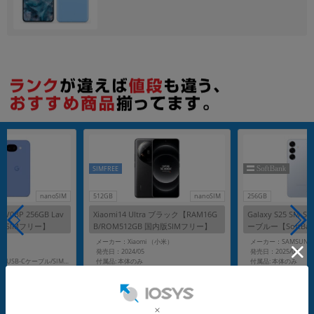
各項目のチェックボックスは「or検索」となります。
ただし機能別のみ「and検索」となります。
SIMFREE
nanoSIM
512GB
nanoSIM
256GB
 GV0BP 256GB Lav
Xiaomi14 Ultra ブラック【RAM16G
Galaxy S25 SM-S
o版SIMフリー】
B/ROM512GB 国内版SIMフリー】
ーブルー【SoftBa
メーカー：Xiaomi （小米）
メーカー：SAMSUNG
発売日：2024/05
発売日：2025/02
付属品: 本体のみ
付属品: 本体のみ
付属品: 箱/1m USB-C - USB-Cケーブル/SIM取り出しツール
在庫数：1
在庫数：1
中古Bランク
中古Aランク
89,800
92,800
(税込)
(税込)
円
円