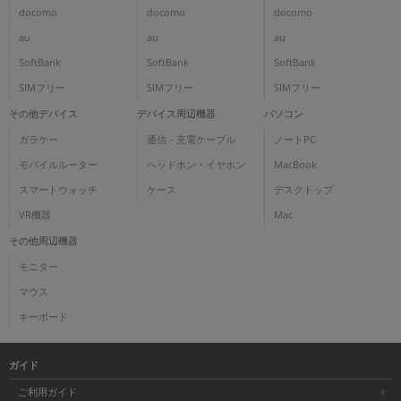
docomo
docomo
docomo
au
au
au
SoftBank
SoftBank
SoftBank
SIMフリー
SIMフリー
SIMフリー
その他デバイス
デバイス周辺機器
パソコン
ガラケー
通信・充電ケーブル
ノートPC
モバイルルーター
ヘッドホン・イヤホン
MacBook
スマートウォッチ
ケース
デスクトップ
VR機器
Mac
その他周辺機器
モニター
マウス
キーボード
ガイド
ご利用ガイド