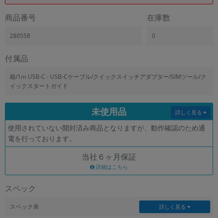
「iPhone」「Xperia」「Galaxy」など
商品番号
在庫数
メーカー
製造、販売メーカーの絞り込み
280558
0
「Apple」「SONY」「SHARP」など
機能・特徴
付属品
商品の搭載機能による絞り込み
「5G対応」「防水」「ワンセグ」など
箱/1m USB-C - USB-Cケーブル/クイックスイッチアダプター/SIMツール/ク
イックスタートガイド
ドライブ
ドライブの絞り込み
未使用品
詳しく見る
ランク
使用されていない開封済み商品となりますが、動作確認のため通
商品状態の絞り込み
「新品」「未使用」「中古」など
電を行っております。
CPU
当社６ヶ月保証
CPUの絞り込み
詳細はこちら
OS
スペック
OSの絞り込み
スペック表
詳しく見る
メモリ