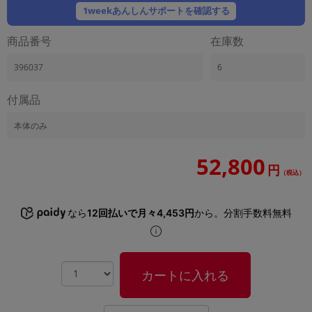
「iPhone」「Xperia」「Galaxy」など
1weekあんしんサポートを確認する
メーカー
商品番号
在庫数
製造、販売メーカーの絞り込み
「Apple」「SONY」「SHARP」など
396037
6
機能・特徴
商品の搭載機能による絞り込み
付属品
「5G対応」「防水」「ワンセグ」など
本体のみ
ドライブ
ドライブの絞り込み
52,800
円
ランク
（税込）
商品状態の絞り込み
「新品」「未使用」「中古」など
なら
12回払いで月々4,453円
から。分割手数料無料
CPU
CPUの絞り込み
OS
カートに入れる
OSの絞り込み
メモリ