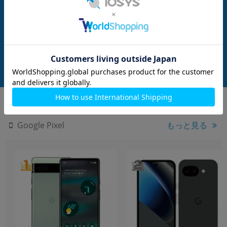
制限－】Galaxy
【ネットワーク利用制限▲】Galaxy
【ネットワーク利用制
52E 256GB チタニウム
S26 SM-S942Z 256GB ブラック【Sof
S25 Ultra SM-S9
como版 SIMフリ
tBank版 SIMフリー】
ムシルバーブルー【So
G
メーカー：SAMSUNG
メーカー：SAMSUNG
フリー】
発売日：2026/03
発売日：2025/02
ペン付属)
付属品: 本体のみ(Sペ
付属品: 箱/USBケーブル(CtoC)/SIM取り出し用ピン/クイックスタートガイド
在庫数：1
在庫数：1
中古Aランク
中古Bランク
107,800
114,800
(税込)
(税込)
円
円
もっと見る
Google Pixel