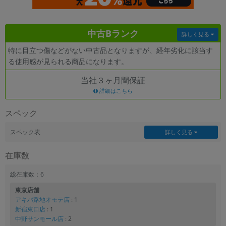
各項目のチェックボックスは「or検索」となります。
ただし機能別のみ「and検索」となります。
中古Bランク
詳しく見る
特に目立つ傷などがない中古品となりますが、経年劣化に該当す
る使用感が見られる商品になります。
当社３ヶ月間保証
詳細はこちら
スペック
スペック表
詳しく見る
在庫数
総在庫数：6
東京店舗
アキバ路地オモテ店
: 1
新宿東口店
: 1
中野サンモール店
: 2