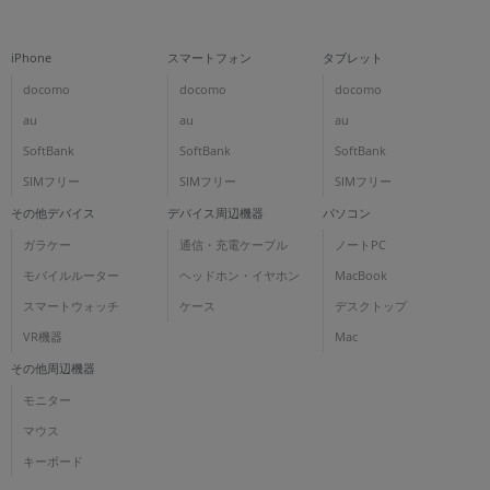
iPhone
スマートフォン
タブレット
docomo
docomo
docomo
au
au
au
SoftBank
SoftBank
SoftBank
SIMフリー
SIMフリー
SIMフリー
その他デバイス
デバイス周辺機器
パソコン
ガラケー
通信・充電ケーブル
ノートPC
モバイルルーター
ヘッドホン・イヤホン
MacBook
スマートウォッチ
ケース
デスクトップ
VR機器
Mac
その他周辺機器
モニター
マウス
キーボード