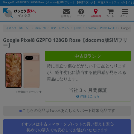
Google Pixel8 GZPFO 128GB Rose【docomo版SIMフリー】 【中古Bランク】|中古スマートフォンの【イ
お問合せ
店舗案内
メニュー
ガイド
カート
イオシス 【ホーム】
商品一覧
スマートフォン
pixel8
docomo
Pixel8 GZPFO
Google P
Google Pixel8 GZPFO 128GB Rose【docomo版SIMフリ
ー】
かんたんパソコン検索に切り替える
中古Bランク
特に目立つ傷などがない中古品となります
フリーワード
が、経年劣化に該当する使用感が見られる
商品になります。
除外ワード
当社３ヶ月間保証
人気の検索ワード：
Let's note
EliteBook
MacBook
※画像はイメージです
詳細はこちら
カテゴリー
商品ジャンルの絞り込み
こちらの商品は1weekあんしんサポート対象商品です
「スマートフォン」「タブレット」など
イオシスは中古スマホ・タブレットの買い替えも安心
シリーズ
初めての購入でも安心してお選びいただけます
商品シリーズ名・ブランド名の絞り込み。