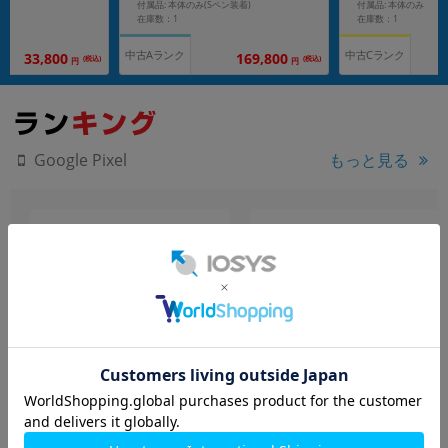
付属品: 本体のみ(Sペン装着)
付属品: 本体のみ
在庫数：1
在庫数：1
中古Aランク
中古Cランク
169,800
33,800
(税込)
(税込)
円
円
もっと見る
Google Pixel
Google Pixel10a GV0BP
Google Pixel4a LTE G025M
128GB Obsidian【docomo
128GB Barely Blue【国内版