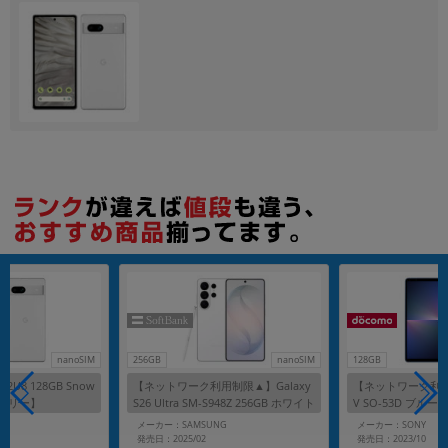
各項目のチェックボックスは「or検索」となります。
ただし機能別のみ「and検索」となります。
nanoSIM
256GB
nanoSIM
128GB
 G82U8 128GB Snow
【ネットワーク利用制限▲】Galaxy
【ネットワーク利用制
Mフリー】
S26 Ultra SM-S948Z 256GB ホワイト
V SO-53D ブルー
【SoftBank版 SIMフリー】
リー】
メーカー：SAMSUNG
メーカー：SONY
発売日：2025/02
発売日：2023/10