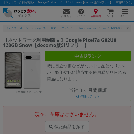
【ネットワーク利用制限▲】Google Pixel7a G82U8 128GB Snow【docomo版SIMフリー】 【中古
お問合せ
店舗案内
メニュー
ガイド
カート
イオシス 【ホーム】
商品一覧
スマートフォン
pixel7a
docomo
Pixel7a G82U8
【ネットワ
【ネットワーク利用制限▲】Google Pixel7a G82U8
128GB Snow【docomo版SIMフリー】
かんたんパソコン検索に切り替える
中古Bランク
特に目立つ傷などがない中古品となります
フリーワード
が、経年劣化に該当する使用感が見られる
商品になります。
除外ワード
当社３ヶ月間保証
人気の検索ワード：
Let's note
EliteBook
MacBook
※画像はイメージです
詳細はこちら
カテゴリー
商品ジャンルの絞り込み
「スマートフォン」「タブレット」など
現在、在庫はございません。
シリーズ
似た商品を探す
商品シリーズ名・ブランド名の絞り込み。