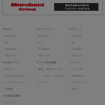
iPhone
スマートフォン
タブレット
docomo
docomo
docomo
au
au
au
SoftBank
SoftBank
SoftBank
SIMフリー
SIMフリー
SIMフリー
その他デバイス
デバイス周辺機器
パソコン
ガラケー
通信・充電ケーブル
ノートPC
モバイルルーター
ヘッドホン・イヤホン
MacBook
スマートウォッチ
ケース
デスクトップ
VR機器
Mac
その他周辺機器
モニター