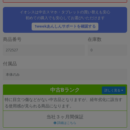
「iPhone」「Xperia」「Galaxy」など
メーカー
イオシスは中古スマホ・タブレットの買い替えも安心
初めての購入でも安心してお選びいただけます
製造、販売メーカーの絞り込み
「Apple」「SONY」「SHARP」など
1weekあんしんサポートを確認する
機能・特徴
商品番号
在庫数
商品の搭載機能による絞り込み
「5G対応」「防水」「ワンセグ」など
272527
0
ドライブ
ドライブの絞り込み
付属品
ランク
本体のみ
商品状態の絞り込み
「新品」「未使用」「中古」など
中古Bランク
詳しく見る
CPU
特に目立つ傷などがない中古品となりますが、経年劣化に該当す
CPUの絞り込み
る使用感が見られる商品になります。
OS
当社３ヶ月間保証
OSの絞り込み
詳細はこちら
メモリ