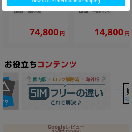
版SIMフリー】
SIMフリー】
128GB
未使用品
128GB
中古Aランク
74,800
14,800
円
円
Google
レビュー
9,520件
(12/24時点)