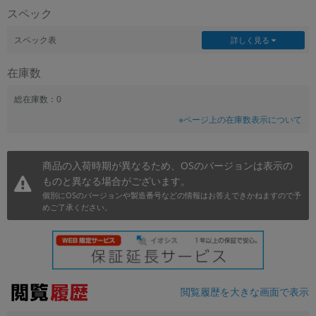
スペック
~
スペック表
詳しく見る
容量
在庫数
~
総在庫数：0
モニタサイズ
※ページ上の在庫数表示について
~
商品の入荷時期が異なるため、OSのバージョンは表示の
価格
ものと異なる場合がございます。
円 ～
円
個別にOSのバージョンや製造番号などの情報はお答えできかねますので予
めご了承ください。
発売日
月 から
年
閲覧履歴を大きな画面で表示
月 まで
年