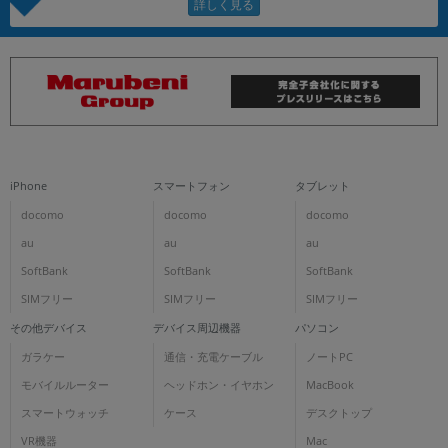
iPhone
スマートフォン
タブレット
docomo
docomo
docomo
au
au
au
SoftBank
SoftBank
SoftBank
SIMフリー
SIMフリー
SIMフリー
その他デバイス
デバイス周辺機器
パソコン
ガラケー
通信・充電ケーブル
ノートPC
モバイルルーター
ヘッドホン・イヤホン
MacBook
スマートウォッチ
ケース
デスクトップ
VR機器
Mac