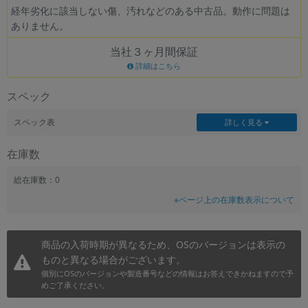
経年劣化に該当しない傷、汚れなどのある中古品。動作に問題は
~
ありません。
当社３ヶ月間保証
容量
詳細はこちら
~
スペック
モニタサイズ
スペック表
詳しく見る
~
在庫数
価格
総在庫数：0
円 ～
円
※ページ上の在庫数表示について
商品の入荷時期が異なるため、OSのバージョンは表示の
発売日
ものと異なる場合がございます。
月 から
年
個別にOSのバージョンや製造番号などの情報はお答えできかねますので予
めご了承ください。
月 まで
年