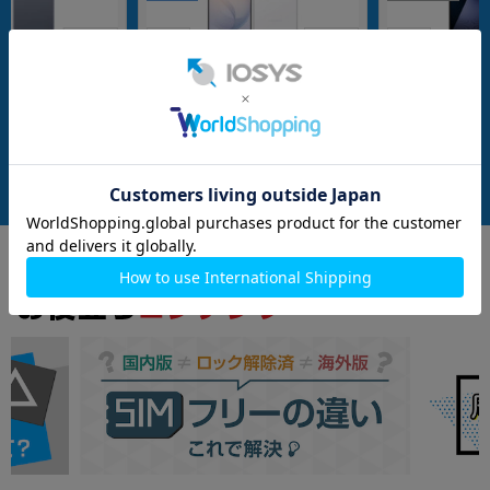
nanoSIM
256GB
nanoSIM
256GB
Pro GN4F5 256GB
Galaxy S26+ SM-S947Q 256GB ホワ
Xperia1 VII A
国内版SIMフリー】
イト【国内版 SIMフリー】
ク【RAM12GB/ROM
k版SIMフリー】
メーカー：SAMSUNG
メーカー：SONY
発売日：2026/03
発売日：2025/06
付属品: 箱/マニュアル
付属品: 箱/USBケーブル(CtoC)/SIM取り出し用ピン/クイックスタートガイド
付属品: 箱/1m USB-C - USB-Cケーブル/SIM取り出しツール/マニュアル
在庫数：1
在庫数：1
中古Aランク
中古Aランク
149,800
152,800
(税込)
(税込)
円
円