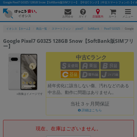
Google Pixel7 G03Z5 128GB Snow【SoftBank版SIMフリー】 【中古Cランク】|中古スマートフォンの【
お問合せ
店舗案内
メニュー
ガイド
カート
イオシス 【ホーム】
商品一覧
スマートフォン
pixel7
SoftBank
Pixel7 G03Z5
Google 
Google Pixel7 G03Z5 128GB Snow【SoftBank版SIMフリ
ー】
かんたんパソコン検索に切り替える
中古Cランク
フリーワード
除外ワード
経年劣化に該当しない傷、汚れなどのある
中古品。動作に問題はありません。
人気の検索ワード：
Let's note
EliteBook
MacBook
※画像はイメージです
当社３ヶ月間保証
カテゴリー
詳細はこちら
商品ジャンルの絞り込み
「スマートフォン」「タブレット」など
シリーズ
現在、在庫はございません。
商品シリーズ名・ブランド名の絞り込み。