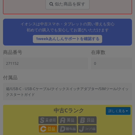
「iPhone」「Xperia」「Galaxy」など
似た商品を探す
メーカー
製造、販売メーカーの絞り込み
「Apple」「SONY」「SHARP」など
イオシスは中古スマホ・タブレットの買い替えも安心
初めての購入でも安心してお選びいただけます
機能・特徴
1weekあんしんサポートを確認する
商品の搭載機能による絞り込み
「5G対応」「防水」「ワンセグ」など
商品番号
在庫数
ドライブ
ドライブの絞り込み
271152
0
ランク
付属品
商品状態の絞り込み
「新品」「未使用」「中古」など
箱/USB-C - USB-Cケーブル/クイックスイッチアダプター/SIMツール/クイッ
クスタートガイド
CPU
CPUの絞り込み
中古Cランク
詳しく見る
OS
OSの絞り込み
メモリ