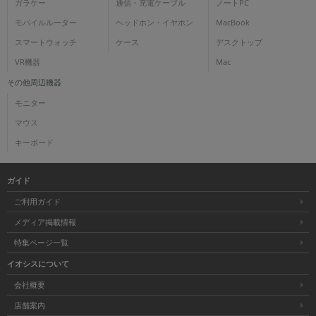
ガラケー
通信・充電ケーブル
ノートPC
モバイルルーター
ヘッドホン・イヤホン
MacBook
スマートウォッチ
ケース
デスクトップ
VR機器
Mac
その他周辺機器
モニター
マウス
キーボード
ガイド
ご利用ガイド
メディア掲載情報
特集ページ一覧
イオシスについて
会社概要
店舗案内