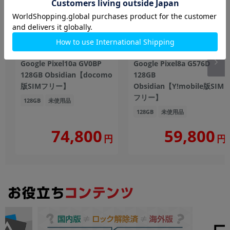
Google Pixel10a GV0BP
Google Pixel8a G576D
128GB Obsidian【docomo
128GB
版SIMフリー】
Obsidian【Y!mobile版SIM
フリー】
128GB
未使用品
128GB
未使用品
74,800
59,800
円
円