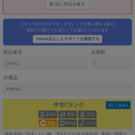
「iPhone」「Xperia」「Galaxy」など
似た商品を探す
メーカー
製造、販売メーカーの絞り込み
「Apple」「SONY」「SHARP」など
イオシスは中古スマホ・タブレットの買い替えも安心
初めての購入でも安心してお選びいただけます
機能・特徴
1weekあんしんサポートを確認する
商品の搭載機能による絞り込み
「5G対応」「防水」「ワンセグ」など
商品番号
在庫数
ドライブ
ドライブの絞り込み
274722
1
ランク
付属品
商品状態の絞り込み
「新品」「未使用」「中古」など
本体のみ
CPU
CPUの絞り込み
中古Cランク
詳しく見る
OS
OSの絞り込み
メモリ
経年劣化に該当しない傷、汚れなどのある中古品。動作に問題は