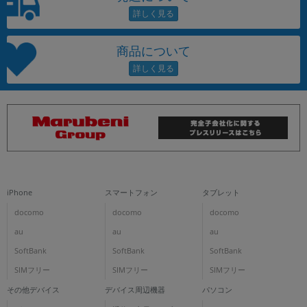
商品について
iPhone
スマートフォン
タブレット
docomo
docomo
docomo
au
au
au
SoftBank
SoftBank
SoftBank
SIMフリー
SIMフリー
SIMフリー
その他デバイス
デバイス周辺機器
パソコン