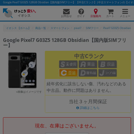
Google Pixel7 G03Z5 128GB Obsidian【国内版SIMフリー】 【中古Cランク】|中古スマートフォンの【イ
お問合せ
店舗案内
メニュー
ガイド
カート
イオシス 【ホーム】
商品一覧
スマートフォン
pixel7
SIMフリー
Pixel7 G03Z5 Obsidian
Google Pixel7 G03Z5 128GB Obsidian【国内版SIMフリ
ー】
かんたんパソコン検索に切り替える
中古Cランク
フリーワード
除外ワード
経年劣化に該当しない傷、汚れなどのある
中古品。動作に問題はありません。
人気の検索ワード：
Let's note
EliteBook
MacBook
※画像はイメージです
当社３ヶ月間保証
カテゴリー
詳細はこちら
商品ジャンルの絞り込み
「スマートフォン」「タブレット」など
シリーズ
現在、在庫はございません。
商品シリーズ名・ブランド名の絞り込み。