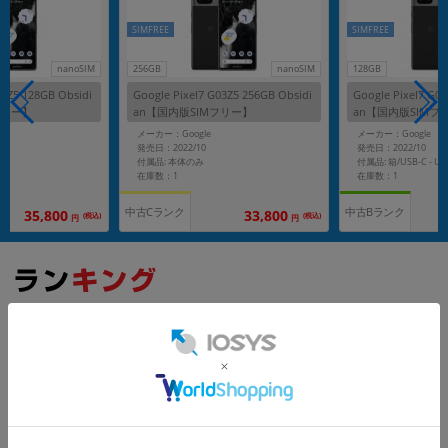
SIMFREE
SIMFREE
nanoSIM
256GB
nanoSIM
128GB
03Z5 128GB Obsidi
Google Pixel7 G03Z5 256GB Obsidi
Google Pixel7 G0
フリー】
an【国内版SIMフリー】
an【国内版SIMフ
メーカー：Google
メーカー：Google
発売日：2022/10
発売日：2022/10
付属品: 本体のみ
在庫数：1
在庫数：1
中古Cランク
中古Bランク
35,800
33,800
(税込)
(税込)
円
円
もっと見る
Google Pixel