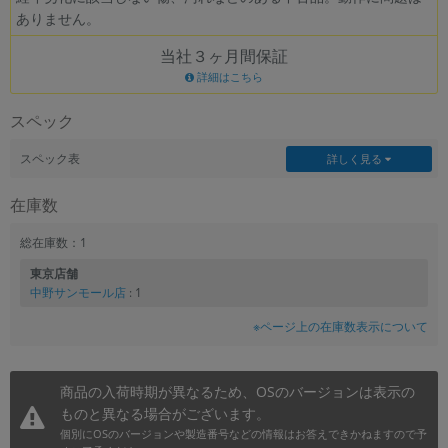
ありません。
~
当社３ヶ月間保証
容量
詳細はこちら
~
スペック
モニタサイズ
スペック表
詳しく見る
~
在庫数
価格
総在庫数：1
東京店舗
円 ～
円
中野サンモール店
: 1
※ページ上の在庫数表示について
発売日
商品の入荷時期が異なるため、OSのバージョンは表示の
月 から
年
ものと異なる場合がございます。
個別にOSのバージョンや製造番号などの情報はお答えできかねますので予
月 まで
年