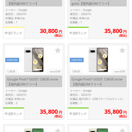
【国内版SIMフリー】
grass【国内版SIMフリー】
メーカー：Google
メーカー：Google
メーカー
発売日： 2022/10
発売日： 2022/10
製造、販売メーカーの絞り込み
付属品: 本体のみ
付属品: 本体のみ
「Apple」「SONY」「SHARP」など
在庫数：1
在庫数：1
30,800
35,800
円
円
機能・特徴
中古Cランク
中古Bランク
(税込)
(税込)
商品の搭載機能による絞り込み
「5G対応」「防水」「ワンセグ」など
ドライブ
SIMFREE
SIMFREE
ドライブの絞り込み
ランク
128GB
nanoSIM
128GB
nanoSIM
商品状態の絞り込み
Google Pixel7 G03Z5 128GB snow
Google Pixel7 G03Z5 128GB snow
「新品」「未使用」「中古」など
【国内版SIMフリー】
【国内版SIMフリー】
メーカー：Google
メーカー：Google
CPU
発売日： 2022/10
発売日： 2022/10
付属品: 本体のみ
付属品: 箱/USB-C - USB-Cケーブル/クイックスイッチアダプター/SIMツール/クイックスタートガイド
CPUの絞り込み
在庫数：2
在庫数：1
35,800
35,800
OS
円
円
中古Bランク
中古Bランク
(税込)
(税込)
OSの絞り込み
メモリ