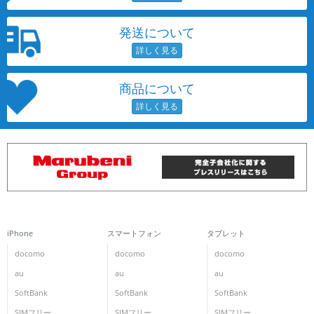
発送について
商品について
iPhone
スマートフォン
タブレット
docomo
docomo
docomo
au
au
au
SoftBank
SoftBank
SoftBank
SIMフリー
SIMフリー
SIMフリー