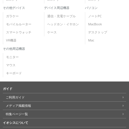
その他デバイス
デバイス周辺機器
パソコン
ガラケー
通信・充電ケーブル
ノートPC
モバイルルーター
ヘッドホン・イヤホン
MacBook
スマートウォッチ
ケース
デスクトップ
VR機器
Mac
その他周辺機器
モニター
マウス
キーボード
ガイド
ご利用ガイド
メディア掲載情報
特集ページ一覧
イオシスについて