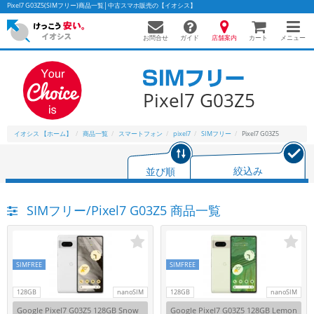
Pixel7 G03Z5(SIMフリー)商品一覧│中古スマホ販売の【イオシス】
お問合せ
店舗案内
メニュー
ガイド
カート
Pixel7 G03Z5
かんたんパソコン検索に切り替える
イオシス 【ホーム】
商品一覧
スマートフォン
pixel7
SIMフリー
Pixel7 G03Z5
フリーワード
並び順
絞込み
除外ワード
SIMフリー/Pixel7 G03Z5 商品一覧
人気の検索ワード：
Let's note
EliteBook
MacBook
カテゴリー
商品ジャンルの絞り込み
「スマートフォン」「タブレット」など
SIMFREE
SIMFREE
シリーズ
128GB
nanoSIM
128GB
nanoSIM
商品シリーズ名・ブランド名の絞り込み。
Google Pixel7 G03Z5 128GB Snow
Google Pixel7 G03Z5 128GB Lemon
「iPhone」「Xperia」「Galaxy」など