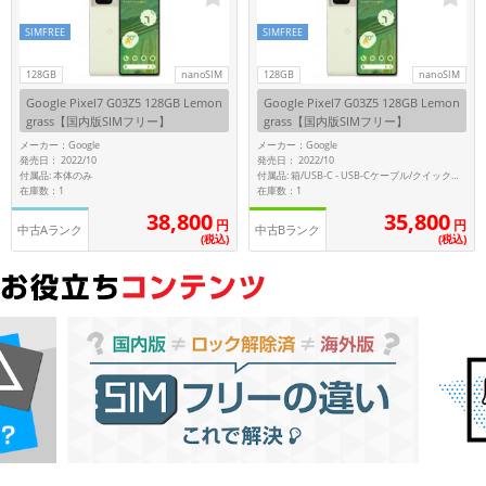
~
SIMFREE
SIMFREE
容量
128GB
nanoSIM
128GB
nanoSIM
Google Pixel7 G03Z5 128GB Lemon
Google Pixel7 G03Z5 128GB Lemon
~
grass【国内版SIMフリー】
grass【国内版SIMフリー】
メーカー：Google
メーカー：Google
発売日： 2022/10
発売日： 2022/10
モニタサイズ
付属品: 本体のみ
付属品: 箱/USB-C - USB-Cケーブル/クイックスイッチアダプター/SIMツール/クイックスタートガイド
在庫数：1
在庫数：1
~
38,800
35,800
円
円
中古Aランク
中古Bランク
(税込)
(税込)
価格
円 ～
円
発売日
月 から
年
月 まで
年