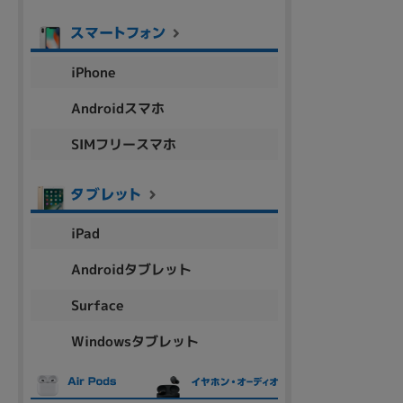
アウトレット
iPhone
OS
Androidスマホ
OSの絞り込み
SIMフリースマホ
Chr
Win 11
Win 10
MacOS
Win 7
Win 8
容量
iPad
~
Androidタブレット
価格
Surface
円 ～
円
Windowsタブレット