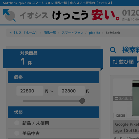
SoftBank /pixel6a スマートフォン 商品一覧│中古スマホ販売の【イオシス】
イオシス 【ホーム】
商品一覧
スマートフォン
pixel6a
SoftBank
検索
対象商品
1
並び順
件
価格
フリーワード
円 ～
円
除外ワード
人気の検索ワード：
Let's note
EliteBook
MacBook
状態
128GB
新品 / 未使用
Google Pixe
age【Soft
美品中古
シリーズ
メーカー：Googl