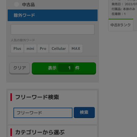
中古品
発売日： 2022/0
商品シリーズ名・ブランド名の絞り込み。
付属品: 本体のみ
在庫数：1
除外ワード
Let's note
dynabook
Thinkpad
LAVIE
FMV
中古Bランク
macbook
Inspiron
aspire
人気の除外ワード
Cellular
Plus
mini
MAX
Pro
機能・特徴
商品の搭載機能による絞り込み
クリア
表示
1
件
Webカメラ内蔵
フリーワード検索
検索
ランク
商品状態の絞り込み
新品/未使用
Aランク
Bラ
未使用
中古
新品
カテゴリーから選ぶ