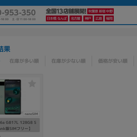
結果
かんたんパソコン検索に切り替える
在庫が多い順
在庫が少ない順
価格が安い順
カテゴリー
商品ジャンルの絞り込み
ノートPC
デスクPC
モニター
nanoSIM
l6a GB17L 128GB S
Bank版SIMフリー】
メーカー
e