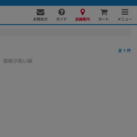
お問合せ
店舗案内
メニュー
ガイド
カート
全
1
件
価格が高い順
PC周辺機器
PCパーツ
ソフト