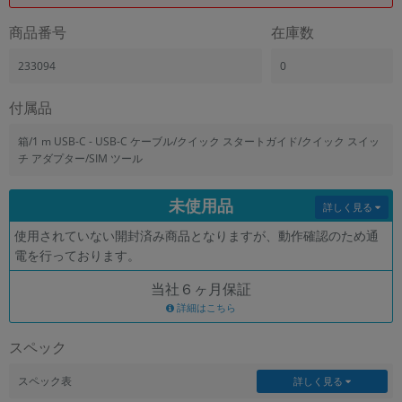
「iPhone」「Xperia」「Galaxy」など
商品番号
在庫数
メーカー
製造、販売メーカーの絞り込み
233094
0
「Apple」「SONY」「SHARP」など
機能・特徴
付属品
商品の搭載機能による絞り込み
「5G対応」「防水」「ワンセグ」など
箱/1 m USB-C - USB-C ケーブル/クイック スタートガイド/クイック スイッ
チ アダプター/SIM ツール
ドライブ
ドライブの絞り込み
未使用品
詳しく見る
ランク
使用されていない開封済み商品となりますが、動作確認のため通
商品状態の絞り込み
「新品」「未使用」「中古」など
電を行っております。
CPU
当社６ヶ月保証
CPUの絞り込み
詳細はこちら
OS
スペック
OSの絞り込み
スペック表
詳しく見る
メモリ