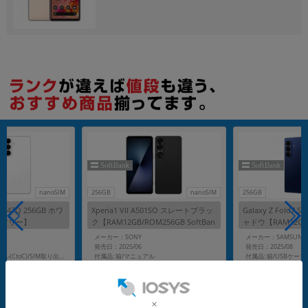
各項目のチェックボックスは「or検索」となります。
ただし機能別のみ「and検索」となります。
nanoSIM
256GB
nanoSIM
256GB
-S947Q 256GB ホワ
Xperia1 VII A501SO スレートブラッ
Galaxy Z Fold7 
Mフリー】
ク【RAM12GB/ROM256GB SoftBan
ャドウ【RAM12GB/R
k版SIMフリー】
Bank版SIMフリー
G
メーカー：SONY
メーカー：SAMSUNG
発売日：2025/06
発売日：2025/08
付属品: 箱/マニュアル
付属品: 箱/USBケーブル(CtoC)/SIM取り出し用ピン/クイックスタートガイド
在庫数：1
在庫数：1
中古Aランク
中古Cランク
152,800
157,800
(税込)
(税込)
円
円