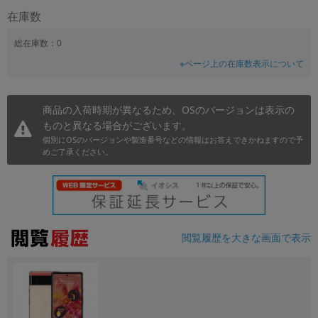
在庫数
~
総在庫数：0
容量
※ページ上の在庫数表示について
~
商品の入荷時期が異なるため、OSのバージョンは表示の
モニタサイズ
ものと異なる場合がございます。
~
個別にOSのバージョンや製造番号などの情報はお答えできかねますので予
めご了承ください。
価格
円 ～
円
閲覧履歴を大きな画面で表示
発売日
月 から
年
月 まで
年