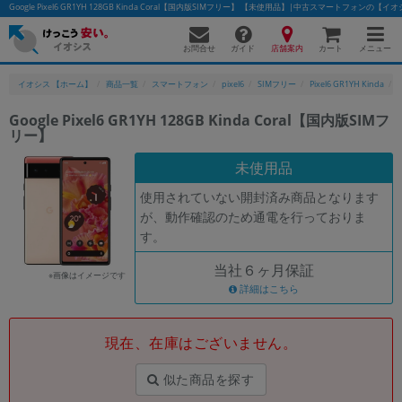
Google Pixel6 GR1YH 128GB Kinda Coral【国内版SIMフリー】 【未使用品】|中古スマートフォンの【イ
お問合せ
店舗案内
メニュー
ガイド
カート
イオシス 【ホーム】
商品一覧
スマートフォン
pixel6
SIMフリー
Pixel6 GR1YH Kinda
Google Pixel6 GR1YH 128GB Kinda Coral【国内版SIMフ
リー】
かんたんパソコン検索に切り替える
未使用品
使用されていない開封済み商品となります
フリーワード
が、動作確認のため通電を行っておりま
す。
除外ワード
当社６ヶ月保証
人気の検索ワード：
Let's note
EliteBook
MacBook
※画像はイメージです
詳細はこちら
カテゴリー
商品ジャンルの絞り込み
「スマートフォン」「タブレット」など
現在、在庫はございません。
シリーズ
似た商品を探す
商品シリーズ名・ブランド名の絞り込み。