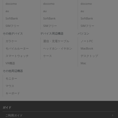
docomo
docomo
docomo
au
au
au
SoftBank
SoftBank
SoftBank
SIMフリー
SIMフリー
SIMフリー
その他デバイス
デバイス周辺機器
パソコン
ガラケー
通信・充電ケーブル
ノートPC
モバイルルーター
ヘッドホン・イヤホン
MacBook
スマートウォッチ
ケース
デスクトップ
VR機器
Mac
その他周辺機器
モニター
マウス
キーボード
ガイド
ご利用ガイド