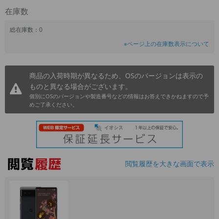
在庫数
~
総在庫数：0
容量
※ページ上の在庫数表示について
~
商品の入荷時期が異なるため、OSのバージョンは表示の
モニタサイズ
ものと異なる場合がございます。
~
個別にOSのバージョンや製造番号などの情報はお答えできかねますので予
めご了承ください。
価格
円 ～
円
閲覧履歴を大きな画面で表示
発売日
月 から
年
月 まで
年