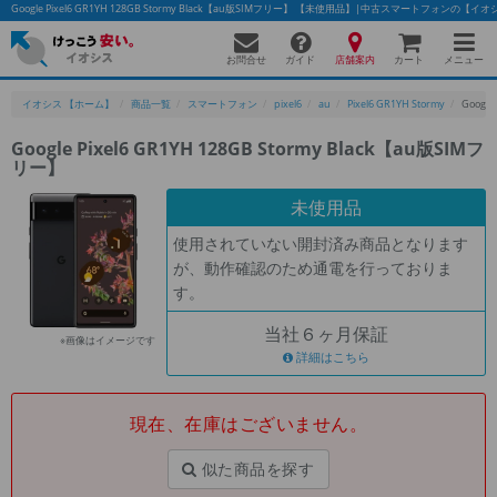
Google Pixel6 GR1YH 128GB Stormy Black【au版SIMフリー】 【未使用品】|中古スマートフォンの【イ
お問合せ
店舗案内
メニュー
ガイド
カート
イオシス 【ホーム】
商品一覧
スマートフォン
pixel6
au
Pixel6 GR1YH Stormy
Google
Google Pixel6 GR1YH 128GB Stormy Black【au版SIMフ
リー】
かんたんパソコン検索に切り替える
未使用品
使用されていない開封済み商品となります
フリーワード
が、動作確認のため通電を行っておりま
す。
除外ワード
当社６ヶ月保証
人気の検索ワード：
Let's note
EliteBook
MacBook
※画像はイメージです
詳細はこちら
カテゴリー
商品ジャンルの絞り込み
「スマートフォン」「タブレット」など
現在、在庫はございません。
シリーズ
似た商品を探す
商品シリーズ名・ブランド名の絞り込み。