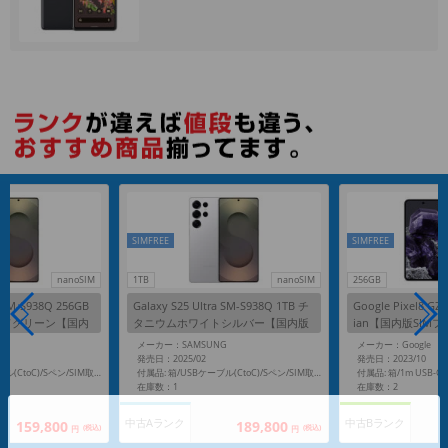
各項目のチェックボックスは「or検索」となります。
ただし機能別のみ「and検索」となります。
SIMFREE
SIMFREE
nanoSIM
1TB
nanoSIM
256GB
a SM-S938Q 256GB
Galaxy S25 Ultra SM-S938Q 1TB チ
Google Pixel8 GZ
ードグリーン【国内
タニウムホワイトシルバー【国内版
ian【国内版SIM
SIMフリー】
G
メーカー：SAMSUNG
メーカー：Google
発売日：2025/02
発売日：2023/10
付属品: 箱/USBケーブル(CtoC)/Sペン/SIM取り出し用ピン/マニュアル
付属品: 箱/USBケーブル(CtoC)/Sペン/SIM取り出し用ピン/マニュアル
在庫数：1
在庫数：2
中古Aランク
中古Bランク
159,800
189,800
(税込)
(税込)
円
円