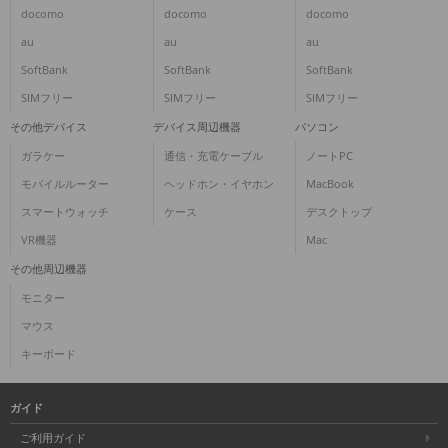
docomo
docomo
docomo
au
au
au
SoftBank
SoftBank
SoftBank
SIMフリー
SIMフリー
SIMフリー
その他デバイス
デバイス周辺機器
パソコン
ガラケー
通信・充電ケーブル
ノートPC
モバイルルーター
ヘッドホン・イヤホン
MacBook
スマートウォッチ
ケース
デスクトップ
VR機器
Mac
その他周辺機器
モニター
マウス
キーボード
ガイド
ご利用ガイド