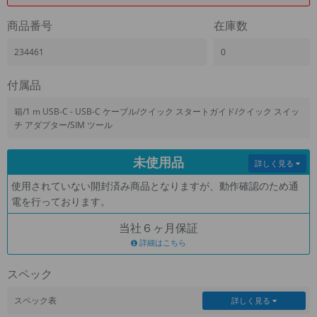
「iPhone」「Xperia」「Galaxy」など
商品番号
在庫数
メーカー
製造、販売メーカーの絞り込み
234461
0
「Apple」「SONY」「SHARP」など
機能・特徴
付属品
商品の搭載機能による絞り込み
「5G対応」「防水」「ワンセグ」など
箱/1 m USB-C - USB-C ケーブル/クイック スタートガイド/クイック スイッ
チ アダプター/SIM ツール
ドライブ
ドライブの絞り込み
未使用品
詳しく見る
ランク
使用されていない開封済み商品となりますが、動作確認のため通
商品状態の絞り込み
「新品」「未使用」「中古」など
電を行っております。
CPU
当社６ヶ月保証
CPUの絞り込み
詳細はこちら
OS
スペック
OSの絞り込み
スペック表
詳しく見る
メモリ