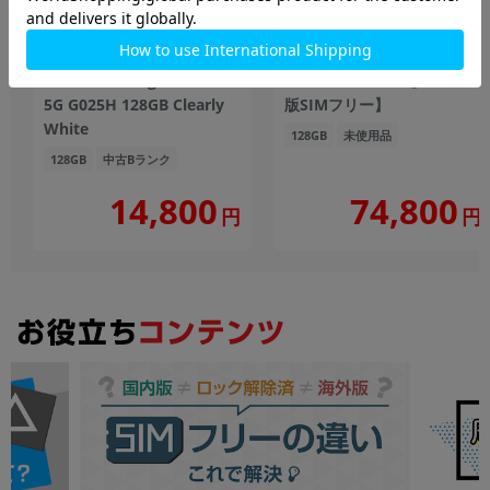
【SIMロック解除済】
Google Pixel10a GV0BP
Softbank Google Pixel4a
128GB Obsidian【docomo
5G G025H 128GB Clearly
版SIMフリー】
White
128GB
未使用品
128GB
中古Bランク
14,800
74,800
円
円