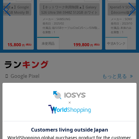
制限▲】Google
【ネットワーク利用制限▲】Galaxy
Xperia5 V SO-
M 128GB Mostly Bl
S26 Ultra SM-S948Z 512GB ホワイト
【docomo版SIM
版 SIMフリー】
【SoftBank版 SIMフリー】
メーカー：SAMSUNG
メーカー：SONY
発売日：2025/02
発売日：2023/10
付属品: 本体のみ
付属品: 箱/USBケーブル(CtoC)/Sペン/SIM取り出し用ピン/マニュアル
在庫数：1
在庫数：1
中古Aランク
未使用品
199,800
15,800
(税込)
(税込)
円
円
もっと見る
Google Pixel