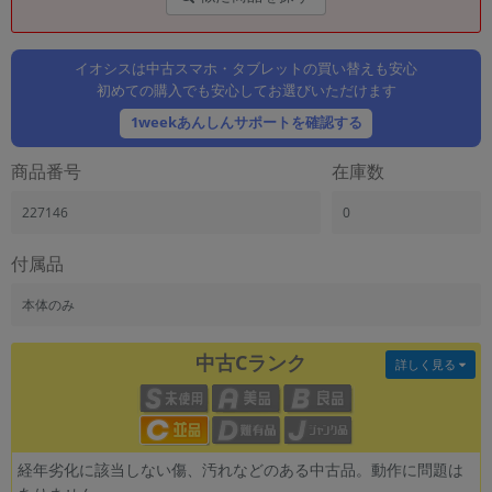
「iPhone」「Xperia」「Galaxy」など
メーカー
イオシスは中古スマホ・タブレットの買い替えも安心
製造、販売メーカーの絞り込み
「Apple」「SONY」「SHARP」など
初めての購入でも安心してお選びいただけます
1weekあんしんサポートを確認する
機能・特徴
商品の搭載機能による絞り込み
「5G対応」「防水」「ワンセグ」など
商品番号
在庫数
ドライブ
227146
0
ドライブの絞り込み
付属品
ランク
商品状態の絞り込み
本体のみ
「新品」「未使用」「中古」など
CPU
中古Cランク
詳しく見る
CPUの絞り込み
OS
OSの絞り込み
経年劣化に該当しない傷、汚れなどのある中古品。動作に問題は
メモリ