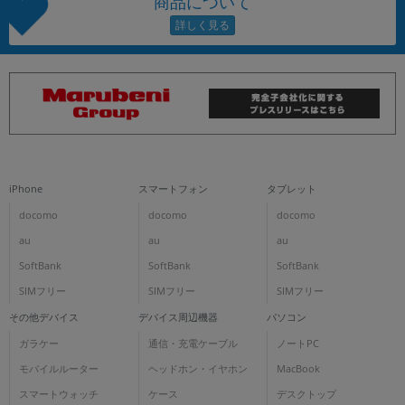
商品について
iPhone
スマートフォン
タブレット
docomo
docomo
docomo
au
au
au
SoftBank
SoftBank
SoftBank
SIMフリー
SIMフリー
SIMフリー
その他デバイス
デバイス周辺機器
パソコン
ガラケー
通信・充電ケーブル
ノートPC
モバイルルーター
ヘッドホン・イヤホン
MacBook
スマートウォッチ
ケース
デスクトップ