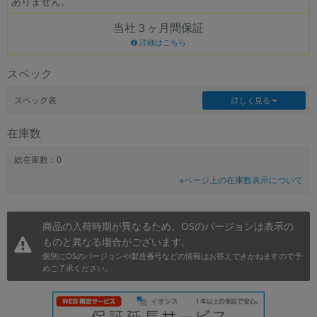
ありません。
~
当社３ヶ月間保証
詳細はこちら
容量
スペック
~
スペック表
詳しく見る
モニタサイズ
在庫数
~
総在庫数：0
価格
※ページ上の在庫数表示について
円 ～
円
商品の入荷時期が異なるため、OSのバージョンは表示の
ものと異なる場合がございます。
発売日
個別にOSのバージョンや製造番号などの情報はお答えできかねますので予
めご了承ください。
月 から
年
月 まで
年