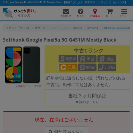
Softbank Google Pixel5a 5G G4S1M Mostly Black 【中古Cランク】|中古スマートフォンの【イオシス】
お問合せ
店舗案内
メニュー
ガイド
カート
イオシス 【ホーム】
商品一覧
スマートフォン
pixel5a
SoftBank
Pixel5a 5G G4S1M Mostl
Softbank Google Pixel5a 5G G4S1M Mostly Black
かんたんパソコン検索に切り替える
中古Cランク
フリーワード
経年劣化に該当しない傷、汚れなどのある
除外ワード
中古品。動作に問題はありません。
※画像はイメージです
人気の検索ワード：
Let's note
EliteBook
MacBook
当社３ヶ月間保証
カテゴリー
詳細はこちら
商品ジャンルの絞り込み
「スマートフォン」「タブレット」など
現在、在庫はございません。
シリーズ
商品シリーズ名・ブランド名の絞り込み。
似た商品を探す