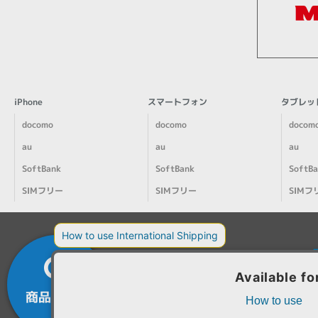
iPhone
スマートフォン
タブレッ
docomo
docomo
docom
au
au
au
SoftBank
SoftBank
SoftB
SIMフリー
SIMフリー
SIMフ
商品を探す
カートを
大
見る