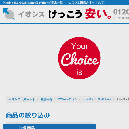
Pixel4a 5G G025H Just(SoftBank)商品一覧│中古スマホ販売の【イオシス】
フリーワード
除外ワード
人気の検索ワード：
Let's note
EliteBook
MacBook
イオシス 【ホーム】
商品一覧
スマートフォン
pixel4a
SoftBank
Pixel4a
商品の絞り込み
シリーズ
対象商品