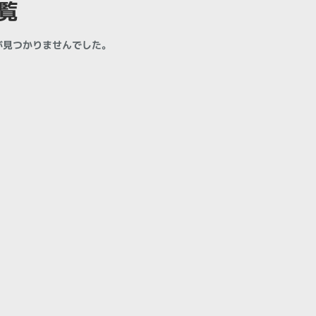
覧
製造、販売メーカーの絞り込み
Pana
TOSHIBA
Apple
SONY
VAIO
が見つかりませんでした。
Asus
HP
ドライブ
ドライブの絞り込み
DVD-マルチ
BD-ROM
BD−R
DVDスーパーマルチ
その他
CPU
CPUの絞り込み
Apple M1
Apple M2
ンク
Cランク
Ryzen 9