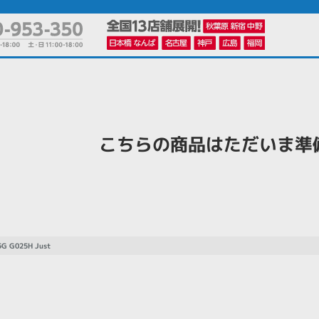
かんたんパソコン検索に切り替える
こちらの商品はただいま準
カテゴリー
商品ジャンルの絞り込み
ノートPC
デスクPC
モニター
 5G G025H Just
メーカー