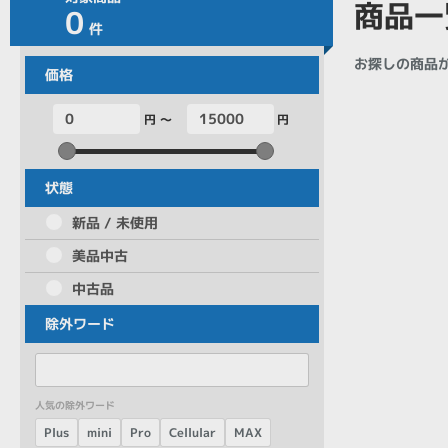
商品一
0
商品シリーズ名・ブランド名の絞り込み。
件
Let's note
dynabook
Thinkpad
LAVIE
FMV
お探しの商品
価格
macbook
Inspiron
aspire
円 ～
円
機能・特徴
状態
商品の搭載機能による絞り込み
新品 / 未使用
Webカメラ内蔵
美品中古
中古品
除外ワード
ランク
商品状態の絞り込み
人気の除外ワード
新品/未使用
Aランク
Bラ
未使用
中古
新品
Cellular
Plus
mini
MAX
Pro