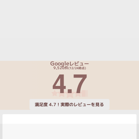
Core i7
Core i5
Core i3
そ
メモリ
~
omeOS
その他
Google
レビュー
4.7
9,520件
(12/24時点)
モニタサイズ
~
発売日
満足度 4.7！実際のレビューを見る
月
年
月
年