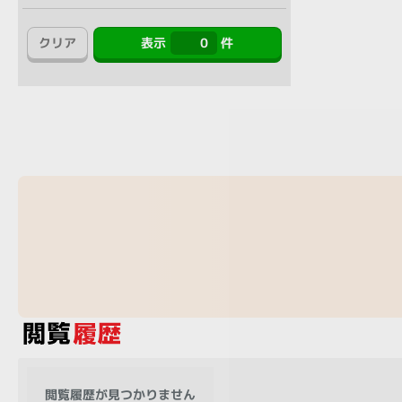
アウトレット
クリア
表示
0
件
OS
OSの絞り込み
Chr
Win 11
Win 10
MacOS
Win 7
Win 8
容量
~
価格
円 ～
円
閲覧履歴が見つかりません