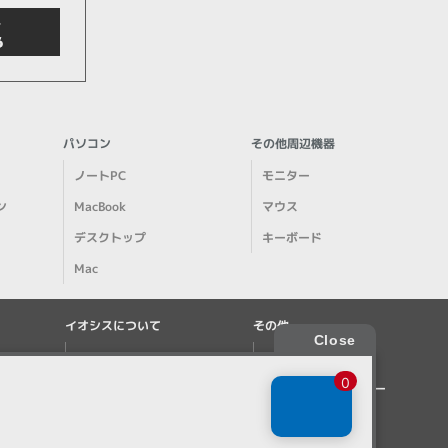
商品検索
パソコン
その他周辺機器
ノートPC
モニター
ン
MacBook
マウス
デスクトップ
キーボード
Mac
イオシスについて
その他
クリア
会社概要
特商法に基づく表記
店舗案内
プライバシーポリシー
事業所一覧
サイトマップ