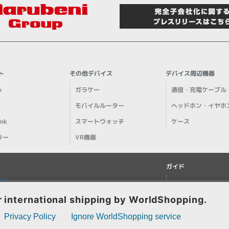
ト
その他デバイス
デバイス周辺機器
o
ガラケー
通信・充電ケーブル
モバイルルーター
ヘッドホン・イヤホ
ank
スマートウォッチ
ケース
リー
VR機器
ガイド
ご利用ガイド
メディア掲載情報
特集ページ一覧
阪府公安委員会発行 古物商許可証 第621121002176号