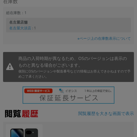
在庫数
~
総在庫数：1
名古屋店舗
容量
名古屋大須店
: 1
~
※ページ上の在庫数表示について
モニタサイズ
商品の入荷時期が異なるため、OSのバージョンは表示の
~
ものと異なる場合がございます。
個別にOSのバージョンや製造番号などの情報はお答えできかねますので予
価格
めご了承ください。
円 ～
円
発売日
閲覧履歴を大きな画面で表示
月 から
年
月 まで
年