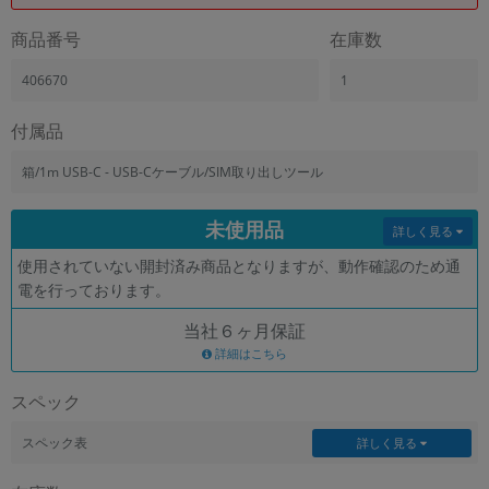
「iPhone」「Xperia」「Galaxy」など
商品番号
在庫数
メーカー
製造、販売メーカーの絞り込み
406670
1
「Apple」「SONY」「SHARP」など
機能・特徴
付属品
商品の搭載機能による絞り込み
「5G対応」「防水」「ワンセグ」など
箱/1m USB-C - USB-Cケーブル/SIM取り出しツール
ドライブ
未使用品
ドライブの絞り込み
詳しく見る
使用されていない開封済み商品となりますが、動作確認のため通
ランク
電を行っております。
商品状態の絞り込み
「新品」「未使用」「中古」など
当社６ヶ月保証
CPU
詳細はこちら
CPUの絞り込み
スペック
OS
OSの絞り込み
スペック表
詳しく見る
メモリ