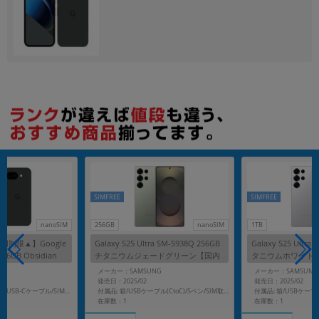
各項目のチェックボックスは「or検索」となります。
ただし機能別のみ「and検索」となります。
SIMFREE
SIMFREE
nanoSIM
256GB
nanoSIM
1TB
制限▲】Google
Galaxy S25 Ultra SM-S938Q 256GB
Galaxy S25 Ultra
256GB Obsidian
チタニウムジェードグリーン【国内
タニウムホワイト
IMフリー】
版 SIMフリー】
SIMフリー】
メーカー：SAMSUNG
メーカー：SAMSUNG
発売日：2025/02
発売日：2025/02
付属品: 箱/1m USB-C - USB-Cケーブル/SIM取り出しツール
付属品: 箱/USBケーブル(CtoC)/Sペン/SIM取り出し用ピン/マニュアル
在庫数：1
在庫数：1