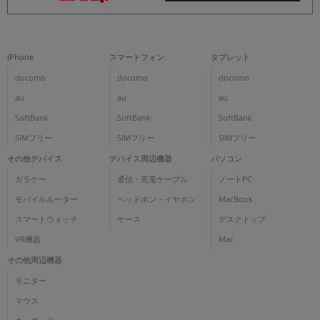
iPhone
スマートフォン
タブレット
docomo
docomo
docomo
au
au
au
SoftBank
SoftBank
SoftBank
SIMフリー
SIMフリー
SIMフリー
その他デバイス
デバイス周辺機器
パソコン
ガラケー
通信・充電ケーブル
ノートPC
モバイルルーター
ヘッドホン・イヤホン
MacBook
スマートウォッチ
ケース
デスクトップ
VR機器
Mac
その他周辺機器
モニター
マウス