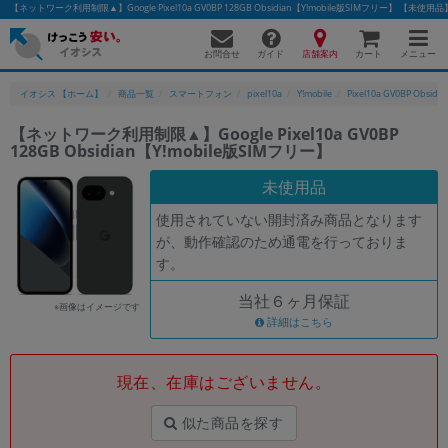
【ネットワーク利用制限▲】Google Pixel10a GV0BP 128GB Obsidian【Y!mobile版SIMフリー】
お問合せ
店舗案内
メニュー
ガイド
カート
イオシス 【ホーム】
商品一覧
スマートフォン
pixel10a
Y!mobile
Pixel10a GV0BP Obsidia
【ネットワーク利用制限▲】Google Pixel10a GV0BP
128GB Obsidian【Y!mobile版SIMフリー】
かんたんパソコン検索に切り替える
未使用品
使用されていない開封済み商品となります
フリーワード
が、動作確認のため通電を行っておりま
す。
除外ワード
当社６ヶ月保証
人気の検索ワード：
Let's note
EliteBook
MacBook
※画像はイメージです
詳細はこちら
カテゴリー
商品ジャンルの絞り込み
「スマートフォン」「タブレット」など
現在、在庫はございません。
シリーズ
似た商品を探す
商品シリーズ名・ブランド名の絞り込み。