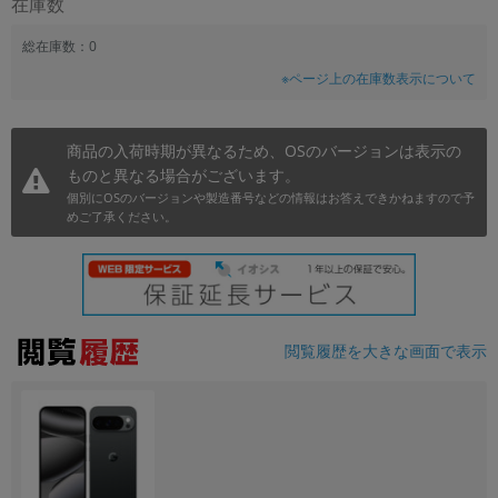
在庫数
~
総在庫数：0
※ページ上の在庫数表示について
容量
~
商品の入荷時期が異なるため、OSのバージョンは表示の
ものと異なる場合がございます。
モニタサイズ
個別にOSのバージョンや製造番号などの情報はお答えできかねますので予
~
めご了承ください。
価格
円 ～
円
閲覧履歴を大きな画面で表示
発売日
月 から
年
月 まで
年