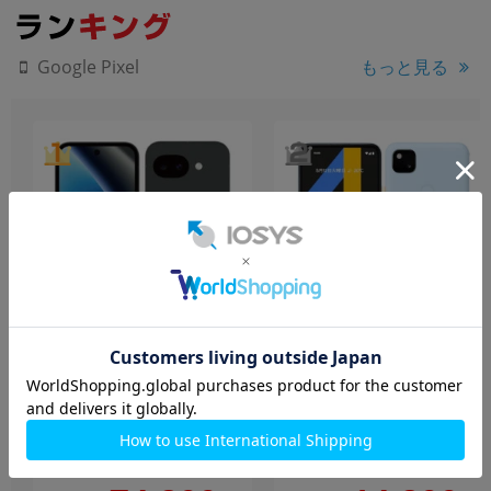
もっと見る
Google Pixel
Google Pixel10a GV0BP
Google Pixel4a LTE G025M
128GB Obsidian【docomo
128GB Barely Blue【国内版
版SIMフリー】
SIMフリー】
128GB
未使用品
128GB
中古Aランク