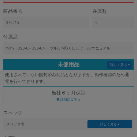
「iPhone」「Xperia」「Galaxy」など
商品番号
在庫数
メーカー
製造、販売メーカーの絞り込み
376515
0
「Apple」「SONY」「SHARP」など
機能・特徴
付属品
商品の搭載機能による絞り込み
「5G対応」「防水」「ワンセグ」など
箱/1m USB-C - USB-Cケーブル/SIM取り出しツール/マニュアル
ドライブ
未使用品
ドライブの絞り込み
詳しく見る
使用されていない開封済み商品となりますが、動作確認のため通
ランク
電を行っております。
商品状態の絞り込み
「新品」「未使用」「中古」など
当社６ヶ月保証
CPU
詳細はこちら
CPUの絞り込み
スペック
OS
OSの絞り込み
スペック表
詳しく見る
メモリ