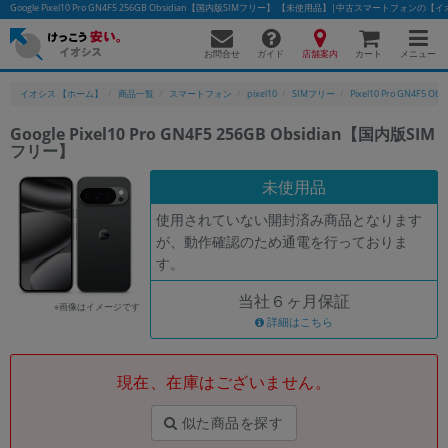
Google Pixel10 Pro GN4F5 256GB Obsidian【国内版SIMフリー】 【未使用品】|中古スマートフォンの
お問合せ
店舗案内
メニュー
ガイド
カート
イオシス 【ホーム】
商品一覧
スマートフォン
pixel10
SIMフリー
Pixel10 Pro GN4F5 Obs
Google Pixel10 Pro GN4F5 256GB Obsidian【国内版SIM
フリー】
かんたんパソコン検索に切り替える
未使用品
使用されていない開封済み商品となります
フリーワード
が、動作確認のため通電を行っておりま
す。
除外ワード
当社６ヶ月保証
人気の検索ワード：
Let's note
EliteBook
MacBook
※画像はイメージです
詳細はこちら
カテゴリー
商品ジャンルの絞り込み
「スマートフォン」「タブレット」など
現在、在庫はございません。
シリーズ
似た商品を探す
商品シリーズ名・ブランド名の絞り込み。