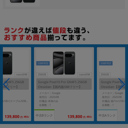
各項目のチェックボックスは「or検索」となります。
ただし機能別のみ「and検索」となります。
SIMFREE
SIMFREE
nanoSIM
256GB
nanoSIM
256GB
Pro GN4F5 256GB
Google Pixel10 Pro GN4F5 256GB
Google Pixel10 P
内版SIMフリー】
Obsidian【国内版SIMフリー】
Obsidian【国内
メーカー：Google
メーカー：Google
発売日：2025/08
発売日：2025/08
付属品: 本体のみ
付属品: 箱/1m USB-C - USB-Cケーブル/SIM取り出しツール/マニュアル
在庫数：1
在庫数：1
中古Bランク
中古Aランク
139,800
139,800
(税込)
(税込)
円
円