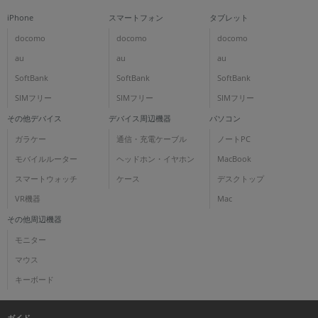
iPhone
スマートフォン
タブレット
docomo
docomo
docomo
au
au
au
SoftBank
SoftBank
SoftBank
SIMフリー
SIMフリー
SIMフリー
その他デバイス
デバイス周辺機器
パソコン
ガラケー
通信・充電ケーブル
ノートPC
モバイルルーター
ヘッドホン・イヤホン
MacBook
スマートウォッチ
ケース
デスクトップ
VR機器
Mac
その他周辺機器
モニター
マウス
キーボード