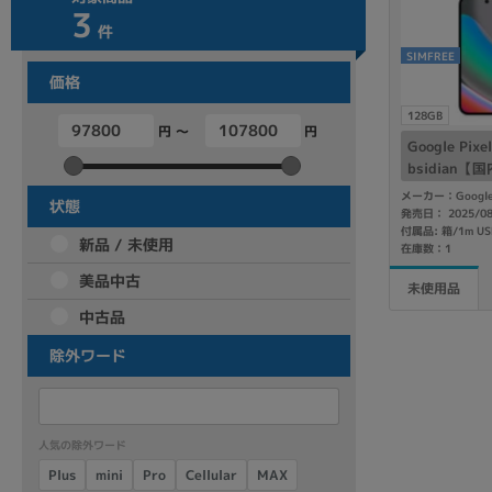
3
商品シリーズ名・ブランド名の絞り込み。
件
Let's note
dynabook
Thinkpad
LAVIE
FMV
SIMFREE
価格
macbook
Inspiron
aspire
128GB
円 ～
円
Google Pix
bsidian【
メーカー：Googl
機能・特徴
状態
発売日： 2025/0
商品の搭載機能による絞り込み
新品 / 未使用
在庫数：1
Webカメラ内蔵
美品中古
未使用品
中古品
除外ワード
ランク
商品状態の絞り込み
人気の除外ワード
新品/未使用
Aランク
Bラ
未使用
中古
新品
Cellular
Plus
mini
MAX
Pro