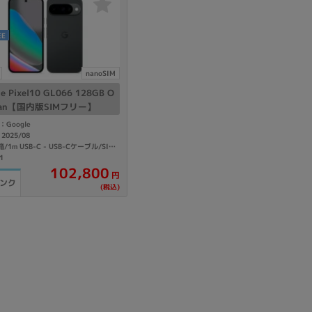
sonic
FUJITSU
Lenovo
EE
nanoSIM
le Pixel10 GL066 128GB O
dian【国内版SIMフリー】
Google
2025/08
付属品: 箱/1m USB-C - USB-Cケーブル/SIM取り出しツール/マニュアル
1
DVD-ROM
DVD±RW
102,800
円
ランク
(税込)
Ryzen 7
Ryzen 5
Core i9