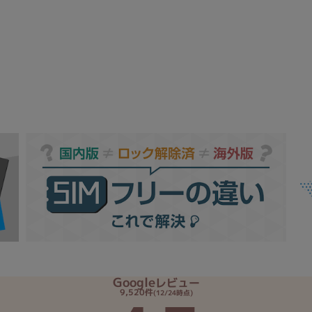
Core i7
Core i5
Core i3
そ
メモリ
~
omeOS
その他
モニタサイズ
~
発売日
月
年
Google
レビュー
月
年
9,520件
(12/24時点)