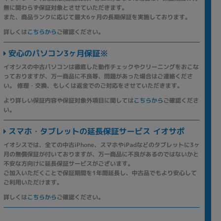
無に関わらず保証対象とさせていただきます。
また、商品ランクに応じて最大6ヶ月の長期保証を実施しております。
詳しくは
こちらから
ご確認ください。
安心のパソコン3ヶ月保証※
イオシスの中古パソコンは徹底した動作チェックやクリーニングをおこな
っておりますが、万一商品に不良等、問題があった場合はご連絡くださ
い。 修理・交換、もしくは返金でのご対応をさせていただきます。
より詳しい保証内容や保証対象外項目に関しては
こちらから
ご確認くださ
い。
スマホ・タブレットの延長保証サービス イオサポ
イオシスでは、全ての中古iPhone、スマホやiPadなどのタブレットに3ヶ
月の無償保証が付いておりますが、万一商品に不良があるのではないかと
不安な方向けに延長保証サービスがございます。
ご加入いただくことで保証期間を1年間延長し、中古品でもより安心して
ご利用いただけます。
詳しくは
こちらから
ご確認ください。