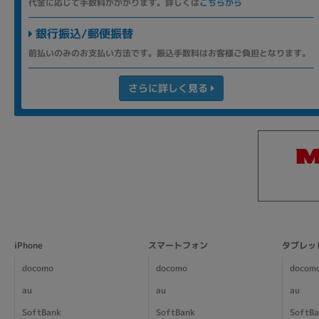
代金に応じて手数料がかかります。詳しくは
こちらから
銀行振込/郵便振替
前払いのみのお支払い方法です。振込手数料はお客様ご負担となります。
さらに詳しく見る
iPhone
スマートフォン
タブレッ
docomo
docomo
docom
au
au
au
SoftBank
SoftBank
SoftB