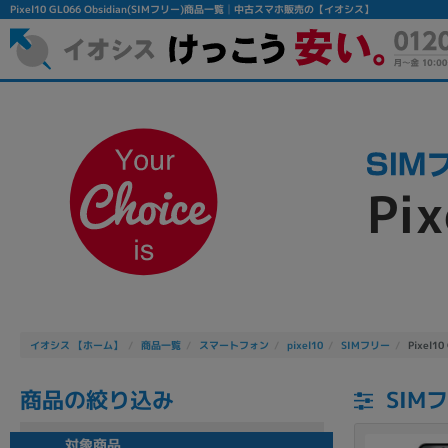
Pixel10 GL066 Obsidian(SIMフリー)商品一覧│中古スマホ販売の【イオシス】
Pi
フリーワード
除外ワード
人気の検索ワード：
Let's note
EliteBook
MacBook
イオシス 【ホーム】
商品一覧
スマートフォン
pixel10
SIMフリー
Pixel10
商品の絞り込み
SIMフ
シリーズ
対象商品