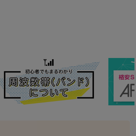
の他
 から
 まで