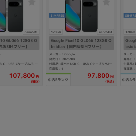
製造、販売メーカーの絞り込み
Pana
TOSHIBA
Apple
SONY
VAIO
SIMFREE
SIMFR
Asus
HP
nanoSIM
128GB
nanoSIM
128GB
el10 GL066 128GB O
Google Pixel10 GL066 128GB O
Goog
国内版SIMフリー】
bsidian【国内版SIMフリー】
bsi
e
メーカー：Google
メーカー：
ドライブ
8
発売日： 2025/08
発売日： 
ドライブの絞り込み
付属品: 箱/1m USB-C - USB-Cケーブル/SIM取り出しツール/マニュアル
付属品: 箱/1m USB-C - USB-Cケーブル/SIM取り出しツール/マニュアル
在庫数：1
在庫数：
DVD-マルチ
BD-ROM
BD−R
107,800
97,800
円
円
中古Bランク
中古A
(税込)
(税込)
DVDスーパーマルチ
その他
CPU
CPUの絞り込み
Apple M1
Apple M2
ンク
Cランク
Ryzen 9