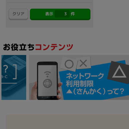
アウトレット
クリア
表示
3
件
OS
OSの絞り込み
Chr
Win 11
Win 10
MacOS
Win 7
Win 8
容量
~
価格
円 ～
円