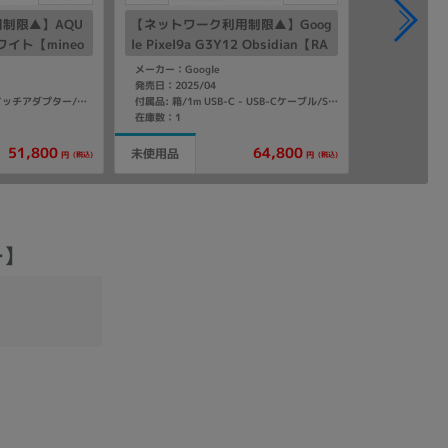
制限▲】AQU
【ネットワーク利用制限▲】Goog
ホワイト【mineo
le Pixel9a G3Y12 Obsidian【RA
M8GB/ROM128GB au版SIMフリ
メーカー：Google
ー】
発売日：2025/04
付属品: 箱/クイックスイッチアダプター/マニュアル
付属品: 箱/1m USB-C - USB-Cケーブル/SIM取り出しツール/マニュアル
在庫数：1
51,800
64,800
未使用品
(税込)
(税込)
円
円
ー】