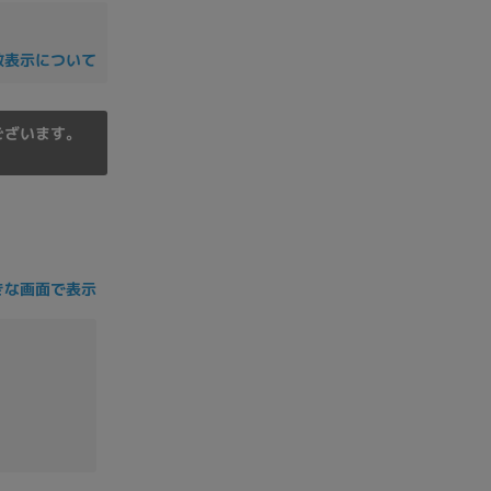
の他
数表示について
ございます。
きな画面で表示
 から
 まで