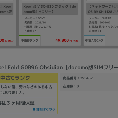
Xper
Xperia5 V SO-53D ブラック【do
【ネットワーク利用
ocomo版
como版SIMフリー】
OS R9 SH-M28 
版SIMフリー】
メーカー：SONY
メーカー：SHARP
発売日：2023/10
発売日：2024/07
付属品: 箱/マニュアル
在庫数：1
在庫数：1
00
49,800
中古Bランク
中古Aランク
(税込)
(税込)
円
円
ixel Fold G0B96 Obsidian【docomo版SIMフリ
中古Cランク
商品番号
：295452
在庫数
：0
当しない傷、汚れなどのある中古
題はありません。
当社３ヶ月間保証
詳細はこちら