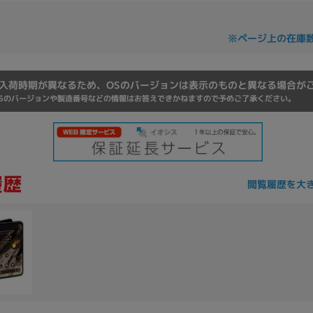
Core i7
Core i5
Core i3
そ
※ページ上の在庫
メモリ
入荷時期が異なるため、OSのバージョンは表示のものと異なる場合が
Sのバージョンや製造番号などの情報はお答えできかねますので予めご了承ください。
~
omeOS
その他
モニタサイズ
~
閲覧履歴を大
発売日
月
年
月
年