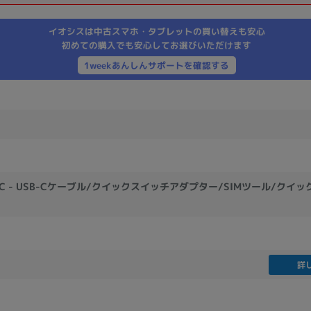
製造、販売メーカーの絞り込み
イオシスは中古スマホ・タブレットの買い替えも安心
Pana
TOSHIBA
Apple
SONY
VAIO
初めての購入でも安心してお選びいただけます
Asus
HP
1weekあんしんサポートを確認する
ドライブ
ドライブの絞り込み
DVD-マルチ
BD-ROM
BD−R
B-C - USB-Cケーブル/クイックスイッチアダプター/SIMツール/クイ
DVDスーパーマルチ
その他
CPU
詳
CPUの絞り込み
Apple M1
Apple M2
ンク
Cランク
Ryzen 9