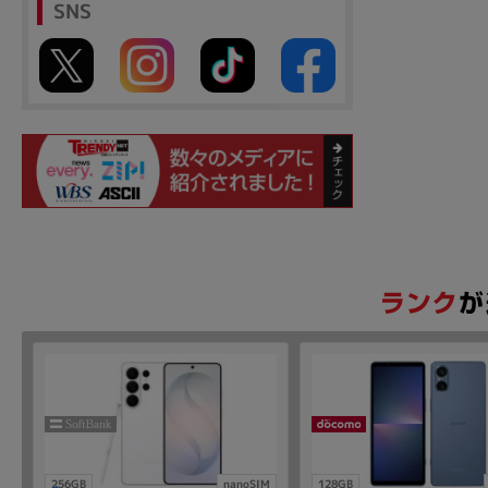
SNS
256GB
nanoSIM
128GB