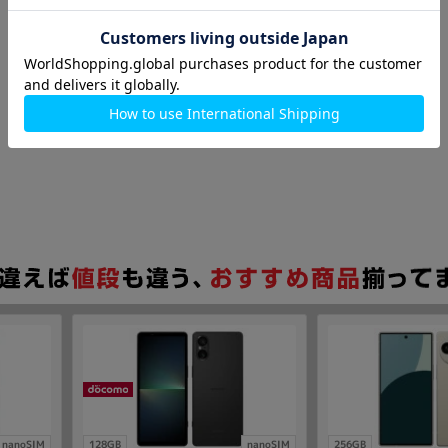
nanoSIM
128GB
nanoSIM
256GB