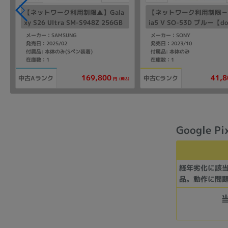
【ネットワーク利用制限▲】Gala
【ネットワーク利用制限－】
xy S26 Ultra SM-S948Z 256GB
ia5 V SO-53D ブルー【d
ホワイト【SoftBank版 SIMフリ
SIMフリー】
メーカー：SAMSUNG
メーカー：SONY
ー】
発売日：2025/02
発売日：2023/10
付属品: 本体のみ(Sペン装着)
付属品: 本体のみ
在庫数：1
在庫数：1
169,800
41,8
中古Aランク
中古Cランク
(税込)
円
Google P
経年劣化に該
品。動作に問