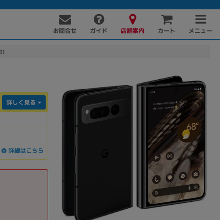
お問合せ
店舗案内
メニュー
ガイド
カート
2)
詳しく見る
詳細はこちら
PC周辺機器
PCパーツ
ソフト