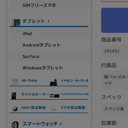
SIMフリースマホ
商品シリーズ名・ブランド名の絞り込み。
Let's note
dynabook
Thinkpad
LAVIE
FMV
macbook
Inspiron
aspire
iPad
商品番号
Androidタブレット
295452
機能・特徴
Surface
商品の搭載機能による絞り込み
付属品
Windowsタブレット
Webカメラ内蔵
箱/1m US
イド
スペック
ランク
スペック表
商品状態の絞り込み
在庫数
新品/未使用
Aランク
Bラ
未使用
中古
新品