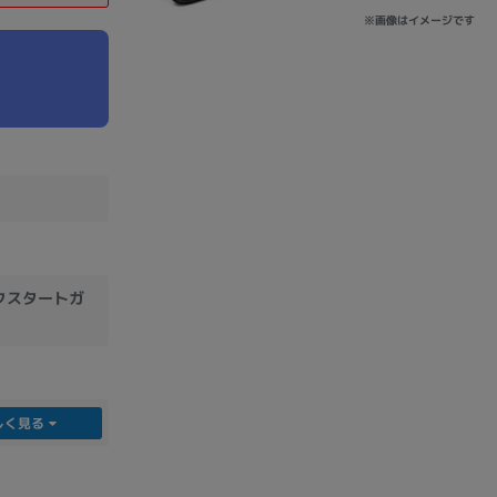
※画像はイメージです
sonic
FUJITSU
Lenovo
DVD-ROM
DVD±RW
ックスタートガ
しく見る
Ryzen 7
Ryzen 5
Core i9