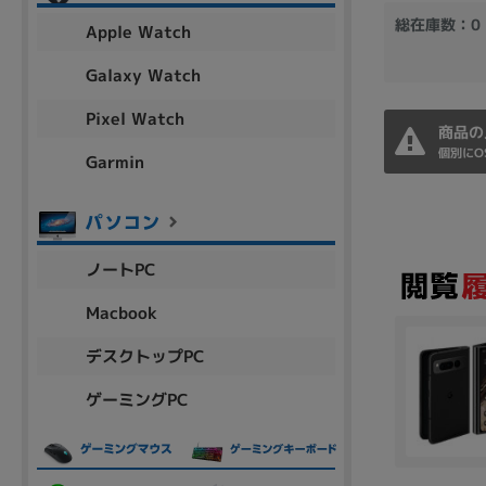
アウトレット
総在庫数：0
Apple Watch
Galaxy Watch
Pixel Watch
OS
商品の
OSの絞り込み
個別にO
Garmin
Chr
Win 11
Win 10
MacOS
Win 7
Win 8
容量
ノートPC
~
Macbook
デスクトップPC
価格
ゲーミングPC
円 ～
円