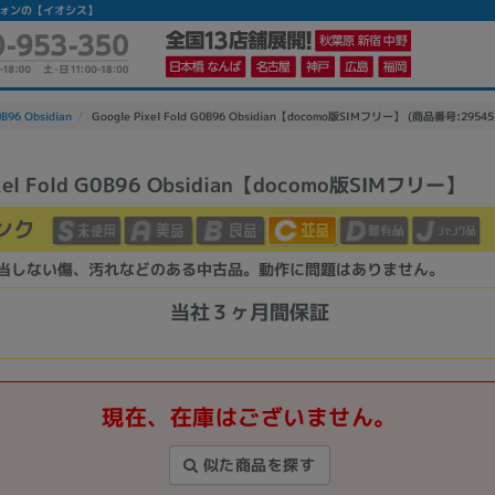
マートフォンの【イオシス】
0B96 Obsidian
Google Pixel Fold G0B96 Obsidian【docomo版SIMフリー】 (商品番号:29545
ixel Fold G0B96 Obsidian【docomo版SIMフリー】
かんたんパソコン検索に切り替える
ンク
当しない傷、汚れなどのある中古品。動作に問題はありません。
カテゴリー
商品ジャンルの絞り込み
当社３ヶ月間保証
ノートPC
デスクPC
モニター
現在、在庫はございません。
似た商品を探す
メーカー