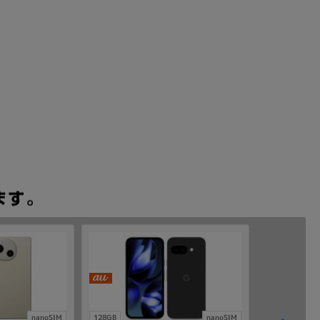
nanoSIM
128GB
nanoSIM