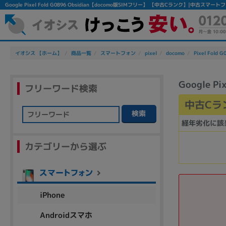
Google Pixel Fold G0B96 Obsidian【docomo版SIMフリー】 【中古Cランク】|中古ス
イオシス 【ホーム】
商品一覧
スマートフォン
pixel
docomo
Pixel Fold G
Google P
フリーワード検索
中古Cラ
検索
経年劣化に該
フリーワード
カテゴリーから選ぶ
除外ワード
人気の検索ワード：
Let's note
EliteBook
MacBook
iPhone
Androidスマホ
シリーズ