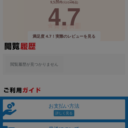
4.7
9,520件
(12/24時点)
メーカー
製造、販売メーカーの絞り込み
「Apple」「SONY」「SHARP」など
機能・特徴
満足度 4.7！実際のレビューを見る
商品の搭載機能による絞り込み
「5G対応」「防水」「ワンセグ」など
ドライブ
ドライブの絞り込み
閲覧履歴が見つかりません
ランク
商品状態の絞り込み
「新品」「未使用」「中古」など
CPU
CPUの絞り込み
お支払い方法
OS
OSの絞り込み
メモリ