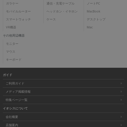
ガラケー
通信・充電ケーブル
ノートPC
各項目のチェックボックスは「or検索」となります。
モバイルルーター
ヘッドホン・イヤホン
MacBook
ただし機能別のみ「and検索」となります。
スマートウォッチ
ケース
デスクトップ
VR機器
Mac
その他周辺機器
モニター
マウス
キーボード
ガイド
ご利用ガイド
メディア掲載情報
特集ページ一覧
イオシスについて
会社概要
店舗案内