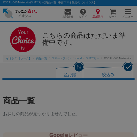
OSCAL C60 Meteorite(SIMフリー)商品一覧│中古スマホ販売の【イオシス】
お問合せ
店舗案内
メニュー
ガイド
カート
こちらの商品はただいま準
備中です。
かんたんパソコン検索に切り替える
イオシス 【ホーム】
商品一覧
スマートフォン
oscal
SIMフリー
OSCAL C60 Meteorite
フリーワード
並び順
絞込み
除外ワード
人気の検索ワード：
Let's note
EliteBook
MacBook
商品一覧
カテゴリー
商品ジャンルの絞り込み
お探しの商品が見つかりませんでした。
「スマートフォン」「タブレット」など
シリーズ
商品シリーズ名・ブランド名の絞り込み。
Google
レビュー
「iPhone」「Xperia」「Galaxy」など