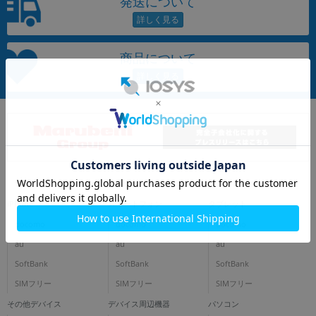
発送について
~
容量
商品について
~
モニタサイズ
~
価格
円 ～
円
iPhone
スマートフォン
タブレット
docomo
docomo
docomo
au
au
au
発売日
SoftBank
SoftBank
SoftBank
月 から
年
SIMフリー
SIMフリー
SIMフリー
その他デバイス
デバイス周辺機器
パソコン
月 まで
年