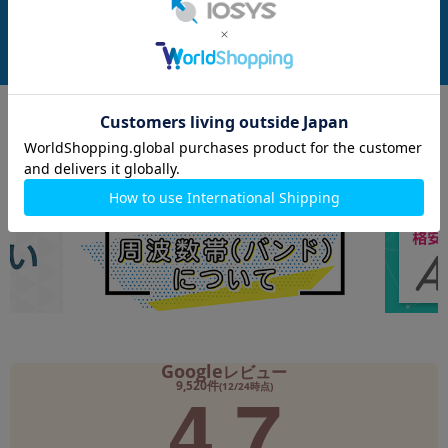
付属品: 箱/USBケーブル(CtoC)/SIM取り出し用ピン/マニュアル
付属品: 箱/1m USB-C - USB-Cケーブル/SIM取り出しツール/マニュアル
在庫数：1
在庫数：1
中古Aランク
未使用品
109,800
119,800
(税込)
(税込)
円
円
Google
レビュー
4.7
9,520件
(12/24時点)