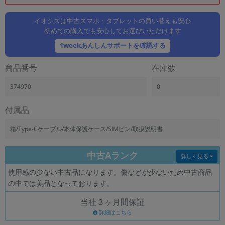
「iPhone」「Xperia」「Galaxy」など
メーカー
イオシスは中古スマホ・タブレットの買い替えも安心
初めての購入でも安心してお選びいただけます
製造、販売メーカーの絞り込み
「Apple」「SONY」「SHARP」など
1weekあんしんサポートを確認する
機能・特徴
商品番号
在庫数
商品の搭載機能による絞り込み
「5G対応」「防水」「ワンセグ」など
374970
0
ドライブ
ドライブの絞り込み
付属品
ランク
箱/Type-Cケーブル/本体保護ケース/SIMピン/取扱説明書
商品状態の絞り込み
「新品」「未使用」「中古」など
中古Aランク
詳しく見る
CPU
使用感の少ない中古品になります。傷などが少ないため中古商品
CPUの絞り込み
の中では美品となっております。
OS
当社３ヶ月間保証
OSの絞り込み
詳細はこちら
メモリ