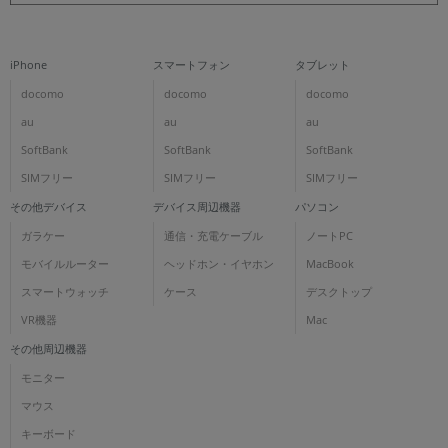
iPhone
スマートフォン
タブレット
docomo
docomo
docomo
au
au
au
SoftBank
SoftBank
SoftBank
SIMフリー
SIMフリー
SIMフリー
その他デバイス
デバイス周辺機器
パソコン
ガラケー
通信・充電ケーブル
ノートPC
モバイルルーター
ヘッドホン・イヤホン
MacBook
スマートウォッチ
ケース
デスクトップ
VR機器
Mac
その他周辺機器
モニター
マウス
キーボード