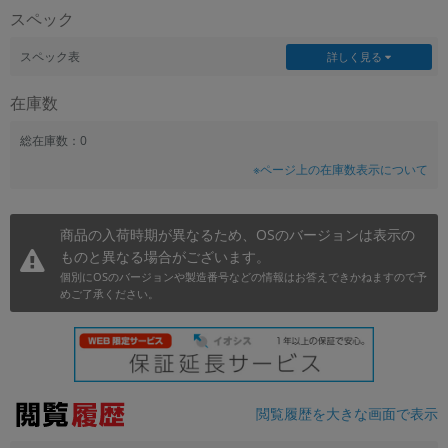
スペック
~
スペック表
詳しく見る
容量
在庫数
~
総在庫数：0
モニタサイズ
※ページ上の在庫数表示について
~
商品の入荷時期が異なるため、OSのバージョンは表示の
価格
ものと異なる場合がございます。
円 ～
円
個別にOSのバージョンや製造番号などの情報はお答えできかねますので予
めご了承ください。
発売日
月 から
年
閲覧履歴を大きな画面で表示
月 まで
年