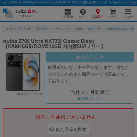
nubia Z70S Ultra NX733J Classic Black 【RAM16GB/ROM512GB 国内版SIMフリー】 【中古A
お問合せ
店舗案内
メニュー
ガイド
カート
イオシス 【ホーム】
商品一覧
スマートフォン
nubia
SIMフリー
nubia Z70S Ultra NX733J 
nubia Z70S Ultra NX733J Classic Black
【RAM16GB/ROM512GB 国内版SIMフリー】
かんたんパソコン検索に切り替える
中古Aランク
使用感の少ない中古品になります。傷など
フリーワード
が少ないため中古商品の中では美品となっ
ております。
除外ワード
当社３ヶ月間保証
人気の検索ワード：
Let's note
EliteBook
MacBook
※画像はイメージです
詳細はこちら
カテゴリー
商品ジャンルの絞り込み
「スマートフォン」「タブレット」など
現在、在庫はございません。
シリーズ
似た商品を探す
商品シリーズ名・ブランド名の絞り込み。