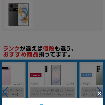
各項目のチェックボックスは「or検索」となります。
ただし機能別のみ「and検索」となります。
SIMFREE
nanoSIM
256GB
nanoSIM
256GB
ro XL GQ57S 256GB
【ネットワーク利用制限▲】Galaxy
Galaxy S25 Ultra
【国内版SIMフリー】
S26 SC-51G 256GB ホワイト 【doco
チタニウムジェー
mo版 SIMフリー】
版 SIMフリー】
メーカー：SAMSUNG
メーカー：SAMSUNG
発売日：2026/03
発売日：2025/02