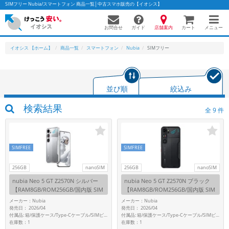
SIMフリー Nubia/スマートフォン 商品一覧│中古スマホ販売の【イオシス】
お問合せ
店舗案内
メニュー
ガイド
カート
イオシス 【ホーム】
商品一覧
スマートフォン
Nubia
SIMフリー
かんたんパソコン検索に切り替える
並び順
絞込み
検索結果
全
9
件
フリーワード
除外ワード
SIMFREE
SIMFREE
人気の検索ワード：
Let's note
EliteBook
MacBook
256GB
nanoSIM
256GB
nanoSIM
カテゴリー
nubia Neo 5 GT Z2570N シルバー
nubia Neo 5 GT Z2570N ブラック
商品ジャンルの絞り込み
【RAM8GB/ROM256GB/国内版 SIM
【RAM8GB/ROM256GB/国内版 SIM
「スマートフォン」「タブレット」など
フリー】
フリー】
メーカー：Nubia
メーカー：Nubia
発売日： 2026/04
発売日： 2026/04
シリーズ
付属品: 箱/保護ケース/Type-Cケーブル/SIMピン/取扱説明書
付属品: 箱/保護ケース/Type-Cケーブル/SIMピン/取扱説明書
在庫数：1
在庫数：1
商品シリーズ名・ブランド名の絞り込み。