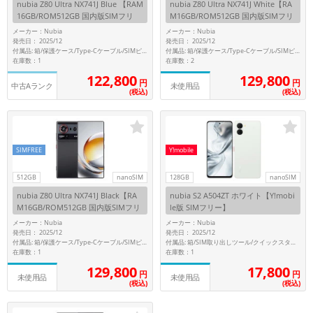
nubia Z80 Ultra NX741J Blue 【RAM
nubia Z80 Ultra NX741J White【RA
~
16GB/ROM512GB 国内版SIMフリ
M16GB/ROM512GB 国内版SIMフリ
ー】
ー】
メーカー：Nubia
メーカー：Nubia
発売日： 2025/12
発売日： 2025/12
容量
付属品: 箱/保護ケース/Type-Cケーブル/SIMピン/取扱説明書
付属品: 箱/保護ケース/Type-Cケーブル/SIMピン/取扱説明書
在庫数：1
在庫数：2
~
122,800
129,800
円
円
中古Aランク
未使用品
(税込)
(税込)
モニタサイズ
~
SIMFREE
Y!mobile
価格
512GB
nanoSIM
128GB
nanoSIM
円 ～
円
nubia Z80 Ultra NX741J Black【RA
nubia S2 A504ZT ホワイト【Y!mobi
M16GB/ROM512GB 国内版SIMフリ
le版 SIMフリー】
ー】
メーカー：Nubia
メーカー：Nubia
発売日： 2025/12
発売日： 2025/12
付属品: 箱/SIM取り出しツール/クイックスタートガイド
付属品: 箱/保護ケース/Type-Cケーブル/SIMピン/取扱説明書
発売日
在庫数：1
在庫数：1
129,800
17,800
月 から
年
円
円
未使用品
未使用品
(税込)
(税込)
月 まで
年