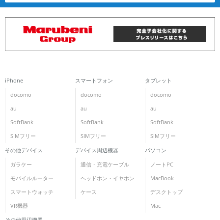
iPhone
スマートフォン
タブレット
docomo
docomo
docomo
au
au
au
SoftBank
SoftBank
SoftBank
SIMフリー
SIMフリー
SIMフリー
その他デバイス
デバイス周辺機器
パソコン
ガラケー
通信・充電ケーブル
ノートPC
モバイルルーター
ヘッドホン・イヤホン
MacBook
スマートウォッチ
ケース
デスクトップ
VR機器
Mac
その他周辺機器