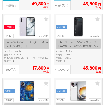
「iPhone」「Xperia」「Galaxy」など
49,800
45,800
円
円
中古Aランク
未使用品
(税込)
(税込)
メーカー
製造、販売メーカーの絞り込み
「Apple」「SONY」「SHARP」など
機能・特徴
Y!mobile
SIMFREE
商品の搭載機能による絞り込み
「5G対応」「防水」「ワンセグ」など
128GB
nanoSIM
256GB
nanoSIM
nubia S2 A504ZT ラベンダー【Y!mo
nubia Neo 5 GT Z2570N ブラック
ドライブ
bile版 SIMフリー】
【RAM8GB/ROM256GB/国内版 SIM
ドライブの絞り込み
フリー】
メーカー：Nubia
メーカー：Nubia
発売日： 2025/12
発売日： 2026/04
ランク
付属品: 本体のみ
付属品: 箱/SIM取り出しツール/クイックスタートガイド
在庫数：4
在庫数：1
商品状態の絞り込み
「新品」「未使用」「中古」など
17,800
45,800
円
円
中古Aランク
未使用品
(税込)
(税込)
CPU
CPUの絞り込み
OS
SIMFREE
SIMFREE
OSの絞り込み
512GB
nanoSIM
512GB
nanoSIM
メモリ