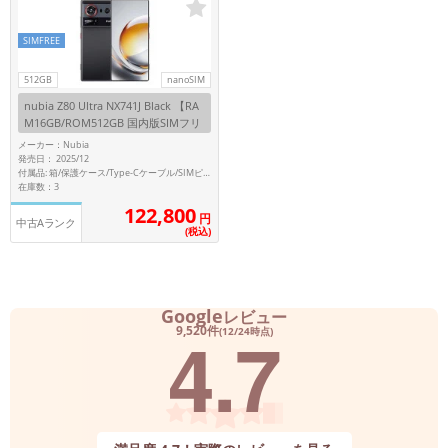
各項目のチェックボックスは「or検索」となります。
SIMFREE
ただし機能別のみ「and検索」となります。
512GB
nanoSIM
nubia Z80 Ultra NX741J Black 【RA
M16GB/ROM512GB 国内版SIMフリ
ー】
メーカー：Nubia
発売日： 2025/12
付属品: 箱/保護ケース/Type-Cケーブル/SIMピン/取扱説明書
在庫数：3
122,800
円
中古Aランク
(税込)
Google
レビュー
4.7
9,520件
(12/24時点)