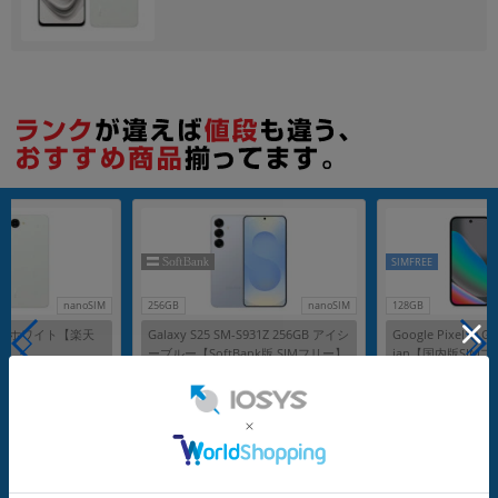
SIMFREE
nanoSIM
256GB
nanoSIM
128GB
305R ホワイト【楽天
Galaxy S25 SM-S931Z 256GB アイシ
Google Pixel10 G
ーブルー【SoftBank版 SIMフリー】
ian【国内版SIM
メーカー：SAMSUNG
メーカー：Google
発売日：2025/02
発売日：2025/08
付属品: 本体のみ
付属品: 箱/USB Type-Cケーブル/SIM取り出しツール/クイックスタート
在庫数：1
在庫数：1
中古Aランク
未使用品
15,800
99,800
(税込)
(税込)
円
円