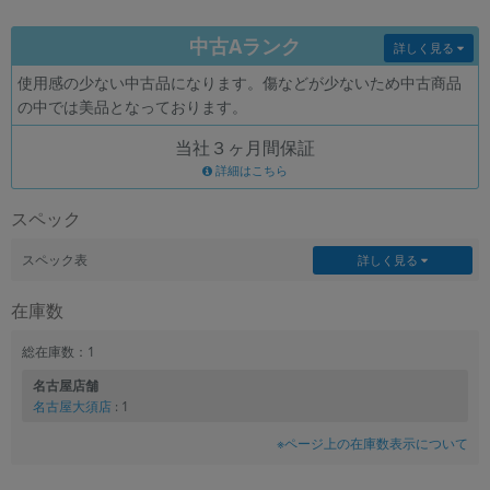
各項目のチェックボックスは「or検索」となります。
中古Aランク
詳しく見る
ただし機能別のみ「and検索」となります。
使用感の少ない中古品になります。傷などが少ないため中古商品
の中では美品となっております。
当社３ヶ月間保証
詳細はこちら
スペック
スペック表
詳しく見る
在庫数
総在庫数：1
名古屋店舗
名古屋大須店
: 1
※ページ上の在庫数表示について