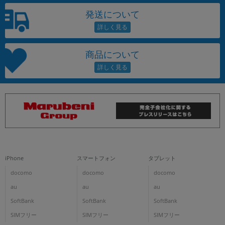
発送について
商品について
iPhone
スマートフォン
タブレット
docomo
docomo
docomo
au
au
au
SoftBank
SoftBank
SoftBank
SIMフリー
SIMフリー
SIMフリー