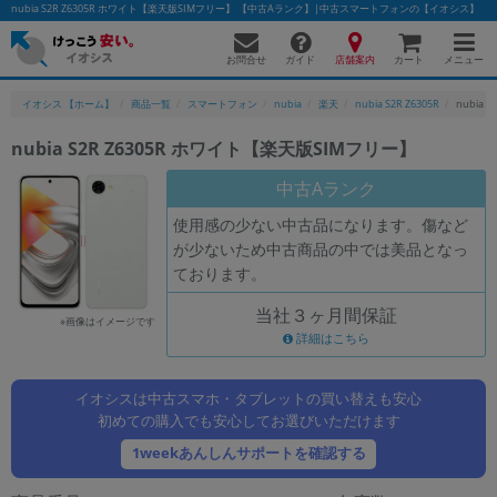
nubia S2R Z6305R ホワイト【楽天版SIMフリー】 【中古Aランク】|中古スマートフォンの【イオシス】
お問合せ
店舗案内
メニュー
ガイド
カート
イオシス 【ホーム】
商品一覧
スマートフォン
nubia
楽天
nubia S2R Z6305R
nubia 
nubia S2R Z6305R ホワイト【楽天版SIMフリー】
かんたんパソコン検索に切り替える
中古Aランク
使用感の少ない中古品になります。傷など
が少ないため中古商品の中では美品となっ
フリーワード
ております。
除外ワード
当社３ヶ月間保証
※画像はイメージです
人気の検索ワード：
Let's note
詳細はこちら
EliteBook
MacBook
カテゴリー
イオシスは中古スマホ・タブレットの買い替えも安心
商品ジャンルの絞り込み
「スマートフォン」「タブレット」など
初めての購入でも安心してお選びいただけます
1weekあんしんサポートを確認する
シリーズ
商品シリーズ名・ブランド名の絞り込み。