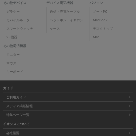
その他デバイス
デバイス周辺機器
パソコン
ガラケー
通信・充電ケーブル
ノートPC
モバイルルーター
ヘッドホン・イヤホン
MacBook
スマートウォッチ
ケース
デスクトップ
VR機器
Mac
その他周辺機器
モニター
マウス
キーボード
ガイド
ご利用ガイド
メディア掲載情報
特集ページ一覧
イオシスについて
会社概要