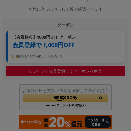
~
お気に入りに追加して後で確認できます
容量
クーポン
~
【会員特典】1000円OFF クーポン
会員登録で 1,000円OFF
モニタサイズ
~
単価10,000円以上の商品で
ログイン / 会員登録してクーポンを使う
価格
円 ～
円
お届け住所と支払い方法を選択して今すぐ購入
発売日
月 から
年
月 まで
年