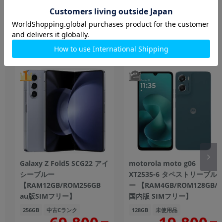
Androidスマホ
もっと見る
Galaxy Z Fold5 SCG22 アイ
motorola moto g06
シーブルー
XT2535-6 タペストリーブル
【RAM12GB/ROM256GB
ー 【RAM4GB/ROM128GB/
au版SIMフリー】
国内版 SIMフリー】
256GB
中古Cランク
128GB
未使用品