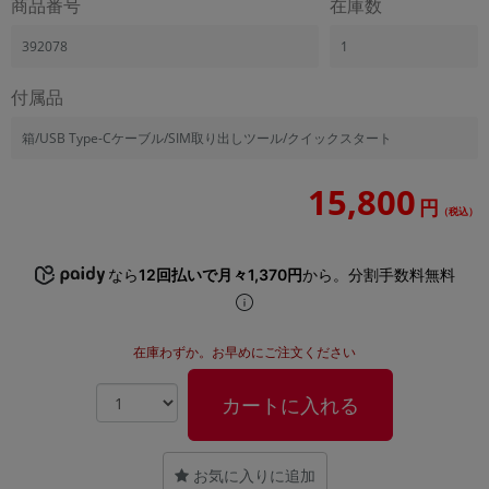
商品番号
在庫数
「iPhone」「Xperia」「Galaxy」など
メーカー
392078
1
製造、販売メーカーの絞り込み
「Apple」「SONY」「SHARP」など
付属品
機能・特徴
箱/USB Type-Cケーブル/SIM取り出しツール/クイックスタート
商品の搭載機能による絞り込み
「5G対応」「防水」「ワンセグ」など
15,800
円
ドライブ
（税込）
ドライブの絞り込み
ランク
なら
12回払いで月々1,370円
から。分割手数料無料
商品状態の絞り込み
「新品」「未使用」「中古」など
CPU
在庫わずか。お早めにご注文ください
CPUの絞り込み
カートに入れる
OS
OSの絞り込み
お気に入りに追加
メモリ