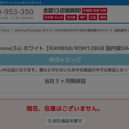
ク】|中古スマートフォンの【イオシス】
g Phone
Nothing Phone(3a) ホワイト【RAM8GB/ROM128GB 国内版SIMフリー】 (商品番号:3
 Phone(3a) ホワイト【RAM8GB/ROM128GB 国内版
かんたんパソコン検索に切り替える
中古Aランク
い中古品になります。傷などが少ないため中古商品の中では美品となっ
カテゴリー
商品ジャンルの絞り込み
当社３ヶ月間保証
ノートPC
デスクPC
モニター
現在、在庫はございません。
似た商品を探す
メーカー