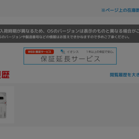
Core i7
Core i5
Core i3
そ
※ページ上の在庫
入荷時期が異なるため、OSのバージョンは表示のものと異なる場合が
メモリ
Sのバージョンや製造番号などの情報はお答えできかねますので予めご了承ください。
~
omeOS
その他
モニタサイズ
閲覧履歴を大
~
発売日
月
年
月
年