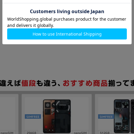
SIMFREE
SIMFREE
nanoSIM
256GB
nanoSIM
512GB