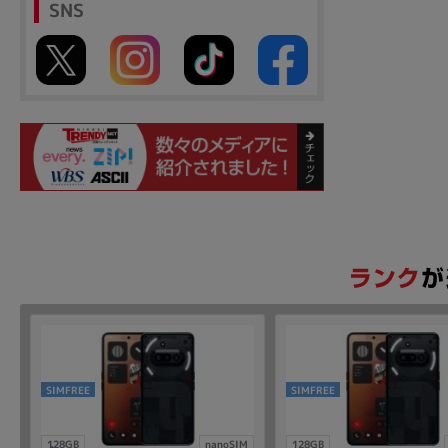
SNS
SIMFREE
SIMFREE
128GB
nanoSIM
128GB