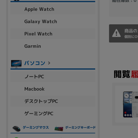
総在庫数：0
アウトレット
Apple Watch
Galaxy Watch
商品の
Pixel Watch
OS
個別にO
OSの絞り込み
Garmin
Chr
Win 11
Win 10
MacOS
Win 7
Win 8
容量
ノートPC
~
Macbook
デスクトップPC
価格
ゲーミングPC
円 ～
円