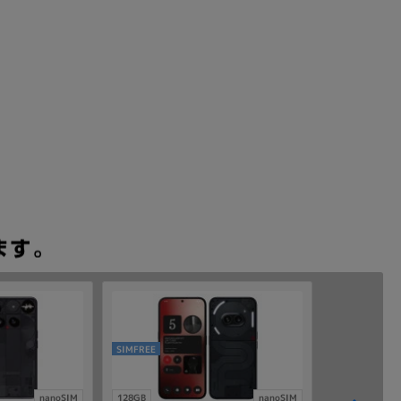
SIMFREE
nanoSIM
128GB
nanoSIM