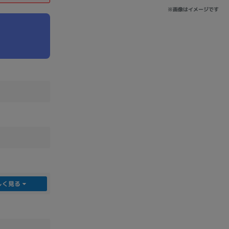
※画像はイメージです
sonic
FUJITSU
Lenovo
DVD-ROM
DVD±RW
しく見る
Ryzen 7
Ryzen 5
Core i9