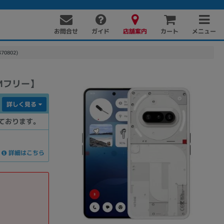
お問合せ
店舗案内
メニュー
ガイド
カート
70802)
SIMフリー】
詳しく見る
ております。
詳細はこちら
PC周辺機器
PCパーツ
ソフト