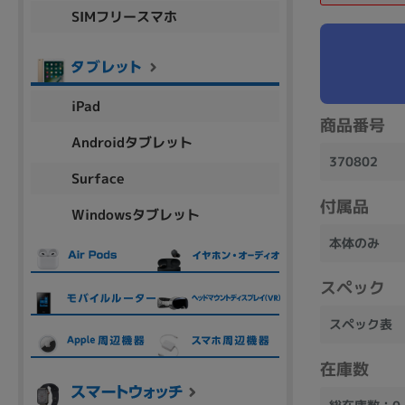
SIMフリースマホ
商品シリーズ名・ブランド名の絞り込み。
Let's note
dynabook
Thinkpad
LAVIE
FMV
macbook
Inspiron
aspire
iPad
商品番号
Androidタブレット
370802
機能・特徴
Surface
商品の搭載機能による絞り込み
付属品
Windowsタブレット
Webカメラ内蔵
本体のみ
スペック
スペック表
ランク
商品状態の絞り込み
在庫数
新品/未使用
Aランク
Bラ
未使用
中古
新品