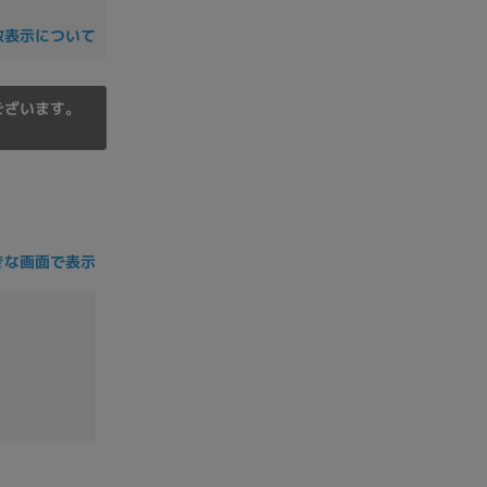
の他
数表示について
ございます。
きな画面で表示
 から
 まで