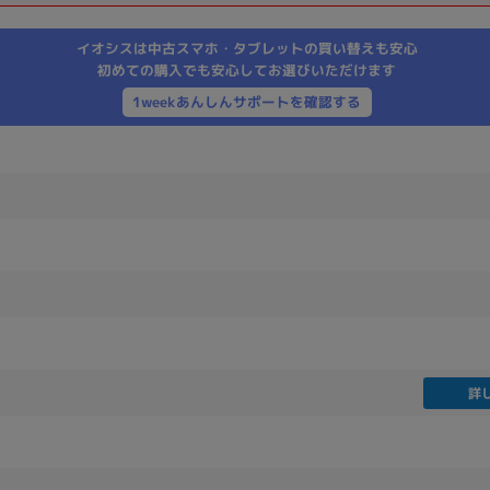
製造、販売メーカーの絞り込み
イオシスは中古スマホ・タブレットの買い替えも安心
Pana
TOSHIBA
Apple
SONY
VAIO
初めての購入でも安心してお選びいただけます
Asus
HP
1weekあんしんサポートを確認する
ドライブ
ドライブの絞り込み
DVD-マルチ
BD-ROM
BD−R
DVDスーパーマルチ
その他
詳
CPU
CPUの絞り込み
Apple M1
Apple M2
ンク
Cランク
Ryzen 9