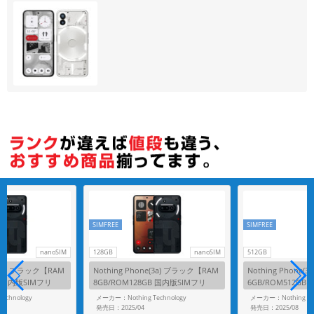
各項目のチェックボックスは「or検索」となります。
ただし機能別のみ「and検索」となります。
SIMFREE
SIMFREE
nanoSIM
128GB
nanoSIM
512GB
e(3a) ブラック【RAM
Nothing Phone(3a) ブラック【RAM
Nothing Phone
B 国内版SIMフリ
8GB/ROM128GB 国内版SIMフリ
6GB/ROM512GB
ー】
ー】
echnology
メーカー：Nothing Technology
メーカー：Nothing Tec
発売日：2025/04
発売日：2025/08