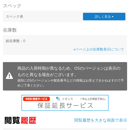
スペック
~
スペック表
詳しく見る
容量
在庫数
~
総在庫数：0
モニタサイズ
※ページ上の在庫数表示について
~
商品の入荷時期が異なるため、OSのバージョンは表示の
価格
ものと異なる場合がございます。
円 ～
円
個別にOSのバージョンや製造番号などの情報はお答えできかねますので予
めご了承ください。
発売日
月 から
年
閲覧履歴を大きな画面で表示
月 まで
年