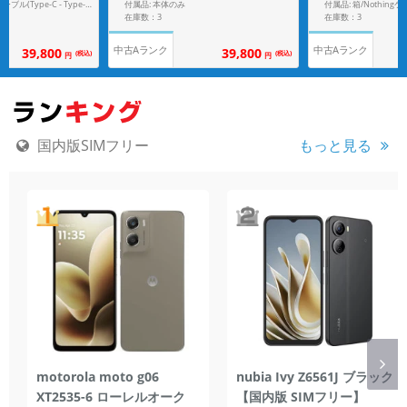
付属品: 本体のみ
付属品: 箱/Nothingケーブル(Type-C - Type-C)/SIMトレイ取り出しツール/マニュアル
在庫数：3
在庫数：3
中古Aランク
中古Aランク
39,800
39,800
(税込)
(税込)
円
円
国内版SIMフリー
もっと見る
motorola moto g06
nubia Ivy Z6561J ブラック
XT2535-6 ローレルオーク
【国内版 SIMフリー】