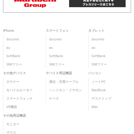
iPhone
スマートフォン
タブレット
docomo
docomo
docomo
au
au
au
SoftBank
SoftBank
SoftBank
SIMフリー
SIMフリー
SIMフリー
その他デバイス
デバイス周辺機器
パソコン
ガラケー
通信・充電ケーブル
ノートPC
モバイルルーター
ヘッドホン・イヤホン
MacBook
スマートウォッチ
ケース
デスクトップ
VR機器
Mac
その他周辺機器
モニター
マウス