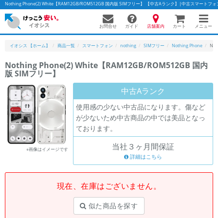
Nothing Phone(2) White【RAM12GB/ROM512GB 国内版 SIMフリー】 【中古Aランク】|中古スマー
お問合せ
店舗案内
メニュー
ガイド
カート
イオシス 【ホーム】
商品一覧
スマートフォン
nothing
SIMフリー
Nothing Phone
Not
Nothing Phone(2) White【RAM12GB/ROM512GB 国内
版 SIMフリー】
かんたんパソコン検索に切り替える
中古Aランク
使用感の少ない中古品になります。傷など
フリーワード
が少ないため中古商品の中では美品となっ
ております。
除外ワード
当社３ヶ月間保証
人気の検索ワード：
Let's note
EliteBook
MacBook
※画像はイメージです
詳細はこちら
カテゴリー
商品ジャンルの絞り込み
「スマートフォン」「タブレット」など
現在、在庫はございません。
シリーズ
似た商品を探す
商品シリーズ名・ブランド名の絞り込み。