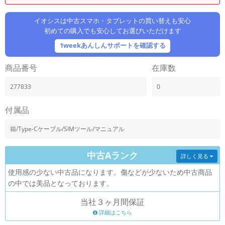
「iPhone」「Xperia」「Galaxy」など
メーカー
イオシスは中古スマホ・タブレットの買い替えも安心
初めての購入でも安心してお選びいただけます
製造、販売メーカーの絞り込み
「Apple」「SONY」「SHARP」など
1weekあんしんサポートを確認する
機能・特徴
商品番号
在庫数
商品の搭載機能による絞り込み
「5G対応」「防水」「ワンセグ」など
277833
0
ドライブ
ドライブの絞り込み
付属品
ランク
箱/Type-Cケーブル/SIMツール/マニュアル
商品状態の絞り込み
「新品」「未使用」「中古」など
中古Aランク
詳しく見る
CPU
使用感の少ない中古品になります。傷などが少ないため中古商品
CPUの絞り込み
の中では美品となっております。
OS
当社３ヶ月間保証
OSの絞り込み
詳細はこちら
メモリ