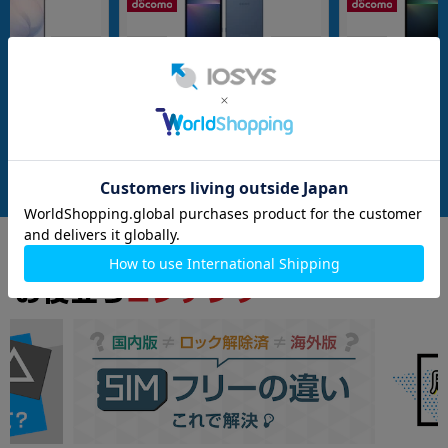
nanoSIM
128GB
nanoSIM
128GB
制限▲】Galaxy
【ネットワーク利用制限－】Xperia5
Xperia5 V SO-5
S948Z 256GB ホワイト
V SO-53D ブルー【docomo版SIMフ
mo版SIMフリー】
SIMフリー】
リー】
G
メーカー：SONY
メーカー：SONY
発売日：2023/10
発売日：2023/10
ペン装着)
付属品: 本体のみ
付属品: 箱/マニュアル
在庫数：1
在庫数：1
中古Cランク
中古Bランク
169,800
41,800
(税込)
(税込)
円
円