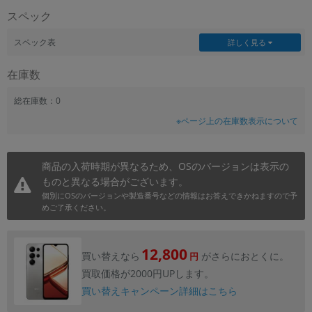
スペック
~
スペック表
詳しく見る
容量
在庫数
~
総在庫数：0
モニタサイズ
※ページ上の在庫数表示について
~
商品の入荷時期が異なるため、OSのバージョンは表示の
価格
ものと異なる場合がございます。
円 ～
円
個別にOSのバージョンや製造番号などの情報はお答えできかねますので予
めご了承ください。
発売日
12,800
買い替えなら
がさらにおとくに。
円
月 から
年
買取価格が2000円UPします。
買い替えキャンペーン詳細はこちら
月 まで
年