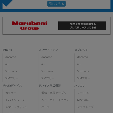
iPhone
スマートフォン
タブレット
docomo
docomo
docomo
au
au
au
SoftBank
SoftBank
SoftBank
SIMフリー
SIMフリー
SIMフリー
その他デバイス
デバイス周辺機器
パソコン
ガラケー
通信・充電ケーブル
ノートPC
モバイルルーター
ヘッドホン・イヤホン
MacBook
スマートウォッチ
ケース
デスクトップ