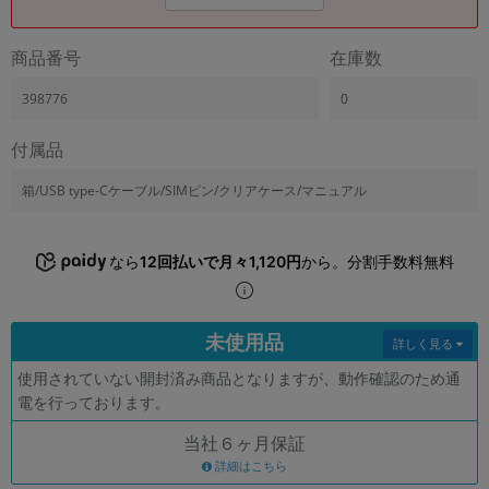
「iPhone」「Xperia」「Galaxy」など
メーカー
商品番号
在庫数
製造、販売メーカーの絞り込み
「Apple」「SONY」「SHARP」など
398776
0
機能・特徴
付属品
商品の搭載機能による絞り込み
「5G対応」「防水」「ワンセグ」など
箱/USB type-Cケーブル/SIMピン/クリアケース/マニュアル
ドライブ
ドライブの絞り込み
なら
12回払いで月々1,120円
から。分割手数料無料
ランク
商品状態の絞り込み
「新品」「未使用」「中古」など
未使用品
詳しく見る
CPU
CPUの絞り込み
使用されていない開封済み商品となりますが、動作確認のため通
電を行っております。
OS
OSの絞り込み
当社６ヶ月保証
詳細はこちら
メモリ