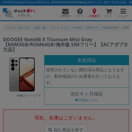
DOOGEE Note56 X Titanium Mist Gray 【RAM3GB/ROM64GB/海外版 SIMフリー】【ACアダ
お問合せ
店舗案内
メニュー
ガイド
カート
イオシス 【ホーム】
商品一覧
スマートフォン
note56
SIMフリー
Note56 XMist
DOOGE
DOOGEE Note56 X Titanium Mist Gray
【RAM3GB/ROM64GB/海外版 SIMフリー】【ACアダプタ
かんたんパソコン検索に切り替える
欠品】
未使用品
フリーワード
使用されていない開封済み商品となります
が、動作確認のため通電を行っておりま
除外ワード
す。
人気の検索ワード：
Let's note
EliteBook
MacBook
当社６ヶ月保証
※画像はイメージです
詳細はこちら
カテゴリー
商品ジャンルの絞り込み
「スマートフォン」「タブレット」など
現在、在庫はございません。
シリーズ
商品シリーズ名・ブランド名の絞り込み。
似た商品を探す