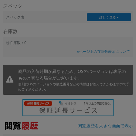
スペック
~
スペック表
詳しく見る
容量
在庫数
~
総在庫数：0
モニタサイズ
※ページ上の在庫数表示について
~
商品の入荷時期が異なるため、OSのバージョンは表示の
価格
ものと異なる場合がございます。
円 ～
円
個別にOSのバージョンや製造番号などの情報はお答えできかねますので予
めご了承ください。
発売日
月 から
年
閲覧履歴を大きな画面で表示
月 まで
年