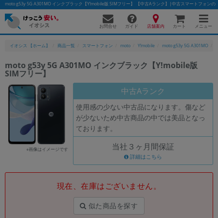
moto g53y 5G A301MO インクブラック【Y!mobile版 SIMフリー】 【中古Aランク】|中古スマートフォ
お問合せ
店舗案内
メニュー
ガイド
カート
イオシス 【ホーム】
商品一覧
スマートフォン
moto
Y!mobile
moto g53y 5G A301MO
moto g53y 5G A301MO インクブラック【Y!mobile版
SIMフリー】
かんたんパソコン検索に切り替える
中古Aランク
使用感の少ない中古品になります。傷など
フリーワード
が少ないため中古商品の中では美品となっ
ております。
除外ワード
当社３ヶ月間保証
人気の検索ワード：
Let's note
EliteBook
MacBook
※画像はイメージです
詳細はこちら
カテゴリー
商品ジャンルの絞り込み
「スマートフォン」「タブレット」など
現在、在庫はございません。
シリーズ
似た商品を探す
商品シリーズ名・ブランド名の絞り込み。