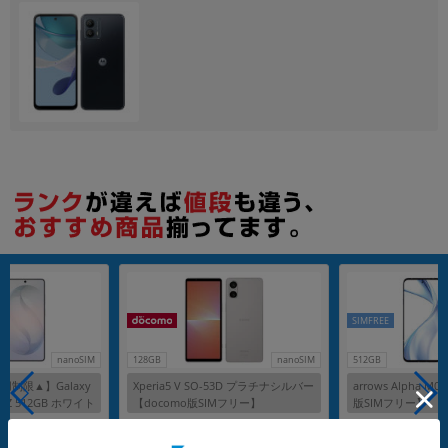
各項目のチェックボックスは「or検索」となります。
ただし機能別のみ「and検索」となります。
SIMFREE
nanoSIM
128GB
nanoSIM
512GB
制限▲】Galaxy
Xperia5 V SO-53D プラチナシルバー
arrows Alpha 
S948Z 512GB ホワイト
【docomo版SIMフリー】
版SIMフリー】
SIMフリー】
G
メーカー：SONY
メーカー：FCNT
発売日：2023/10
発売日：2025/08