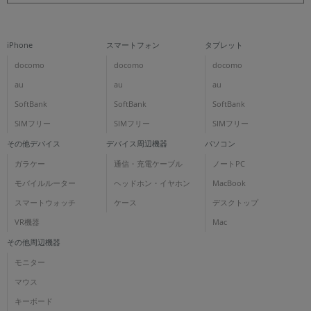
iPhone
スマートフォン
タブレット
docomo
docomo
docomo
au
au
au
SoftBank
SoftBank
SoftBank
SIMフリー
SIMフリー
SIMフリー
その他デバイス
デバイス周辺機器
パソコン
ガラケー
通信・充電ケーブル
ノートPC
モバイルルーター
ヘッドホン・イヤホン
MacBook
スマートウォッチ
ケース
デスクトップ
VR機器
Mac
その他周辺機器
モニター
マウス
キーボード