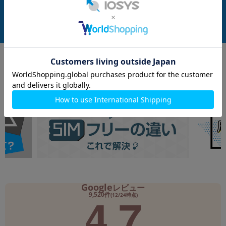
付属品: 本体のみ
付属品: 箱/USBケーブル(CtoC)/Sペン/SIM取り出し用ピン/マニュアル
在庫数：1
在庫数：1
中古Aランク
未使用品
199,800
57,800
(税込)
(税込)
円
円
Google
レビュー
4.7
9,520件
(12/24時点)