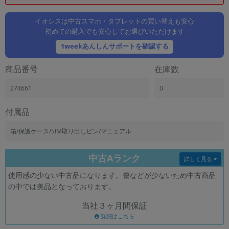
「iPhone」「Xperia」「Galaxy」など
メーカー
イオシスは中古スマホ・タブレットの買い替えも安心
初めての購入でも安心してお選びいただけます
製造、販売メーカーの絞り込み
「Apple」「SONY」「SHARP」など
1weekあんしんサポートを確認する
機能・特徴
商品番号
在庫数
商品の搭載機能による絞り込み
「5G対応」「防水」「ワンセグ」など
274661
0
ドライブ
ドライブの絞り込み
付属品
ランク
箱/保護ケース/SIM取り出しピン/マニュアル
商品状態の絞り込み
「新品」「未使用」「中古」など
中古Aランク
詳しく見る
CPU
使用感の少ない中古品になります。傷などが少ないため中古商品
CPUの絞り込み
の中では美品となっております。
OS
当社３ヶ月間保証
OSの絞り込み
詳細はこちら
メモリ