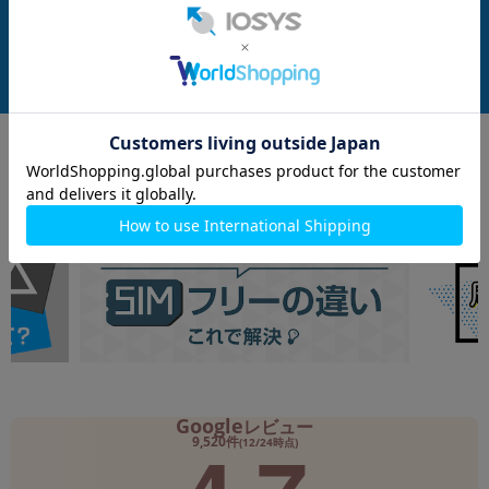
フリー】
発売日：2025/02
発売日：2025/06
付属品: 本体のみ(Sペン付属)
付属品: 箱/マニュアル
在庫数：1
在庫数：1
中古Bランク
中古Bランク
124,800
137,800
(税込)
(税込)
円
円
Google
レビュー
9,520件
(12/24時点)