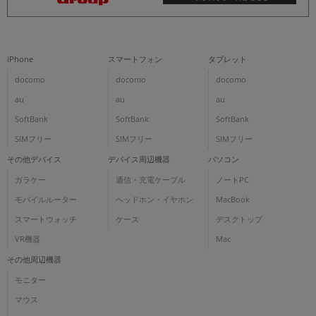
iPhone
スマートフォン
タブレット
docomo
docomo
docomo
au
au
au
SoftBank
SoftBank
SoftBank
SIMフリー
SIMフリー
SIMフリー
その他デバイス
デバイス周辺機器
パソコン
ガラケー
通信・充電ケーブル
ノートPC
モバイルルーター
ヘッドホン・イヤホン
MacBook
スマートウォッチ
ケース
デスクトップ
VR機器
Mac
その他周辺機器
モニター
マウス