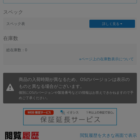
~
スペック
容量
スペック表
詳しく見る
~
在庫数
モニタサイズ
総在庫数：0
※ページ上の在庫数表示について
~
価格
商品の入荷時期が異なるため、OSのバージョンは表示の
ものと異なる場合がございます。
円 ～
円
個別にOSのバージョンや製造番号などの情報はお答えできかねますので予
めご了承ください。
発売日
月 から
年
閲覧履歴を大きな画面で表示
月 まで
年