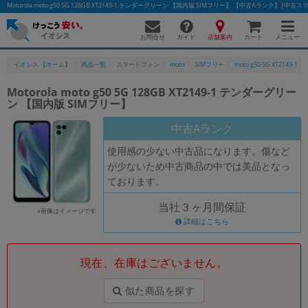
Motorola moto g50 5G 128GB XT2149-1 テンダーグリーン 【国内版 SIMフリー】 【中古Aランク】
お問合せ
店舗案内
メニュー
ガイド
カート
イオシス 【ホーム】
商品一覧
スマートフォン
moto
SIMフリー
moto g50 5G XT2149-1
Motorola moto g50 5G 128GB XT2149-1 テンダーグリー
ン 【国内版 SIMフリー】
かんたんパソコン検索に切り替える
中古Aランク
使用感の少ない中古品になります。傷など
フリーワード
が少ないため中古商品の中では美品となっ
ております。
除外ワード
当社３ヶ月間保証
人気の検索ワード：
Let's note
EliteBook
MacBook
※画像はイメージです
詳細はこちら
カテゴリー
商品ジャンルの絞り込み
「スマートフォン」「タブレット」など
現在、在庫はございません。
シリーズ
似た商品を探す
商品シリーズ名・ブランド名の絞り込み。