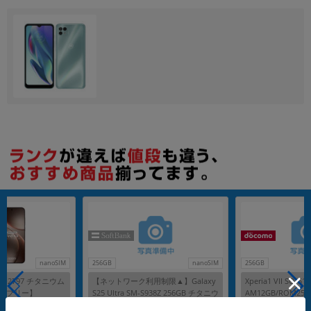
各項目のチェックボックスは「or検索」となります。
ただし機能別のみ「and検索」となります。
nanoSIM
256GB
nanoSIM
256GB
 CPH2797 チタニウム
【ネットワーク利用制限▲】Galaxy
Xperia1 VII SO
IMフリー】
S25 Ultra SM-S938Z 256GB チタニウ
AM12GB/ROM256
ムシルバーブルー【SoftBank版 SIM
Mフリー】
メーカー：SAMSUNG
メーカー：SONY