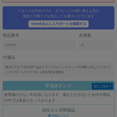
「iPhone」「Xperia」「Galaxy」など
メーカー
イオシスは中古スマホ・タブレットの買い替えも安心
初めての購入でも安心してお選びいただけます
製造、販売メーカーの絞り込み
「Apple」「SONY」「SHARP」など
1weekあんしんサポートを確認する
機能・特徴
商品番号
在庫数
商品の搭載機能による絞り込み
「5G対応」「防水」「ワンセグ」など
275711
0
ドライブ
ドライブの絞り込み
付属品
ランク
箱/ACアダプタ/USB Type-C ケーブル/ヘッドセット/SIM取り出しピン/クイ
商品状態の絞り込み
ックスタートガイド/LG（法令/安全/規制）
「新品」「未使用」「中古」など
CPU
中古Aランク
詳しく見る
CPUの絞り込み
使用感の少ない中古品になります。傷などが少ないため中古商品
OS
の中では美品となっております。
OSの絞り込み
当社３ヶ月間保証
メモリ
詳細はこちら