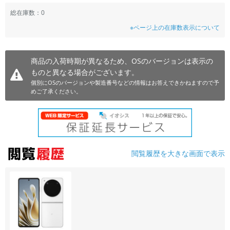
~
総在庫数：0
※ページ上の在庫数表示について
容量
~
商品の入荷時期が異なるため、OSのバージョンは表示の
ものと異なる場合がございます。
モニタサイズ
個別にOSのバージョンや製造番号などの情報はお答えできかねますので予
めご了承ください。
~
価格
円 ～
円
閲覧履歴を大きな画面で表示
発売日
月 から
年
月 まで
年