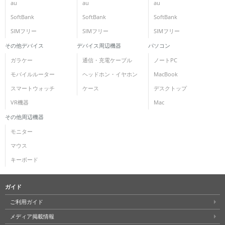
au
au
au
SoftBank
SoftBank
SoftBank
SIMフリー
SIMフリー
SIMフリー
その他デバイス
デバイス周辺機器
パソコン
ガラケー
通信・充電ケーブル
ノートPC
モバイルルーター
ヘッドホン・イヤホン
MacBook
スマートウォッチ
ケース
デスクトップ
VR機器
Mac
その他周辺機器
モニター
マウス
キーボード
ガイド
ご利用ガイド
メディア掲載情報