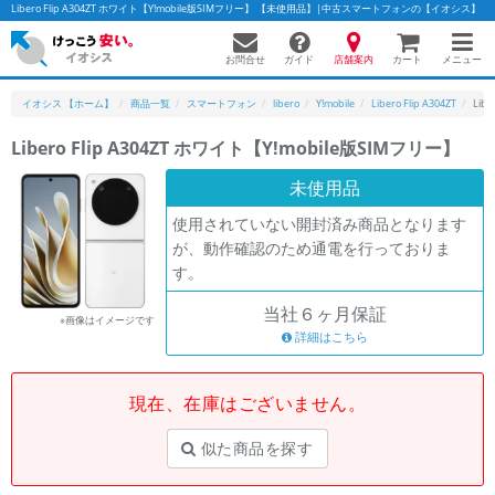
Libero Flip A304ZT ホワイト【Y!mobile版SIMフリー】 【未使用品】|中古スマートフォンの【イオシス】
お問合せ
店舗案内
メニュー
ガイド
カート
イオシス 【ホーム】
商品一覧
スマートフォン
libero
Y!mobile
Libero Flip A304ZT
Lib
Libero Flip A304ZT ホワイト【Y!mobile版SIMフリー】
かんたんパソコン検索に切り替える
未使用品
使用されていない開封済み商品となります
が、動作確認のため通電を行っておりま
フリーワード
す。
除外ワード
当社６ヶ月保証
※画像はイメージです
人気の検索ワード：
Let's note
詳細はこちら
EliteBook
MacBook
カテゴリー
現在、在庫はございません。
商品ジャンルの絞り込み
「スマートフォン」「タブレット」など
似た商品を探す
シリーズ
商品シリーズ名・ブランド名の絞り込み。