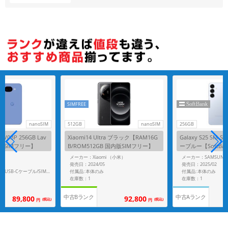
各項目のチェックボックスは「or検索」となります。
ただし機能別のみ「and検索」となります。
SIMFREE
nanoSIM
512GB
nanoSIM
256GB
 GV0BP 256GB Lav
Xiaomi14 Ultra ブラック【RAM16G
Galaxy S25 SM-S
o版SIMフリー】
B/ROM512GB 国内版SIMフリー】
ーブルー【SoftBa
メーカー：Xiaomi （小米）
メーカー：SAMSUNG
発売日：2024/05
発売日：2025/02
付属品: 本体のみ
付属品: 本体のみ
付属品: 箱/1m USB-C - USB-Cケーブル/SIM取り出しツール
在庫数：1
在庫数：1
中古Bランク
中古Aランク
89,800
92,800
(税込)
(税込)
円
円