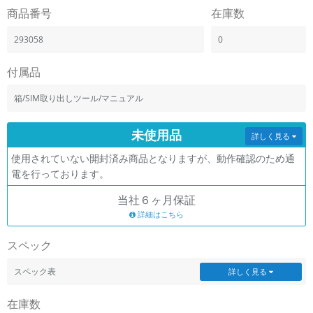
「iPhone」「Xperia」「Galaxy」など
商品番号
在庫数
メーカー
293058
0
製造、販売メーカーの絞り込み
「Apple」「SONY」「SHARP」など
付属品
機能・特徴
商品の搭載機能による絞り込み
箱/SIM取り出しツール/マニュアル
「5G対応」「防水」「ワンセグ」など
ドライブ
未使用品
詳しく見る
ドライブの絞り込み
使用されていない開封済み商品となりますが、動作確認のため通
ランク
電を行っております。
商品状態の絞り込み
「新品」「未使用」「中古」など
当社６ヶ月保証
詳細はこちら
CPU
CPUの絞り込み
スペック
OS
スペック表
詳しく見る
OSの絞り込み
在庫数
メモリ