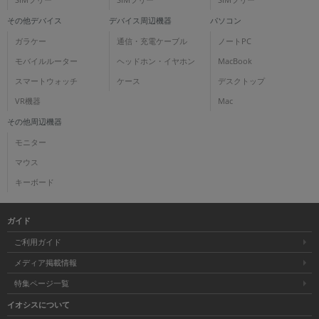
SIMフリー
SIMフリー
SIMフリー
その他デバイス
デバイス周辺機器
パソコン
ガラケー
通信・充電ケーブル
ノートPC
モバイルルーター
ヘッドホン・イヤホン
MacBook
スマートウォッチ
ケース
デスクトップ
VR機器
Mac
その他周辺機器
モニター
マウス
キーボード
ガイド
ご利用ガイド
メディア掲載情報
特集ページ一覧
イオシスについて