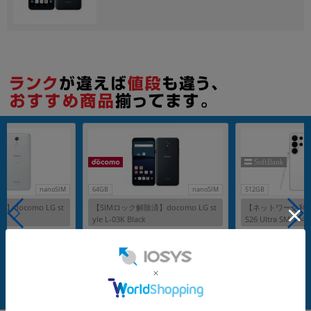
nanoSIM
64GB
nanoSIM
512GB
docomo LG st
【SIMロック解除済】docomo LG st
【ネットワーク利用制
yle L-03K Black
S26 Ultra SM-S9
【SoftBank版 S
メーカー：LG電子
メーカー：SAMSUNG
発売日：2018/06
発売日：2025/02
付属品: 本体のみ
在庫数：1
在庫数：1
中古Cランク
未使用品
5,980
3,980
(税込)
(税込)
円
円