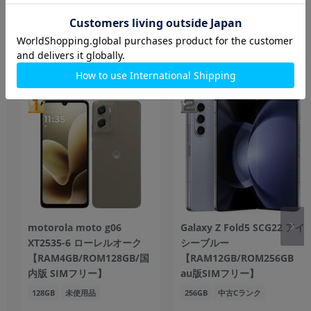
Androidスマホ
もっと見る
motorola moto g06
Galaxy Z Fold5 SCG22 アイ
XT2535-6 ローレルオーク
シーブルー
【RAM4GB/ROM128GB/国
【RAM12GB/ROM256GB
内版 SIMフリー】
au版SIMフリー】
128GB
未使用品
256GB
中古Cランク