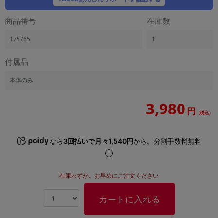
「iPhone」「Xperia」「Galaxy」など
商品番号
在庫数
メーカー
製造、販売メーカーの絞り込み
「Apple」「SONY」「SHARP」など
175765
1
機能・特徴
付属品
商品の搭載機能による絞り込み
「5G対応」「防水」「ワンセグ」など
本体のみ
ドライブ
ドライブの絞り込み
3,980
円
（税込）
ランク
商品状態の絞り込み
「新品」「未使用」「中古」など
なら
3回払いで月々1,540円
から。分割手数料無料
CPU
CPUの絞り込み
在庫わずか。お早めにご注文ください
OS
OSの絞り込み
カートに入れる
メモリ