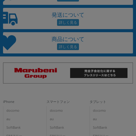
発送について
商品について
iPhone
スマートフォン
タブレット
docomo
docomo
docomo
au
au
au
SoftBank
SoftBank
SoftBank