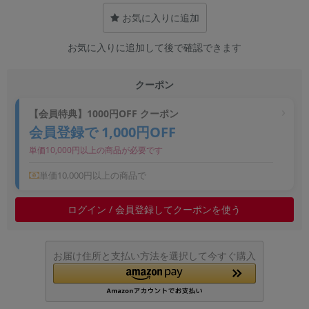
~
お気に入りに追加
お気に入りに追加して後で確認できます
容量
~
クーポン
モニタサイズ
【会員特典】1000円OFF クーポン
会員登録で 1,000円OFF
~
単価10,000円以上の商品が必要です
価格
単価10,000円以上の商品で
円 ～
円
ログイン / 会員登録してクーポンを使う
発売日
お届け住所と支払い方法を選択して今すぐ購入
月 から
年
月 まで
年