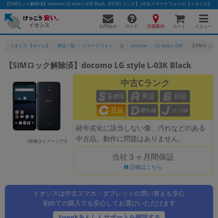
【SIMロック解除済】docomo LG style L-03K Black 【中古Cランク】|中古スマートフォンの【イオシス】
お問合せ
店舗案内
メニュー
ガイド
カート
イオシス 【ホーム】
商品一覧
スマートフォン
lg
docomo
LG style L-03K
【SIMロック解除済
【SIMロック解除済】docomo LG style L-03K Black
かんたんパソコン検索に切り替える
中古Cランク
フリーワード
経年劣化に該当しない傷、汚れなどのある
除外ワード
中古品。動作に問題はありません。
※画像はイメージです
人気の検索ワード：
Let's note
EliteBook
MacBook
当社３ヶ月間保証
カテゴリー
詳細はこちら
商品ジャンルの絞り込み
「スマートフォン」「タブレット」など
イオシスは中古スマホ・タブレットの買い替えも安心
シリーズ
初めての購入でも安心してお選びいただけます
商品シリーズ名・ブランド名の絞り込み。
1weekあんしんサポートを確認する