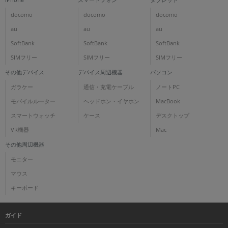
docomo
docomo
docomo
au
au
au
SoftBank
SoftBank
SoftBank
SIMフリー
SIMフリー
SIMフリー
その他デバイス
デバイス周辺機器
パソコン
ガラケー
通信・充電ケーブル
ノートPC
モバイルルーター
ヘッドホン・イヤホン
MacBook
スマートウォッチ
ケース
デスクトップ
VR機器
Mac
その他周辺機器
モニター
マウス
キーボード
ガイド