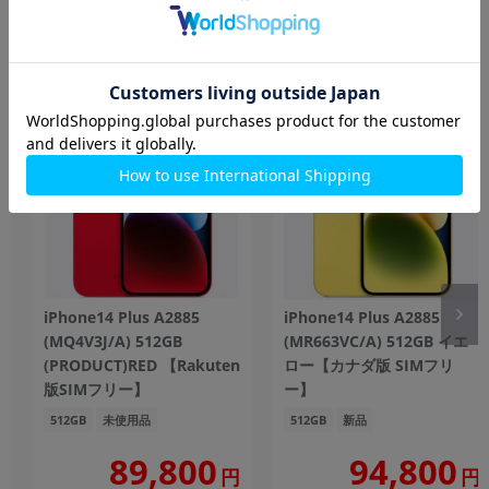
もっと見る
iPhone
iPhone14 Plus A2885
iPhone14 Plus A2885
(MQ4V3J/A) 512GB
(MR663VC/A) 512GB イエ
(PRODUCT)RED 【Rakuten
ロー【カナダ版 SIMフリ
版SIMフリー】
ー】
512GB
未使用品
512GB
新品
89,800
94,800
円
円