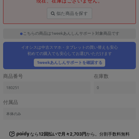
現在、在庫はございません。
「iPhone」「Xperia」「Galaxy」など
メーカー
似た商品を探す
製造、販売メーカーの絞り込み
「Apple」「SONY」「SHARP」など
こちらの商品は1weekあんしんサポート対象商品です
機能・特徴
商品の搭載機能による絞り込み
「5G対応」「防水」「ワンセグ」など
イオシスは中古スマホ・タブレットの買い替えも安心
初めての購入でも安心してお選びいただけます
ドライブ
1weekあんしんサポートを確認する
ドライブの絞り込み
商品番号
在庫数
ランク
商品状態の絞り込み
「新品」「未使用」「中古」など
180251
0
CPU
付属品
CPUの絞り込み
本体のみ
OS
OSの絞り込み
なら
12回払いで月々2,703円
から。分割手数料無料
メモリ