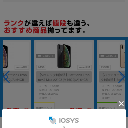
nanoSIM
64GB
nanoSIM
256GB
SoftBank iPho
【SIMロック解除済】SoftBank iPho
【バッテリー80%
(MT6T2J/A) 64GB
neXS Max A2102 (MT6Q2J/A) 64GB
ク解除済】SoftBank
スペースグレイ
A2102 (MT6W2J/
メーカー：Apple
メーカー：Apple
発売日：2018/09
発売日：2018/09
付属品: 本体のみ
付属品: 本体のみ
在庫数：1
在庫数：1
中古Cランク
中古Bランク
27,800
27,800
(税込)
(税込)
円
円