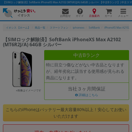
【SIMロック解除済】SoftBank iPhoneXS Max A2102 (MT6R2J/A) 64GB シルバー 【中古Bランク】
お問合せ
店舗案内
メニュー
ガイド
カート
イオシス 【ホーム】
商品一覧
スマートフォン
iphonexs
SoftBank
iPhoneXS Max A2102
【SIMロック解除済】SoftBank iPhoneXS Max A2102
(MT6R2J/A) 64GB シルバー
かんたんパソコン検索に切り替える
中古Bランク
特に目立つ傷などがない中古品となります
フリーワード
が、経年劣化に該当する使用感が見られる
商品になります。
除外ワード
当社３ヶ月間保証
人気の検索ワード：
Let's note
EliteBook
MacBook
※画像はイメージです
詳細はこちら
カテゴリー
商品ジャンルの絞り込み
こちらのiPhoneはバッテリー最大容量80%以上！安心してお使い
「スマートフォン」「タブレット」など
いただけます
シリーズ
商品シリーズ名・ブランド名の絞り込み。