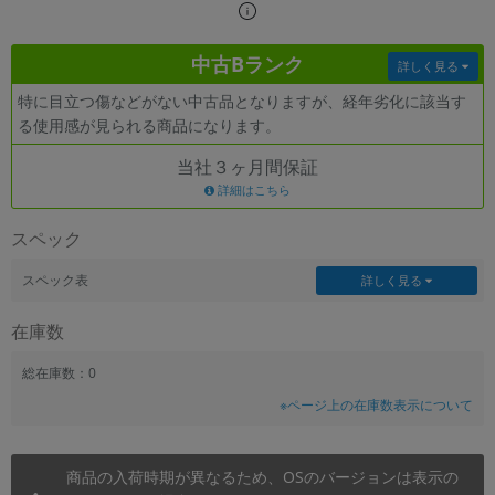
~
中古Bランク
詳しく見る
容量
特に目立つ傷などがない中古品となりますが、経年劣化に該当す
~
る使用感が見られる商品になります。
当社３ヶ月間保証
モニタサイズ
詳細はこちら
~
スペック
価格
スペック表
詳しく見る
円 ～
円
在庫数
総在庫数：0
発売日
※ページ上の在庫数表示について
月 から
年
商品の入荷時期が異なるため、OSのバージョンは表示の
月 まで
年