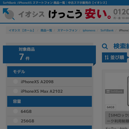
SoftBank /iPhoneXS スマートフォン 商品一覧│中古スマホ販売の【イオシス】
イオシス 【ホーム】
商品一覧
スマートフォン
iphonexs
SoftBank
iPhone
検索
対象商品
7
並び順
件
モデル
フリーワード
iPhoneXS A2098
除外ワード
iPhoneXS Max A2102
人気の検索ワード：
Let's note
EliteBook
MacBook
容量
64GB
64GB
【SIMロッ
256GB
ーク利用制限▲】
neXS A2098
シリーズ
メーカー：Apple