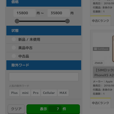
価格
シルバー
発売日： 2018/0
商品シリーズ名・ブランド名の絞り込み。
付属品: 本体のみ
在庫数：1
Let's note
dynabook
Thinkpad
LAVIE
FMV
円 ～
円
中古Cランク
macbook
Inspiron
aspire
状態
新品 / 未使用
機能・特徴
美品中古
商品の搭載機能による絞り込み
中古品
Webカメラ内蔵
256GB
除外ワード
【SIMロック解
PhoneXS A2
6GB ゴール
メーカー：Apple
発売日： 2018/0
人気の除外ワード
付属品: 本体のみ
Cellular
Plus
mini
MAX
Pro
在庫数：1
ランク
商品状態の絞り込み
中古Cランク
クリア
表示
7
件
新品/未使用
Aランク
Bラ
未使用
中古
新品