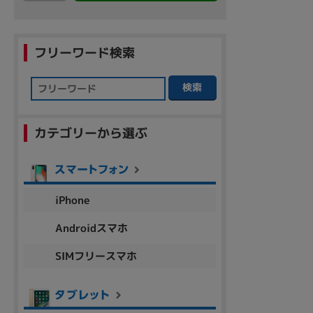
アウトレット
フリーワード検索
OS
検索
OSの絞り込み
Chr
Win 11
Win 10
MacOS
Win 7
Win 8
カテゴリーから選ぶ
容量
~
iPhone
Androidスマホ
価格
SIMフリースマホ
円 ～
円