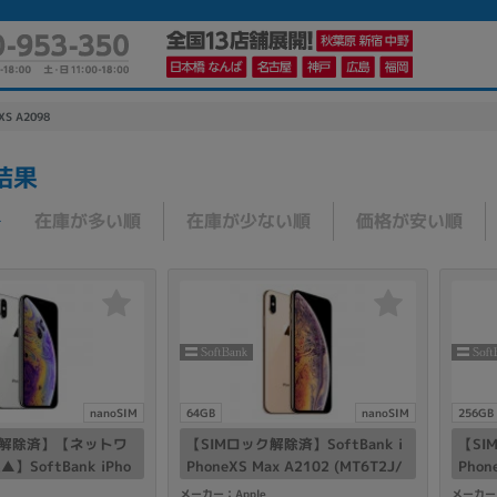
XS A2098
結果
かんたんパソコン検索に切り替える
在庫が多い順
在庫が少ない順
価格が安い順
カテゴリー
商品ジャンルの絞り込み
ノートPC
デスクPC
モニター
nanoSIM
64GB
nanoSIM
256GB
ク解除済】【ネットワ
【SIMロック解除済】SoftBank i
【SI
SoftBank iPho
PhoneXS Max A2102 (MT6T2J/
Phon
 (MTAX2J/A) 64GB
A) 64GB ゴールド
A) 
メーカー
メーカー：Apple
メーカー：