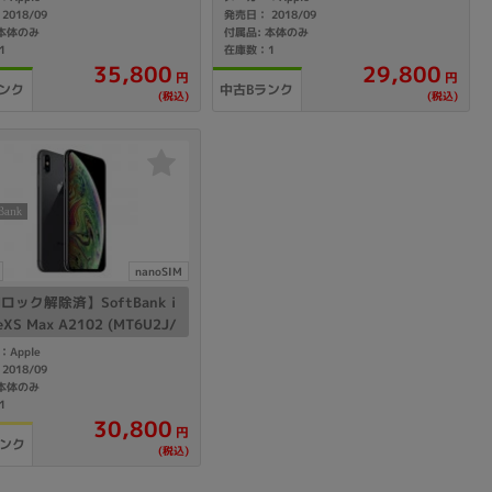
ゴールド
2018/09
発売日： 2018/09
 本体のみ
付属品: 本体のみ
1
在庫数：1
sonic
FUJITSU
Lenovo
35,800
29,800
円
円
ンク
中古Bランク
(税込)
(税込)
DVD-ROM
DVD±RW
nanoSIM
Mロック解除済】SoftBank i
eXS Max A2102 (MT6U2J/
256GB スペースグレイ
Apple
2018/09
 本体のみ
1
30,800
円
ランク
(税込)
Ryzen 7
Ryzen 5
Core i9