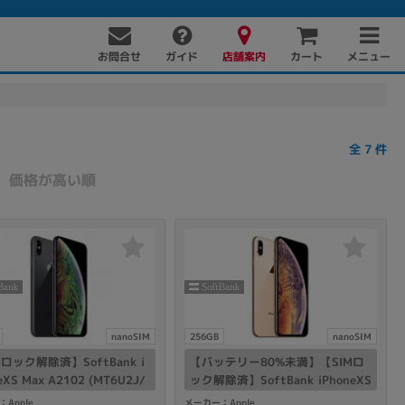
お問合せ
店舗案内
メニュー
ガイド
カート
全
7
件
価格が高い順
PC周辺機器
PCパーツ
ソフト
nanoSIM
256GB
nanoSIM
Mロック解除済】SoftBank i
【バッテリー80%未満】【SIMロ
eXS Max A2102 (MT6U2J/
ック解除済】SoftBank iPhoneXS
256GB スペースグレイ
Max A2102 (MT6W2J/A) 256GB
Apple
メーカー：Apple