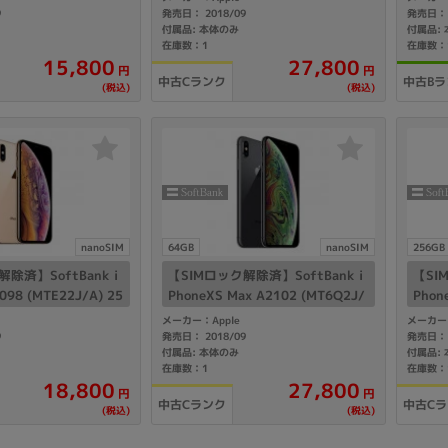
9
発売日： 2018/09
発売日： 
製造、販売メーカーの絞り込み
付属品: 本体のみ
付属品:
在庫数：1
在庫数：
Pana
TOSHIBA
Apple
SONY
VAIO
15,800
27,800
円
円
中古Cランク
中古Bラ
Asus
HP
(税込)
(税込)
ドライブ
ドライブの絞り込み
DVD-マルチ
BD-ROM
BD−R
nanoSIM
64GB
nanoSIM
256GB
DVDスーパーマルチ
その他
除済】SoftBank i
【SIMロック解除済】SoftBank i
【SI
098 (MTE22J/A) 25
PhoneXS Max A2102 (MT6Q2J/
Phon
ド
A) 64GB スペースグレイ
A) 
メーカー：Apple
メーカー：
9
発売日： 2018/09
発売日： 
付属品: 本体のみ
付属品:
在庫数：1
在庫数：
CPU
18,800
27,800
円
円
CPUの絞り込み
中古Cランク
中古C
(税込)
(税込)
Apple M1
Apple M2
ンク
Cランク
Ryzen 9