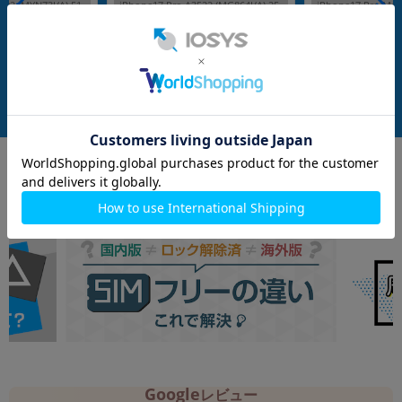
292 (MYN73J/A) 51
iPhone17 Pro A3522 (MG864J/A) 25
iPhone17 Pro Max
タニウム 【doco
6GB コズミックオレンジ 【国内版SI
A) 256GB シルバ
】
Mフリー】
ー】
メーカー：Apple
メーカー：Apple
発売日：2025/09
発売日：2025/09
付属品: 箱/USB-C充電ケーブル(1m)
付属品: 本体のみ
在庫数：1
在庫数：1
中古Bランク
中古Aランク
164,800
188,800
(税込)
(税込)
円
円
Google
レビュー