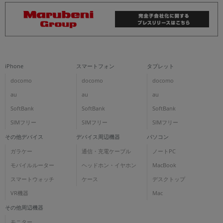
iPhone
スマートフォン
タブレット
docomo
docomo
docomo
au
au
au
SoftBank
SoftBank
SoftBank
SIMフリー
SIMフリー
SIMフリー
その他デバイス
デバイス周辺機器
パソコン
ガラケー
通信・充電ケーブル
ノートPC
モバイルルーター
ヘッドホン・イヤホン
MacBook
スマートウォッチ
ケース
デスクトップ
VR機器
Mac
その他周辺機器
モニター