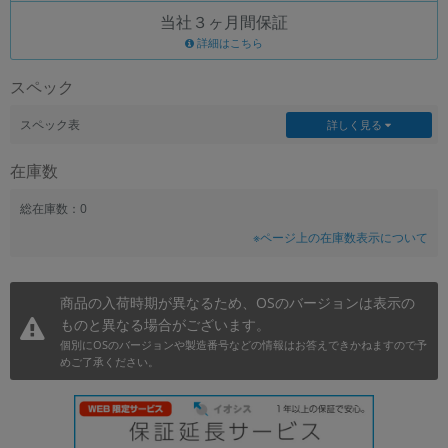
当社３ヶ月間保証
~
詳細はこちら
容量
スペック
~
スペック表
詳しく見る
モニタサイズ
在庫数
~
総在庫数：0
※ページ上の在庫数表示について
価格
円 ～
円
商品の入荷時期が異なるため、OSのバージョンは表示の
ものと異なる場合がございます。
個別にOSのバージョンや製造番号などの情報はお答えできかねますので予
発売日
めご了承ください。
月 から
年
月 まで
年