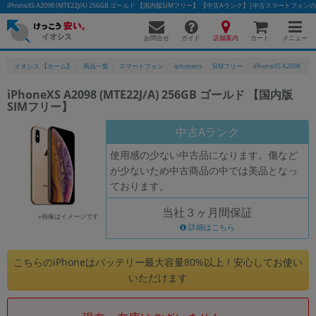
iPhoneXS A2098 (MTE22J/A) 256GB ゴールド 【国内版SIMフリー】 【中古Aランク】|中古スマートフ
お問合せ
店舗案内
メニュー
ガイド
カート
イオシス 【ホーム】
商品一覧
スマートフォン
iphonexs
SIMフリー
iPhoneXS A2098
i
iPhoneXS A2098 (MTE22J/A) 256GB ゴールド 【国内版
SIMフリー】
かんたんパソコン検索に切り替える
中古Aランク
使用感の少ない中古品になります。傷など
フリーワード
が少ないため中古商品の中では美品となっ
ております。
除外ワード
当社３ヶ月間保証
人気の検索ワード：
Let's note
EliteBook
MacBook
※画像はイメージです
詳細はこちら
カテゴリー
商品ジャンルの絞り込み
こちらのiPhoneはバッテリー最大容量80%以上！安心してお使い
「スマートフォン」「タブレット」など
いただけます
シリーズ
商品シリーズ名・ブランド名の絞り込み。