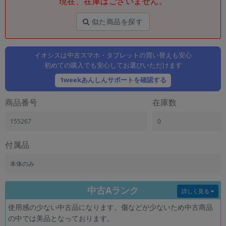
現在、在庫はございません。
「iPhone」「Xperia」「Galaxy」など
メーカー
似た商品を探す
製造、販売メーカーの絞り込み
「Apple」「SONY」「SHARP」など
イオシスは中古スマホ・タブレットの買い替えも安心
機能・特徴
初めての購入でも安心してお選びいただけます
商品の搭載機能による絞り込み
「5G対応」「防水」「ワンセグ」など
1weekあんしんサポートを確認する
ドライブ
商品番号
在庫数
ドライブの絞り込み
155267
0
ランク
商品状態の絞り込み
「新品」「未使用」「中古」など
付属品
CPU
本体のみ
CPUの絞り込み
中古Aランク
OS
詳しく見る
OSの絞り込み
使用感の少ない中古品になります。傷などが少ないため中古商品
の中では美品となっております。
メモリ