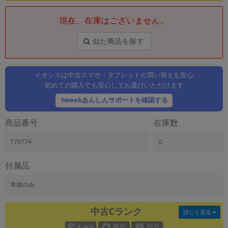
「iPhone」「Xperia」「Galaxy」など
現在、在庫はございません。
メーカー
製造、販売メーカーの絞り込み
「Apple」「SONY」「SHARP」など
似た商品を探す
機能・特徴
商品の搭載機能による絞り込み
イオシスは中古スマホ・タブレットの買い替えも安心
「5G対応」「防水」「ワンセグ」など
初めての購入でも安心してお選びいただけます
ドライブ
1weekあんしんサポートを確認する
ドライブの絞り込み
商品番号
在庫数
ランク
商品状態の絞り込み
179774
0
「新品」「未使用」「中古」など
CPU
付属品
CPUの絞り込み
本体のみ
OS
OSの絞り込み
中古Cランク
詳しく見る
メモリ