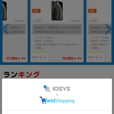
nanoSIM
256GB
nanoSIM
256GB
未満】【SIMロッ
【SIMロック解除済】au iPhoneXS A
【SIMロック解除済】a
neXS A2098 (MTE
2098 (MTE02J/A) 256GB スペースグ
2098 (MTE12J/A)
 スペースグレイ
レイ
メーカー：Apple
メーカー：Apple
発売日：2018/09
発売日：2018/09
付属品: 本体のみ
付属品: 箱/USB電源アダプタ/Lightningケーブル/イヤホン(Lightningコネクタ)/SIMカードツール/マニュアル
在庫数：1
在庫数：1
中古Cランク
中古Cランク
17,800
18,800
(税込)
(税込)
円
円
もっと見る
iPhone