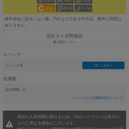
~
経年劣化に該当しない傷、汚れなどのある中古品。動作に問題は
容量
ありません。
~
当社３ヶ月間保証
詳細はこちら
モニタサイズ
スペック
~
スペック表
詳しく見る
価格
在庫数
円 ～
円
総在庫数：0
※ページ上の在庫数表示について
発売日
月 から
年
商品の入荷時期が異なるため、OSのバージョンは表示の
ものと異なる場合がございます。
月 まで
年
個別にOSのバージョンや製造番号などの情報はお答えできかねますので予