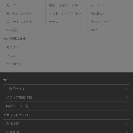
ガラケー
通信・充電ケーブル
ノートPC
モバイルルーター
ヘッドホン・イヤホン
MacBook
スマートウォッチ
ケース
デスクトップ
VR機器
Mac
その他周辺機器
モニター
マウス
キーボード
ガイド
ご利用ガイド
メディア掲載情報
特集ページ一覧
イオシスについて
会社概要
店舗案内