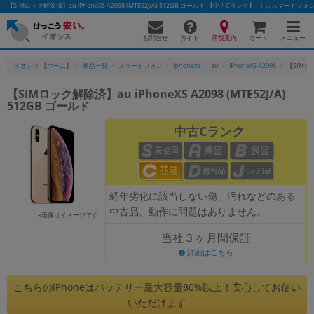
【SIMロック解除済】au iPhoneXS A2098 (MTE52J/A) 512GB ゴールド 【中古Cランク】|中古スマート
お問合せ
店舗案内
メニュー
ガイド
カート
イオシス 【ホーム】
商品一覧
スマートフォン
iphonexs
au
iPhoneXS A2098
【SIMロッ
【SIMロック解除済】au iPhoneXS A2098 (MTE52J/A)
512GB ゴールド
かんたんパソコン検索に切り替える
中古Cランク
フリーワード
除外ワード
経年劣化に該当しない傷、汚れなどのある
中古品。動作に問題はありません。
人気の検索ワード：
Let's note
EliteBook
MacBook
※画像はイメージです
当社３ヶ月間保証
カテゴリー
詳細はこちら
商品ジャンルの絞り込み
「スマートフォン」「タブレット」など
こちらのiPhoneはバッテリー最大容量80%以上！安心してお使い
シリーズ
いただけます
商品シリーズ名・ブランド名の絞り込み。