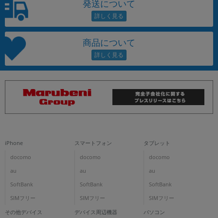
発送について
商品について
iPhone
スマートフォン
タブレット
docomo
docomo
docomo
au
au
au
SoftBank
SoftBank
SoftBank
SIMフリー
SIMフリー
SIMフリー
その他デバイス
デバイス周辺機器
パソコン