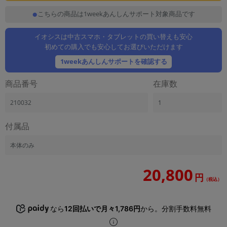
「iPhone」「Xperia」「Galaxy」など
こちらの商品は1weekあんしんサポート対象商品です
メーカー
製造、販売メーカーの絞り込み
イオシスは中古スマホ・タブレットの買い替えも安心
「Apple」「SONY」「SHARP」など
初めての購入でも安心してお選びいただけます
機能・特徴
1weekあんしんサポートを確認する
商品の搭載機能による絞り込み
「5G対応」「防水」「ワンセグ」など
商品番号
在庫数
ドライブ
210032
1
ドライブの絞り込み
ランク
付属品
商品状態の絞り込み
「新品」「未使用」「中古」など
本体のみ
CPU
20,800
CPUの絞り込み
円
（税込）
OS
OSの絞り込み
なら
12回払いで月々1,786円
から。分割手数料無料
メモリ