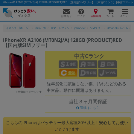
iPhoneXR A2106 (MT0N2J/A) 128GB (PRODUCT)RED 【国内版SIMフリー】 【中古Cランク】|中古
お問合せ
店舗案内
メニュー
ガイド
カート
イオシス 【ホーム】
商品一覧
スマートフォン
iphonexr
SIMフリー
iPhoneXR A2106
i
iPhoneXR A2106 (MT0N2J/A) 128GB (PRODUCT)RED
【国内版SIMフリー】
かんたんパソコン検索に切り替える
中古Cランク
フリーワード
除外ワード
経年劣化に該当しない傷、汚れなどのある
中古品。動作に問題はありません。
人気の検索ワード：
Let's note
EliteBook
MacBook
※画像はイメージです
当社３ヶ月間保証
カテゴリー
詳細はこちら
商品ジャンルの絞り込み
「スマートフォン」「タブレット」など
こちらのiPhoneはバッテリー最大容量80%以上！安心してお使い
シリーズ
いただけます
商品シリーズ名・ブランド名の絞り込み。