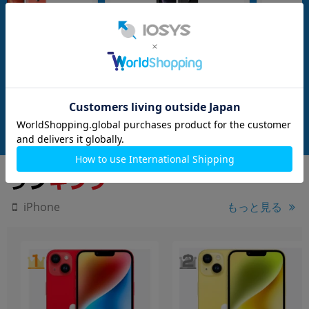
SIMFREE
SIMFREE
nanoSIM
64GB
nanoSIM
64GB
(MT0A2J/A) 64GB
iPhoneXR A2106 (MT002J/A) 64GB
iPhoneXR A2106 (
SIMフリー】
ブラック 【国内版SIMフリー】
ブラック 【国内版
メーカー：Apple
メーカー：Apple
発売日：2018/10
発売日：2018/10
付属品: 本体のみ
付属品: 本体のみ
在庫数：1
在庫数：1
中古Cランク
中古Cランク
17,800
17,800
(税込)
(税込)
円
円
もっと見る
iPhone