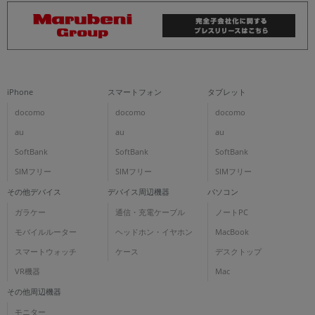
iPhone
スマートフォン
タブレット
docomo
docomo
docomo
au
au
au
SoftBank
SoftBank
SoftBank
SIMフリー
SIMフリー
SIMフリー
その他デバイス
デバイス周辺機器
パソコン
ガラケー
通信・充電ケーブル
ノートPC
モバイルルーター
ヘッドホン・イヤホン
MacBook
スマートウォッチ
ケース
デスクトップ
VR機器
Mac
その他周辺機器
モニター