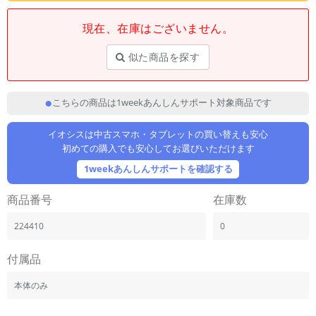
「iPhone」「Xperia」「Galaxy」など
現在、在庫はございません。
メーカー
製造、販売メーカーの絞り込み
「Apple」「SONY」「SHARP」など
似た商品を探す
機能・特徴
商品の搭載機能による絞り込み
こちらの商品は1weekあんしんサポート対象商品です
「5G対応」「防水」「ワンセグ」など
ドライブ
イオシスは中古スマホ・タブレットの買い替えも安心
ドライブの絞り込み
初めての購入でも安心してお選びいただけます
1weekあんしんサポートを確認する
ランク
商品状態の絞り込み
商品番号
在庫数
「新品」「未使用」「中古」など
CPU
224410
0
CPUの絞り込み
付属品
OS
OSの絞り込み
本体のみ
メモリ