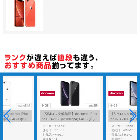
nanoSIM
64GB
nanoSIM
64GB
】docomo iPho
【SIMロック解除済】docomo iPho
【SIMロック解除済】
032J/A) 64GB ホワ
neXR A2106 (MT002J/A) 64GB ブラ
neXR A2106 (MT03
ック
イト
メーカー：Apple
メーカー：Apple
発売日：2018/10
発売日：2018/10
付属品: 本体のみ
付属品: 本体のみ
在庫数：14
在庫数：5