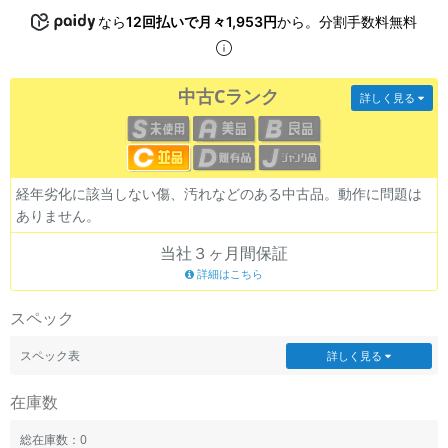
~
なら
12回払いで月々1,953円
から。分割手数料無料
容量
中古Cランク
詳しく見る
~
モニタサイズ
~
経年劣化に該当しない傷、汚れなどのある中古品。動作に問題は
ありません。
価格
当社３ヶ月間保証
円 ～
円
詳細はこちら
スペック
スペック表
詳しく見る
発売日
月 から
年
在庫数
月 まで
年
総在庫数：0