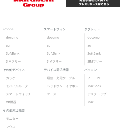
iPhone
スマートフォン
タブレット
docomo
docomo
docomo
au
au
au
SoftBank
SoftBank
SoftBank
SIMフリー
SIMフリー
SIMフリー
その他デバイス
デバイス周辺機器
パソコン
ガラケー
通信・充電ケーブル
ノートPC
モバイルルーター
ヘッドホン・イヤホン
MacBook
スマートウォッチ
ケース
デスクトップ
VR機器
Mac
その他周辺機器
モニター
マウス