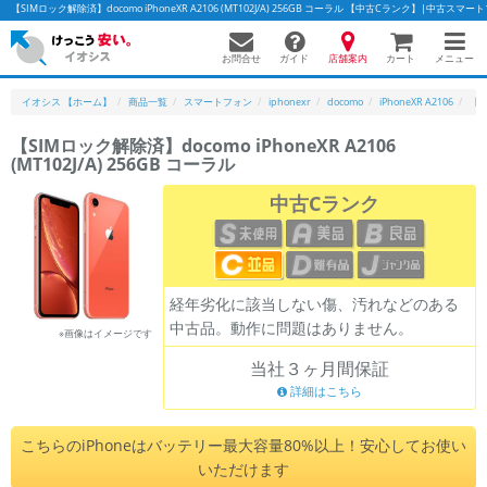
【SIMロック解除済】docomo iPhoneXR A2106 (MT102J/A) 256GB コーラル 【中古Cランク】|中古
お問合せ
店舗案内
メニュー
ガイド
カート
イオシス 【ホーム】
商品一覧
スマートフォン
iphonexr
docomo
iPhoneXR A2106
【S
【SIMロック解除済】docomo iPhoneXR A2106
(MT102J/A) 256GB コーラル
かんたんパソコン検索に切り替える
中古Cランク
フリーワード
除外ワード
経年劣化に該当しない傷、汚れなどのある
中古品。動作に問題はありません。
人気の検索ワード：
Let's note
EliteBook
MacBook
※画像はイメージです
当社３ヶ月間保証
カテゴリー
詳細はこちら
商品ジャンルの絞り込み
「スマートフォン」「タブレット」など
こちらのiPhoneはバッテリー最大容量80%以上！安心してお使い
シリーズ
いただけます
商品シリーズ名・ブランド名の絞り込み。