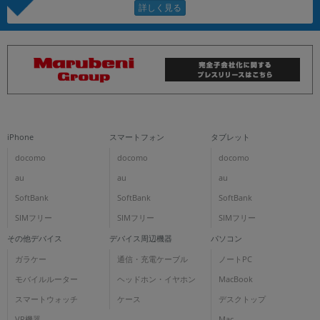
iPhone
スマートフォン
タブレット
docomo
docomo
docomo
au
au
au
SoftBank
SoftBank
SoftBank
SIMフリー
SIMフリー
SIMフリー
その他デバイス
デバイス周辺機器
パソコン
ガラケー
通信・充電ケーブル
ノートPC
モバイルルーター
ヘッドホン・イヤホン
MacBook
スマートウォッチ
ケース
デスクトップ
VR機器
Mac