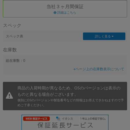
当社３ヶ月間保証
~
詳細はこちら
容量
スペック
~
スペック表
詳しく見る
モニタサイズ
在庫数
~
総在庫数：0
※ページ上の在庫数表示について
価格
円 ～
円
商品の入荷時期が異なるため、OSのバージョンは表示の
ものと異なる場合がございます。
個別にOSのバージョンや製造番号などの情報はお答えできかねますので予
発売日
めご了承ください。
月 から
年
月 まで
年