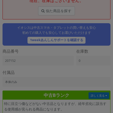
現在、在庫はございません。
「iPhone」「Xperia」「Galaxy」など
メーカー
似た商品を探す
製造、販売メーカーの絞り込み
「Apple」「SONY」「SHARP」など
イオシスは中古スマホ・タブレットの買い替えも安心
機能・特徴
初めての購入でも安心してお選びいただけます
商品の搭載機能による絞り込み
「5G対応」「防水」「ワンセグ」など
1weekあんしんサポートを確認する
ドライブ
商品番号
在庫数
ドライブの絞り込み
207152
0
ランク
商品状態の絞り込み
「新品」「未使用」「中古」など
付属品
CPU
本体のみ
CPUの絞り込み
中古Bランク
OS
詳しく見る
OSの絞り込み
特に目立つ傷などがない中古品となりますが、経年劣化に該当す
る使用感が見られる商品になります。
メモリ