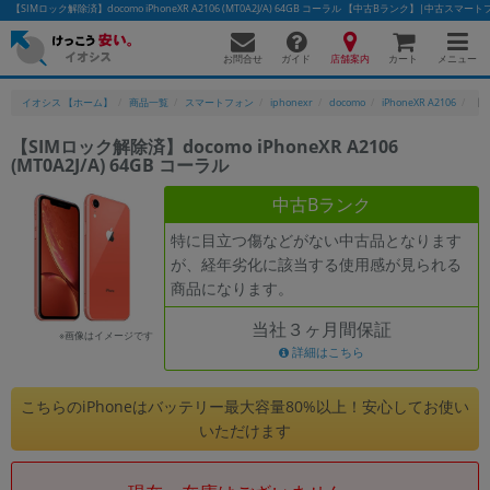
【SIMロック解除済】docomo iPhoneXR A2106 (MT0A2J/A) 64GB コーラル 【中古Bランク】|中古ス
お問合せ
店舗案内
メニュー
ガイド
カート
イオシス 【ホーム】
商品一覧
スマートフォン
iphonexr
docomo
iPhoneXR A2106
【S
【SIMロック解除済】docomo iPhoneXR A2106
(MT0A2J/A) 64GB コーラル
かんたんパソコン検索に切り替える
中古Bランク
特に目立つ傷などがない中古品となります
フリーワード
が、経年劣化に該当する使用感が見られる
商品になります。
除外ワード
当社３ヶ月間保証
人気の検索ワード：
Let's note
EliteBook
MacBook
※画像はイメージです
詳細はこちら
カテゴリー
商品ジャンルの絞り込み
こちらのiPhoneはバッテリー最大容量80%以上！安心してお使い
「スマートフォン」「タブレット」など
いただけます
シリーズ
商品シリーズ名・ブランド名の絞り込み。