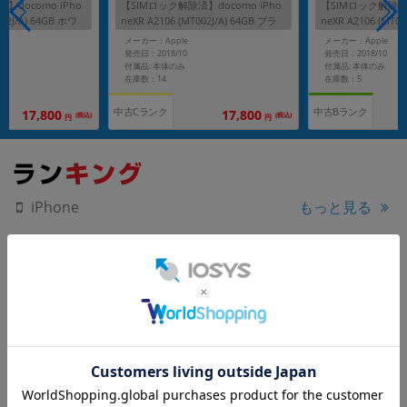
】docomo iPho
【SIMロック解除済】docomo iPho
【SIMロック解除済】
032J/A) 64GB ホワ
neXR A2106 (MT002J/A) 64GB ブラ
neXR A2106 (MT03
ック
イト
メーカー：Apple
メーカー：Apple
発売日：2018/10
発売日：2018/10
付属品: 本体のみ
付属品: 本体のみ
在庫数：14
在庫数：5
中古Cランク
中古Bランク
17,800
17,800
(税込)
(税込)
円
円
もっと見る
iPhone