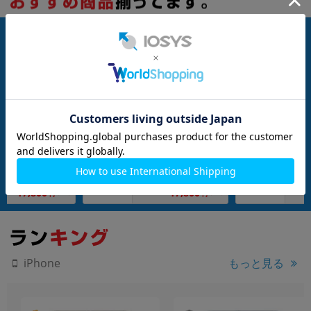
nanoSIM
64GB
nanoSIM
64GB
】docomo iPho
【SIMロック解除済】docomo iPho
【SIMロック解除済】
032J/A) 64GB ホワ
neXR A2106 (MT002J/A) 64GB ブラ
neXR A2106 (MT03
ック
イト
メーカー：Apple
メーカー：Apple
発売日：2018/10
発売日：2018/10
付属品: 本体のみ
付属品: 本体のみ
在庫数：14
在庫数：5
中古Cランク
中古Bランク
17,800
17,800
(税込)
(税込)
円
円
もっと見る
iPhone