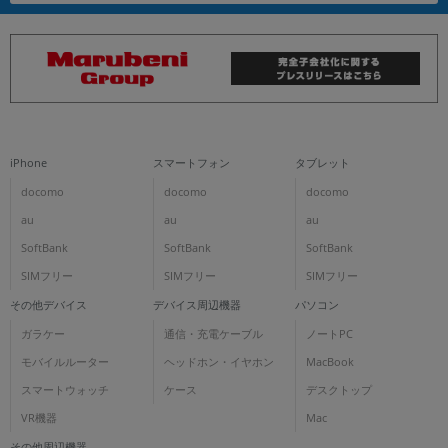
iPhone
スマートフォン
タブレット
docomo
docomo
docomo
au
au
au
SoftBank
SoftBank
SoftBank
SIMフリー
SIMフリー
SIMフリー
その他デバイス
デバイス周辺機器
パソコン
ガラケー
通信・充電ケーブル
ノートPC
モバイルルーター
ヘッドホン・イヤホン
MacBook
スマートウォッチ
ケース
デスクトップ
VR機器
Mac
その他周辺機器