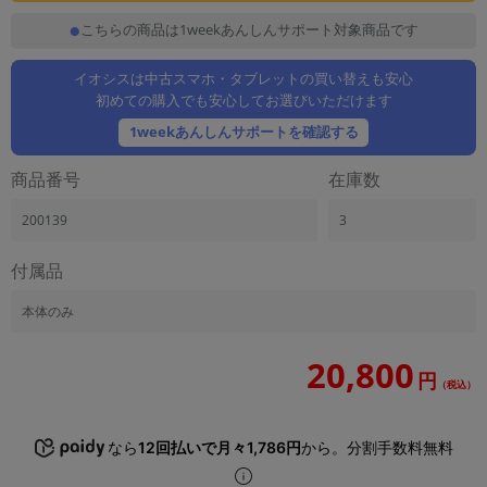
「iPhone」「Xperia」「Galaxy」など
こちらの商品は1weekあんしんサポート対象商品です
メーカー
製造、販売メーカーの絞り込み
イオシスは中古スマホ・タブレットの買い替えも安心
「Apple」「SONY」「SHARP」など
初めての購入でも安心してお選びいただけます
機能・特徴
1weekあんしんサポートを確認する
商品の搭載機能による絞り込み
「5G対応」「防水」「ワンセグ」など
商品番号
在庫数
ドライブ
200139
3
ドライブの絞り込み
ランク
付属品
商品状態の絞り込み
「新品」「未使用」「中古」など
本体のみ
CPU
20,800
CPUの絞り込み
円
（税込）
OS
OSの絞り込み
なら
12回払いで月々1,786円
から。分割手数料無料
メモリ