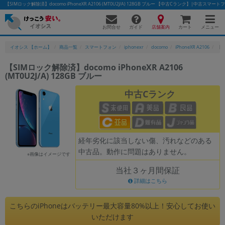
【SIMロック解除済】docomo iPhoneXR A2106 (MT0U2J/A) 128GB ブルー 【中古Cランク】|中古ス
お問合せ
店舗案内
メニュー
ガイド
カート
イオシス 【ホーム】
商品一覧
スマートフォン
iphonexr
docomo
iPhoneXR A2106
【S
【SIMロック解除済】docomo iPhoneXR A2106
(MT0U2J/A) 128GB ブルー
かんたんパソコン検索に切り替える
中古Cランク
フリーワード
除外ワード
経年劣化に該当しない傷、汚れなどのある
中古品。動作に問題はありません。
人気の検索ワード：
Let's note
EliteBook
MacBook
※画像はイメージです
当社３ヶ月間保証
カテゴリー
詳細はこちら
商品ジャンルの絞り込み
「スマートフォン」「タブレット」など
こちらのiPhoneはバッテリー最大容量80%以上！安心してお使い
シリーズ
いただけます
商品シリーズ名・ブランド名の絞り込み。