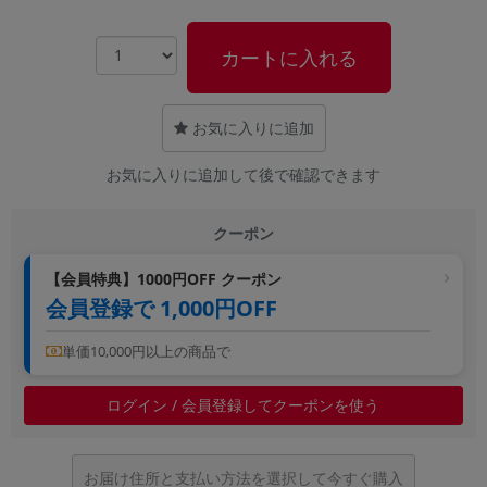
~
カートに入れる
容量
~
お気に入りに追加
モニタサイズ
お気に入りに追加して後で確認できます
~
クーポン
価格
【会員特典】1000円OFF クーポン
円 ～
円
会員登録で 1,000円OFF
単価10,000円以上の商品で
発売日
ログイン / 会員登録してクーポンを使う
月 から
年
月 まで
年
お届け住所と支払い方法を選択して今すぐ購入