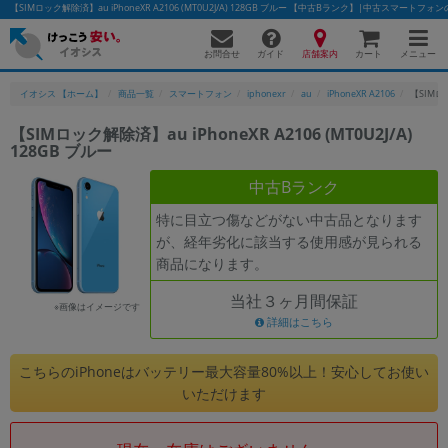
【SIMロック解除済】au iPhoneXR A2106 (MT0U2J/A) 128GB ブルー 【中古Bランク】|中古スマートフ
お問合せ
店舗案内
メニュー
ガイド
カート
イオシス 【ホーム】
商品一覧
スマートフォン
iphonexr
au
iPhoneXR A2106
【SIMロッ
【SIMロック解除済】au iPhoneXR A2106 (MT0U2J/A)
128GB ブルー
かんたんパソコン検索に切り替える
中古Bランク
特に目立つ傷などがない中古品となります
フリーワード
が、経年劣化に該当する使用感が見られる
商品になります。
除外ワード
当社３ヶ月間保証
人気の検索ワード：
Let's note
EliteBook
MacBook
※画像はイメージです
詳細はこちら
カテゴリー
商品ジャンルの絞り込み
こちらのiPhoneはバッテリー最大容量80%以上！安心してお使い
「スマートフォン」「タブレット」など
いただけます
シリーズ
商品シリーズ名・ブランド名の絞り込み。