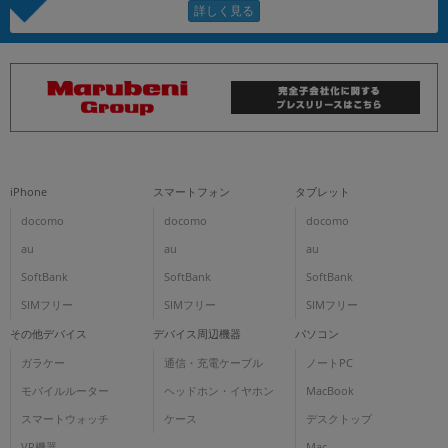
iPhone
スマートフォン
タブレット
docomo
docomo
docomo
au
au
au
SoftBank
SoftBank
SoftBank
SIMフリー
SIMフリー
SIMフリー
その他デバイス
デバイス周辺機器
パソコン
ガラケー
通信・充電ケーブル
ノートPC
モバイルルーター
ヘッドホン・イヤホン
MacBook
スマートウォッチ
ケース
デスクトップ
VR機器
Mac