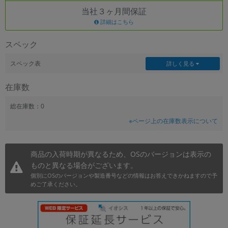
当社３ヶ月間保証
~
詳細はこちら
容量
スペック
~
スペック表
詳しく見る
モニタサイズ
在庫数
~
総在庫数：0
※ページ上の在庫数表示について
価格
円 ～
円
商品の入荷時期が異なるため、OSのバージョンは表示の
ものと異なる場合がございます。
個別にOSのバージョンや製造番号などの情報はお答えできかねますので予
発売日
めご了承ください。
月 から
年
月 まで
年