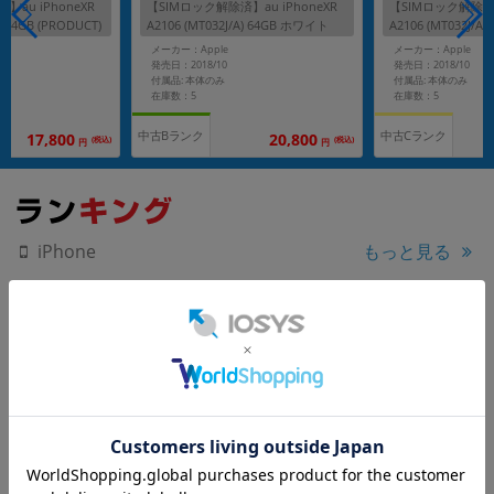
au iPhoneXR
【SIMロック解除済】au iPhoneXR
【SIMロック解除済】a
) 64GB (PRODUCT)
A2106 (MT032J/A) 64GB ホワイト
A2106 (MT032J/
メーカー：Apple
メーカー：Apple
発売日：2018/10
発売日：2018/10
付属品: 本体のみ
付属品: 本体のみ
在庫数：5
在庫数：5
中古Bランク
中古Cランク
17,800
20,800
(税込)
(税込)
円
円
もっと見る
iPhone