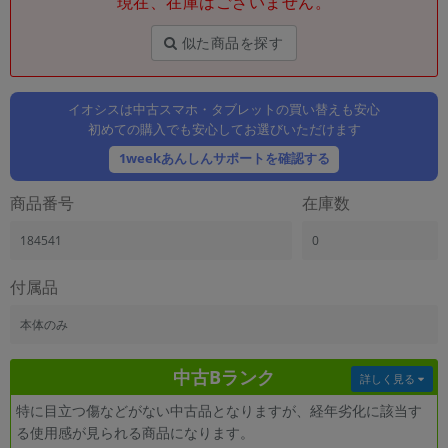
現在、在庫はございません。
「iPhone」「Xperia」「Galaxy」など
メーカー
似た商品を探す
製造、販売メーカーの絞り込み
「Apple」「SONY」「SHARP」など
イオシスは中古スマホ・タブレットの買い替えも安心
機能・特徴
初めての購入でも安心してお選びいただけます
商品の搭載機能による絞り込み
「5G対応」「防水」「ワンセグ」など
1weekあんしんサポートを確認する
ドライブ
商品番号
在庫数
ドライブの絞り込み
184541
0
ランク
商品状態の絞り込み
「新品」「未使用」「中古」など
付属品
CPU
本体のみ
CPUの絞り込み
中古Bランク
OS
詳しく見る
OSの絞り込み
特に目立つ傷などがない中古品となりますが、経年劣化に該当す
る使用感が見られる商品になります。
メモリ