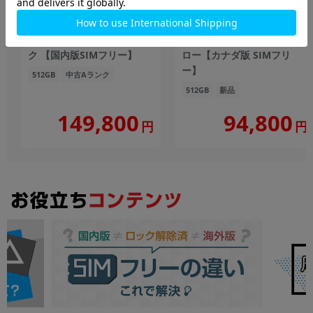
iPhone16 A3286
iPhone14 Plus A2885
(MYE23J/A) 512GB ブラッ
(MR663VC/A) 512GB イエ
ク 【国内版SIMフリー】
ロー【カナダ版 SIMフリ
ー】
512GB
中古Aランク
512GB
新品
149,800
94,800
円
円