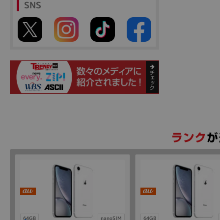
SNS
64GB
nanoSIM
64GB