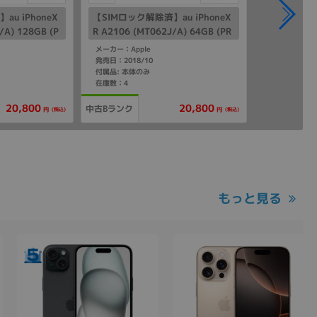
u iPhoneX
【SIMロック解除済】au iPhoneX
/A) 128GB (P
R A2106 (MT062J/A) 64GB (PR
ODUCT)RED
メーカー：Apple
発売日：2018/10
付属品: 本体のみ
在庫数：4
20,800
20,800
中古Bランク
(税込)
(税込)
円
円
もっと見る