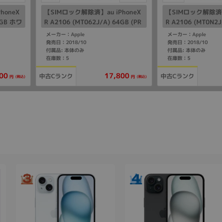
honeX
【SIMロック解除済】au iPhoneX
【SIMロック解除済】a
4GB ホワ
R A2106 (MT062J/A) 64GB (PR
R A2106 (MT0N2J
ODUCT)RED
RODUCT)RED
メーカー：Apple
メーカー：Apple
発売日：2018/10
発売日：2018/10
付属品: 本体のみ
付属品: 本体のみ
在庫数：5
在庫数：5
00
17,800
中古Cランク
中古Cランク
(税込)
(税込)
円
円