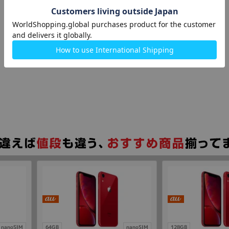
nanoSIM
64GB
nanoSIM
128GB