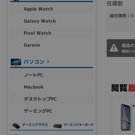
在庫数
アウトレット
Apple Watch
総在庫数：0
Galaxy Watch
Pixel Watch
OS
OSの絞り込み
Garmin
商品の
個別にO
Chr
Win 11
Win 10
MacOS
Win 7
Win 8
容量
ノートPC
~
Macbook
デスクトップPC
価格
ゲーミングPC
円 ～
円