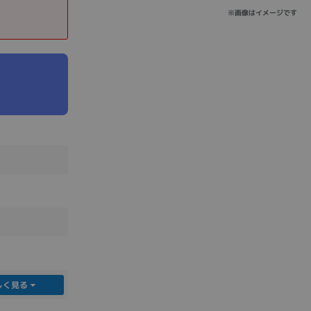
※画像はイメージです
sonic
FUJITSU
Lenovo
DVD-ROM
DVD±RW
しく見る
Ryzen 7
Ryzen 5
Core i9