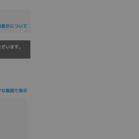
の他
数表示について
ございます。
きな画面で表示
 から
 まで