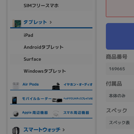
SIMフリースマホ
商品シリーズ名・ブランド名の絞り込み。
Let's note
dynabook
Thinkpad
LAVIE
FMV
macbook
Inspiron
aspire
iPad
Androidタブレット
機能・特徴
商品番号
Surface
商品の搭載機能による絞り込み
169665
Windowsタブレット
Webカメラ内蔵
付属品
本体のみ
スペック
ランク
商品状態の絞り込み
スペック表
新品/未使用
Aランク
Bラ
未使用
中古
新品