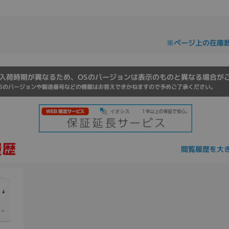
Core i7
Core i5
Core i3
そ
※ページ上の在庫
メモリ
~
入荷時期が異なるため、OSのバージョンは表示のものと異なる場合が
Sのバージョンや製造番号などの情報はお答えできかねますので予めご了承ください。
omeOS
その他
モニタサイズ
~
閲覧履歴を大
発売日
月
年
月
年