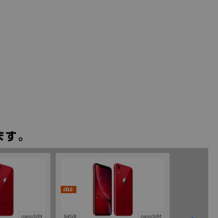
nanoSIM
64GB
nanoSIM