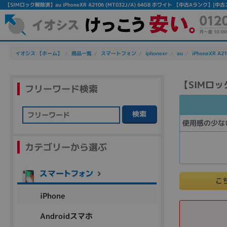
【SIMロック解除済】au iPhoneXR A2106 (MT032J/A) 64GB ホワイト 【中古Aランク
イオシス 【ホーム】
商品一覧
スマートフォン
iphonexr
au
iPhoneXR A2
【SIMロック
フリーワード検索
検索
使用感の少な
フリーワード
カテゴリーから選ぶ
除外ワード
人気の検索ワード：
Let's note
EliteBook
MacBook
こ
iPhone
Androidスマホ
シリーズ