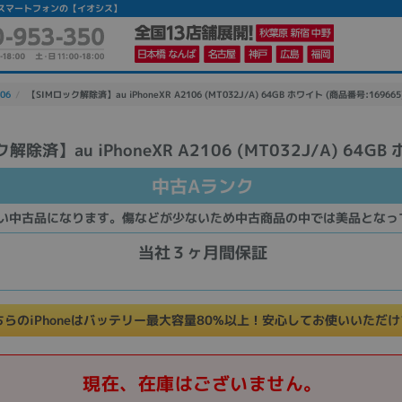
】|中古スマートフォンの【イオシス】
106
【SIMロック解除済】au iPhoneXR A2106 (MT032J/A) 64GB ホワイト (商品番号:169665
解除済】au iPhoneXR A2106 (MT032J/A) 64GB
かんたんパソコン検索に切り替える
中古Aランク
い中古品になります。傷などが少ないため中古商品の中では美品となっ
カテゴリー
商品ジャンルの絞り込み
当社３ヶ月間保証
ノートPC
デスクPC
モニター
ちらのiPhoneはバッテリー最大容量80%以上！安心してお使いいただ
現在、在庫はございません。
メーカー