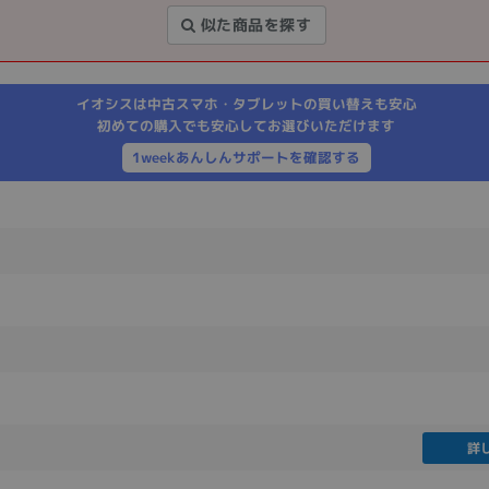
製造、販売メーカーの絞り込み
似た商品を探す
Pana
TOSHIBA
Apple
SONY
VAIO
Asus
HP
イオシスは中古スマホ・タブレットの買い替えも安心
初めての購入でも安心してお選びいただけます
1weekあんしんサポートを確認する
ドライブ
ドライブの絞り込み
DVD-マルチ
BD-ROM
BD−R
DVDスーパーマルチ
その他
CPU
CPUの絞り込み
詳
Apple M1
Apple M2
ンク
Cランク
Ryzen 9