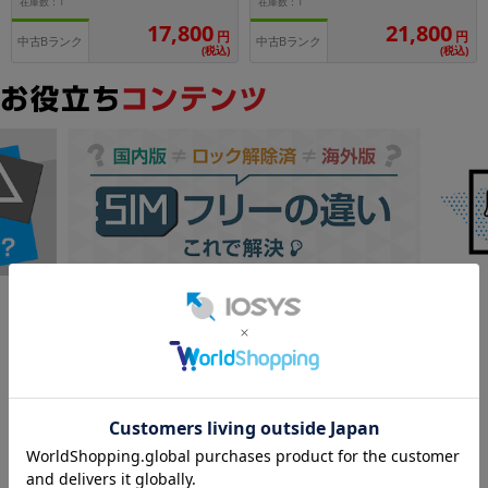
在庫数：1
在庫数：1
17,800
21,800
円
円
各項目のチェックボックスは「or検索」となります。
中古Bランク
中古Bランク
(税込)
(税込)
ただし機能別のみ「and検索」となります。
Google
レビュー
4.7
9,520件
(12/24時点)
満足度 4.7！実際のレビューを見る