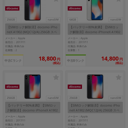
~
容量
256GB
nanoSIM
64GB
nanoSIM
【SIMロック解除済】docomo iPho
【バッテリー80%未満】【SIMロッ
~
neX A1902 (MQC12J/A) 256GB スペ
ク解除済】docomo iPhoneX A1902
ースグレイ
(MQAY2J/A) 64GB シルバー
メーカー：Apple
メーカー：Apple
発売日： 2017/11
発売日： 2017/11
モニタサイズ
付属品: 本体のみ
付属品: 本体のみ
在庫数：2
在庫数：1
~
18,800
14,800
円
円
中古Cランク
中古Bランク
(税込)
(税込)
価格
円 ～
円
256GB
nanoSIM
256GB
nanoSIM
発売日
【バッテリー80%未満】【SIMロッ
【SIMロック解除済】docomo iPho
ク解除済】docomo iPhoneX A1902
neX A1902 (MQC12J/A) 256GB スペ
月 から
年
(MQC12J/A) 256GB スペースグレイ
ースグレイ
メーカー：Apple
メーカー：Apple
発売日： 2017/11
発売日： 2017/11
月 まで
年
付属品: 本体のみ
付属品: 本体のみ