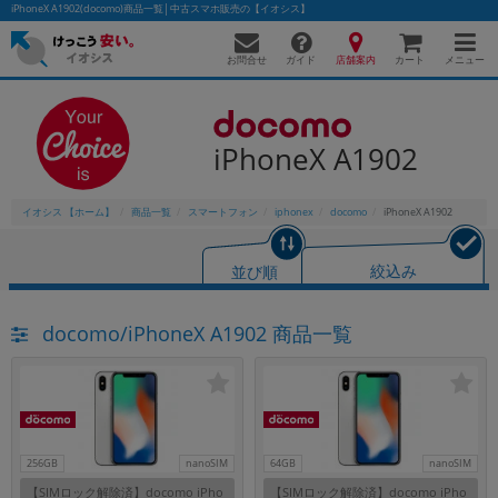
iPhoneX A1902(docomo)商品一覧│中古スマホ販売の【イオシス】
お問合せ
店舗案内
メニュー
ガイド
カート
iPhoneX A1902
かんたんパソコン検索に切り替える
イオシス 【ホーム】
商品一覧
スマートフォン
iphonex
docomo
iPhoneX A1902
フリーワード
並び順
絞込み
除外ワード
docomo/iPhoneX A1902 商品一覧
人気の検索ワード：
Let's note
EliteBook
MacBook
カテゴリー
商品ジャンルの絞り込み
「スマートフォン」「タブレット」など
シリーズ
256GB
nanoSIM
64GB
nanoSIM
商品シリーズ名・ブランド名の絞り込み。
【SIMロック解除済】docomo iPho
【SIMロック解除済】docomo iPho
「iPhone」「Xperia」「Galaxy」など