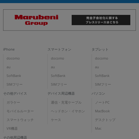
iPhone
スマートフォン
タブレット
docomo
docomo
docomo
au
au
au
SoftBank
SoftBank
SoftBank
SIMフリー
SIMフリー
SIMフリー
その他デバイス
デバイス周辺機器
パソコン
ガラケー
通信・充電ケーブル
ノートPC
モバイルルーター
ヘッドホン・イヤホン
MacBook
スマートウォッチ
ケース
デスクトップ
VR機器
Mac
その他周辺機器