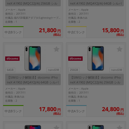
neX A1902 (MQC22J/A) 256GB シル
neX A1902 (MQAY2J/A) 64GB シルバ
バー
ー
メーカー：Apple
メーカー：Apple
メーカー
発売日： 2017/11
発売日： 2017/11
製造、販売メーカーの絞り込み
付属品: 本体のみ
付属品: 箱/USB電源アダプタ/Lightningケーブル/イヤホン(Lightningコネクタ)/Lightning-イヤホンジャックアダプタ/SIMカードツール/マニュアル
「Apple」「SONY」「SHARP」など
在庫数：1
在庫数：2
21,800
15,800
円
円
機能・特徴
中古Bランク
中古Cランク
(税込)
(税込)
商品の搭載機能による絞り込み
「5G対応」「防水」「ワンセグ」など
ドライブ
ドライブの絞り込み
ランク
64GB
nanoSIM
256GB
nanoSIM
商品状態の絞り込み
【SIMロック解除済】docomo iPho
【SIMロック解除済】docomo iPho
「新品」「未使用」「中古」など
neX A1902 (MQAY2J/A) 64GB シルバ
neX A1902 (MQC22J/A) 256GB シル
ー
バー
メーカー：Apple
メーカー：Apple
CPU
発売日： 2017/11
発売日： 2017/11
付属品: 本体のみ
付属品: 本体のみ
CPUの絞り込み
在庫数：2
在庫数：1
17,800
24,800
OS
円
円
中古Bランク
中古Aランク
(税込)
(税込)
OSの絞り込み
メモリ